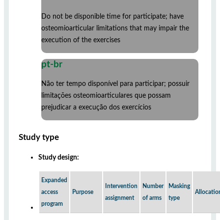
Do not be disponible time for participate; have
osteomioarticular limitations that may impair the
execution of the exercises
pt-br
Não ter tempo disponível para participar; possuir
limitações osteomioarticulares que possam
prejudicar a execução dos exercícios
Study type
Study design:
Expanded
Intervention
Number
Masking
access
Purpose
Allocatio
assignment
of arms
type
program