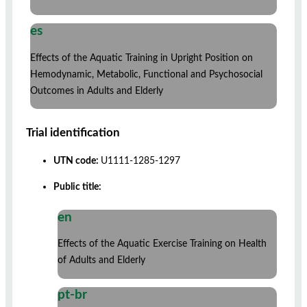
es
Effects of the Aquatic Training in Upright Position on
Hemodynamic, Metabolic, Functional and Psychosocial
Outcomes in Adults and Elderly
Trial identification
UTN code:
U1111-1285-1297
Public title:
en
Effects of the Aquatic Exercise Training on Health
of Adults and Elderly
pt-br