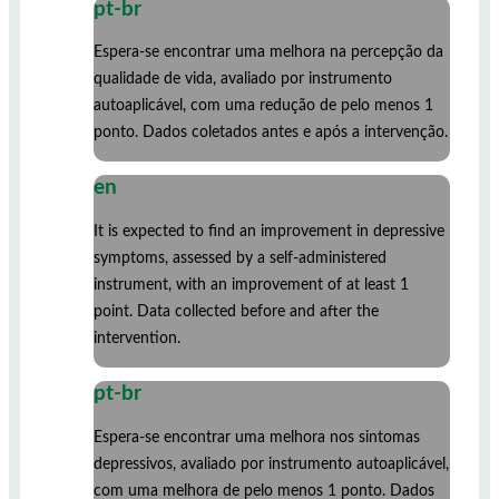
pt-br
Espera-se encontrar uma melhora na percepção da
qualidade de vida, avaliado por instrumento
autoaplicável, com uma redução de pelo menos 1
ponto. Dados coletados antes e após a intervenção.
en
It is expected to find an improvement in depressive
symptoms, assessed by a self-administered
instrument, with an improvement of at least 1
point. Data collected before and after the
intervention.
pt-br
Espera-se encontrar uma melhora nos sintomas
depressivos, avaliado por instrumento autoaplicável,
com uma melhora de pelo menos 1 ponto. Dados