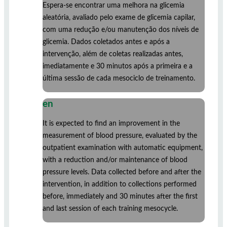
Espera-se encontrar uma melhora na glicemia
aleatória, avaliado pelo exame de glicemia capilar,
com uma redução e/ou manutenção dos níveis de
glicemia. Dados coletados antes e após a
intervenção, além de coletas realizadas antes,
imediatamente e 30 minutos após a primeira e a
última sessão de cada mesociclo de treinamento.
en
It is expected to find an improvement in the
measurement of blood pressure, evaluated by the
outpatient examination with automatic equipment,
with a reduction and/or maintenance of blood
pressure levels. Data collected before and after the
intervention, in addition to collections performed
before, immediately and 30 minutes after the first
and last session of each training mesocycle.