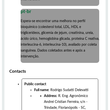
pt-br
Espera-se encontrar uma melhora no perfil
bioquímico (colesterol total, LDL, HDL e
triglicerídeos, glicemia de jejum, creatinina, ureia,
ácido úrico, hemoglobina glicada, proteína C reativa,
interleucina-6, interleucina-10), avaliado por coleta
sanguínea. Dados coletados antes e após a
intervenção.
Contacts
Public contact
Full name:
Rodrigo Sudatti Delevatti
Address:
R. Eng. Agronômico
Andrei Cristian Ferreira, s/n -
Trindade, Florianópolis - SC,