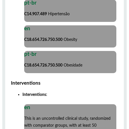
pt-br
C14.907.489
Hipertensão
en
C18.654.726.750.500
Obesity
pt-br
C18.654.726.750.500
Obesidade
Interventions
Interventions:
en
This is an uncontrolled clinical study, randomized
with comparator groups, with at least 50