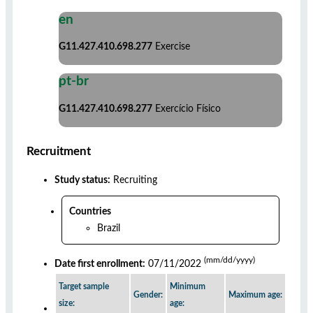
en
G11.427.410.698.277
Exercise
pt-br
G11.427.410.698.277
Exercício Físico
Recruitment
Study status:
Recruiting
Countries
Brazil
(mm/dd/yyyy)
Date first enrollment:
07/11/2022
Target sample
Minimum
Gender:
Maximum age:
size:
age: