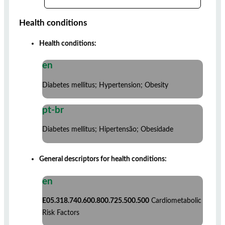
Health conditions
Health conditions:
en
Diabetes mellitus; Hypertension; Obesity
pt-br
Diabetes mellitus; Hipertensão; Obesidade
General descriptors for health conditions:
en
E05.318.740.600.800.725.500.500
Cardiometabolic
Risk Factors