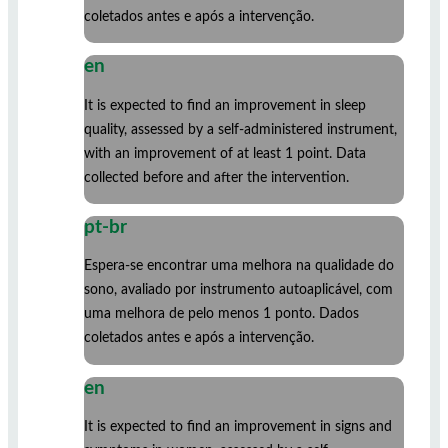
coletados antes e após a intervenção.
en
It is expected to find an improvement in sleep
quality, assessed by a self-administered instrument,
with an improvement of at least 1 point. Data
collected before and after the intervention.
pt-br
Espera-se encontrar uma melhora na qualidade do
sono, avaliado por instrumento autoaplicável, com
uma melhora de pelo menos 1 ponto. Dados
coletados antes e após a intervenção.
en
It is expected to find an improvement in signs and