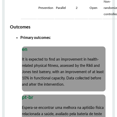
Non-
Prevention
Parallel
2
Open
randomiz
controlle
Outcomes
Primary outcomes:
en
It is expected to find an improvement in health-
related physical fitness, assessed by the Rikli and
Jones test battery, with an improvement of at least
10% in functional capacity. Data collected before
and after the intervention.
pt-br
Espera-se encontrar uma melhora na aptidão física
relacionada a saúde, avaliado pela bateria de teste