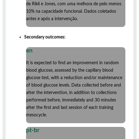
de Rikli e Jones, com uma melhora de pelo menos
10% na capacidade funcional. Dados coletados
antes e após a intervenção.
Secondary outcomes:
en
It is expected to find an improvement in random
blood glucose, assessed by the capillary blood
glucose test, with a reduction and/or maintenance
of blood glucose levels. Data collected before and
after the intervention, in addition to collections
performed before, immediately and 30 minutes
after the first and last session of each training
mesocycle.
pt-br