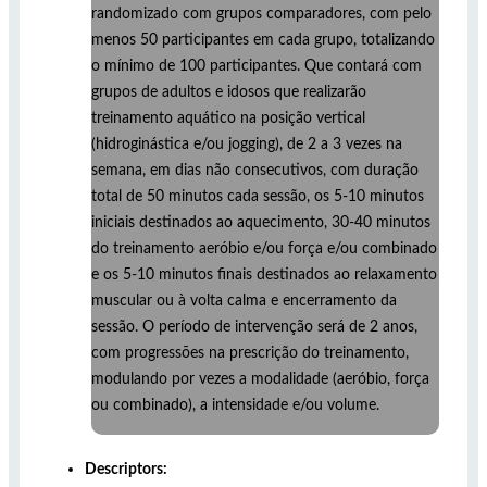
randomizado com grupos comparadores, com pelo
menos 50 participantes em cada grupo, totalizando
o mínimo de 100 participantes. Que contará com
grupos de adultos e idosos que realizarão
treinamento aquático na posição vertical
(hidroginástica e/ou jogging), de 2 a 3 vezes na
semana, em dias não consecutivos, com duração
total de 50 minutos cada sessão, os 5-10 minutos
iniciais destinados ao aquecimento, 30-40 minutos
do treinamento aeróbio e/ou força e/ou combinado
e os 5-10 minutos finais destinados ao relaxamento
muscular ou à volta calma e encerramento da
sessão. O período de intervenção será de 2 anos,
com progressões na prescrição do treinamento,
modulando por vezes a modalidade (aeróbio, força
ou combinado), a intensidade e/ou volume.
Descriptors: