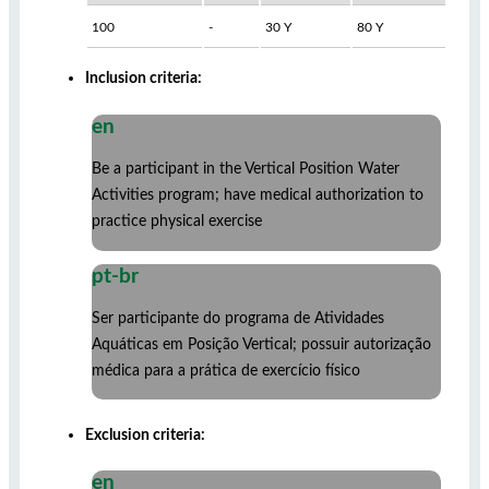
100
-
30 Y
80 Y
Inclusion criteria:
en
Be a participant in the Vertical Position Water
Activities program; have medical authorization to
practice physical exercise
pt-br
Ser participante do programa de Atividades
Aquáticas em Posição Vertical; possuir autorização
médica para a prática de exercício físico
Exclusion criteria:
en