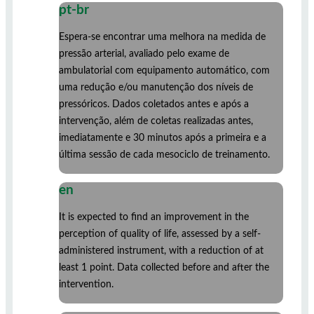
pt-br
Espera-se encontrar uma melhora na medida de
pressão arterial, avaliado pelo exame de
ambulatorial com equipamento automático, com
uma redução e/ou manutenção dos níveis de
pressóricos. Dados coletados antes e após a
intervenção, além de coletas realizadas antes,
imediatamente e 30 minutos após a primeira e a
última sessão de cada mesociclo de treinamento.
en
It is expected to find an improvement in the
perception of quality of life, assessed by a self-
administered instrument, with a reduction of at
least 1 point. Data collected before and after the
intervention.