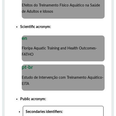
Efeitos do Treinamento Físico Aquático na Saúde
de Adultos e Idosos
Scientific acronym:
en
Floripa Aquatic Training and Health Outcomes-
FATHO
pt-br
Estudo de Intervenção com Treinamento Aquático-
EITA
Public acronym:
Secondaries identifiers: