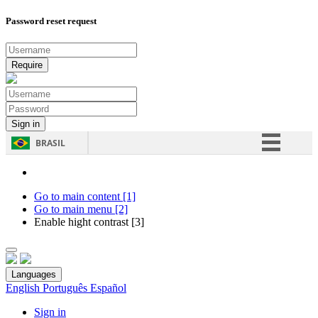
Password reset request
BRASIL
Simplifique!
Comunica BR
Go to main content [1]
Go to main menu [2]
Participe
Enable hight contrast [3]
Acesso à informação
Legislação
Languages
Canais
English
Português
Español
Sign in