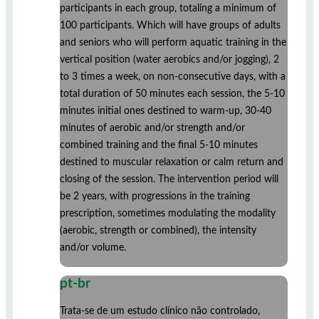
participants in each group, totaling a minimum of
100 participants. Which will have groups of adults
and seniors who will perform aquatic training in the
vertical position (water aerobics and/or jogging), 2
to 3 times a week, on non-consecutive days, with a
total duration of 50 minutes each session, the 5-10
minutes initial ones destined to warm-up, 30-40
minutes of aerobic and/or strength and/or
combined training and the final 5-10 minutes
destined to muscular relaxation or calm return and
closing of the session. The intervention period will
be 2 years, with progressions in the training
prescription, sometimes modulating the modality
(aerobic, strength or combined), the intensity
and/or volume.
pt-br
Trata-se de um estudo clínico não controlado,