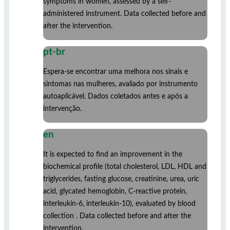
symptoms in women, assessed by a self-
administered instrument. Data collected before and
after the intervention.
pt-br
Espera-se encontrar uma melhora nos sinais e
sintomas nas mulheres, avaliado por instrumento
autoaplicável. Dados coletados antes e após a
intervenção.
en
It is expected to find an improvement in the
biochemical profile (total cholesterol, LDL, HDL and
triglycerides, fasting glucose, creatinine, urea, uric
acid, glycated hemoglobin, C-reactive protein,
interleukin-6, interleukin-10), evaluated by blood
collection . Data collected before and after the
intervention.