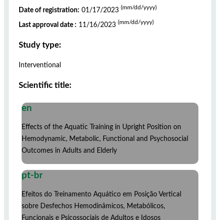
(mm/dd/yyyy)
Date of registration:
01/17/2023
(mm/dd/yyyy)
Last approval date :
11/16/2023
Study type:
Interventional
Scientific title:
en
Effects of the Aquatic Training in Upright Position on
Hemodynamic, Metabolic, Functional and Psychosocial
Outcomes in Adults and Elderly
pt-br
Efeitos do Treinamento Aquático em Posição Vertical
sobre Desfechos Hemodinâmicos, Metabólicos,
Funcionais e Psicossociais de Adultos e Idosos