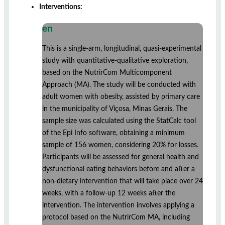
Interventions:
en
This is a single-arm, longitudinal, quasi-experimental
study with quantitative-qualitative exploration,
based on the NutrirCom Multicomponent
Approach (MA). The study will be conducted with
adult women with obesity, assisted by primary care
in the municipality of Viçosa, Minas Gerais. The
sample size was calculated using the StatCalc tool
of the Epi Info software, obtaining a minimum
sample of 156 women, considering 20% ​​for losses.
Participants will be assessed for general health and
dysfunctional eating behaviors before and after a
non-dietary intervention that will take place over 24
weeks, with a follow-up 12 weeks after the
intervention. The intervention involves applying a
protocol based on the NutrirCom MA, including