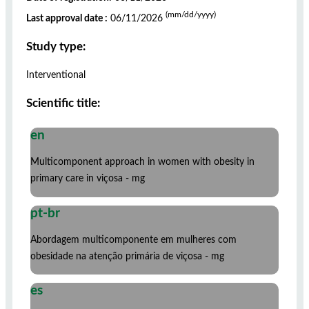
(mm/dd/yyyy)
Last approval date :
06/11/2026
Study type:
Interventional
Scientific title:
en
Multicomponent approach in women with obesity in
primary care in viçosa - mg
pt-br
Abordagem multicomponente em mulheres com
obesidade na atenção primária de viçosa - mg
es