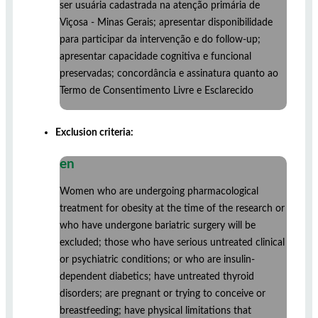
ser usuária cadastrada na atenção primária de
Viçosa - Minas Gerais; apresentar disponibilidade
para participar da intervenção e do follow-up;
apresentar capacidade cognitiva e funcional
preservadas; concordância e assinatura quanto ao
Termo de Consentimento Livre e Esclarecido
Exclusion criteria:
en
Women who are undergoing pharmacological
treatment for obesity at the time of the research or
who have undergone bariatric surgery will be
excluded; those who have serious untreated clinical
or psychiatric conditions; or who are insulin-
dependent diabetics; have untreated thyroid
disorders; are pregnant or trying to conceive or
breastfeeding; have physical limitations that