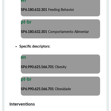
en
SP6.180.632.301
Feeding Behavior
pt-br
SP6.180.632.301
Comportamento Alimentar
Specific descriptors:
en
SP6.990.625.566.701
Obesity
pt-br
SP6.990.625.566.701
Obesidade
Interventions