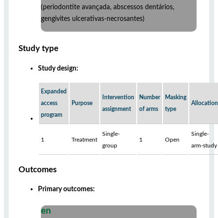
(periodontite avançada, abscessos dentários,
gengivites ulcerativas-necrosantes)
Study type
Study design:
Expanded
Intervention
Number
Masking
access
Purpose
Allocation
assignment
of arms
type
program
Single-
Single-
1
Treatment
1
Open
group
arm-study
Outcomes
Primary outcomes:
en