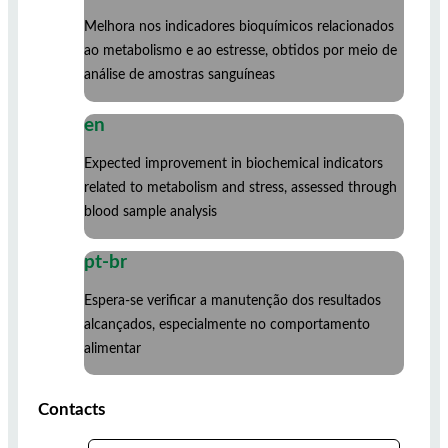
Melhora nos indicadores bioquímicos relacionados
ao metabolismo e ao estresse, obtidos por meio de
análise de amostras sanguíneas
en
Expected improvement in biochemical indicators
related to metabolism and stress, assessed through
blood sample analysis
pt-br
Espera-se verificar a manutenção dos resultados
alcançados, especialmente no comportamento
alimentar
Contacts