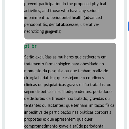
prevent participation in the proposed physical
activities; and those who have any serious
impairment to periodontal health (advanced
periodontitis, dental abscesses, ulcerative-
necrotizing gingivitis)
pt-br
Serão excluídas as mulheres que estiverem em
tratamento farmacológico para obesidade no
momento da pesquisa ou que tenham realizado
cirurgia bariátrica; que estejam em condições
clínicas ou psiquiátricas graves e não tratadas; ou
sejam diabéticas insulinodependentes; portadoras
de distúrbio da tireoide não tratado; grávidas ou
tentantes ou lactantes; que tenham limitação física
impeditiva de participação nas práticas corporais
propostas e; que apresentem qualquer
comprometimento grave à saúde periodontal