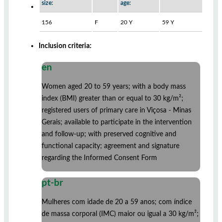
size:
age:
156
F
20 Y
59 Y
Inclusion criteria:
en
Women aged 20 to 59 years; with a body mass
index (BMI) greater than or equal to 30 kg/m²;
registered users of primary care in Viçosa - Minas
Gerais; available to participate in the intervention
and follow-up; with preserved cognitive and
functional capacity; agreement and signature
regarding the Informed Consent Form
pt-br
Mulheres com idade de 20 a 59 anos; com índice
de massa corporal (IMC) maior ou igual a 30 kg/m²;