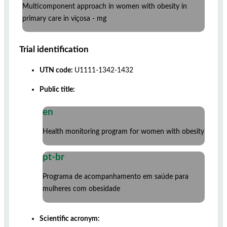
Multicomponent approach in women with obesity in
primary care in viçosa - mg
Trial identification
UTN code:
U1111-1342-1432
Public title:
en
Health monitoring program for women with obesity
pt-br
Programa de acompanhamento em saúde para
mulheres com obesidade
Scientific acronym: