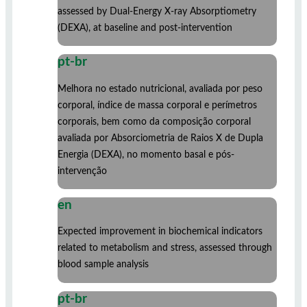
assessed by Dual-Energy X-ray Absorptiometry
(DEXA), at baseline and post-intervention
pt-br
Melhora no estado nutricional, avaliada por peso
corporal, índice de massa corporal e perímetros
corporais, bem como da composição corporal
avaliada por Absorciometria de Raios X de Dupla
Energia (DEXA), no momento basal e pós-
intervenção
en
Expected improvement in biochemical indicators
related to metabolism and stress, assessed through
blood sample analysis
pt-br