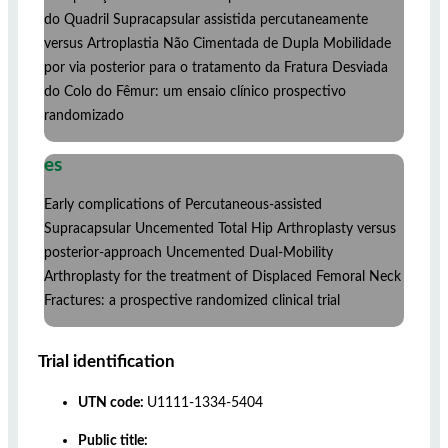
do Quadril Supracapsular assistida percutaneamente
versus Artroplastia Não Cimentada de Dupla Mobilidade
por via posterior para o tratamento da Fratura Desviada
do Colo do Fêmur: um ensaio clínico prospectivo
randomizado
es
Early complications of Percutaneous-assisted
Supracapsular Uncemented Total Hip Arthroplasty versus
posterior-approach Uncemented Dual-Mobility
Arthroplasty for the treatment of Displaced Femoral Neck
Fractures: a prospective randomized clinical trial
Trial identification
UTN code:
U1111-1334-5404
Public title: