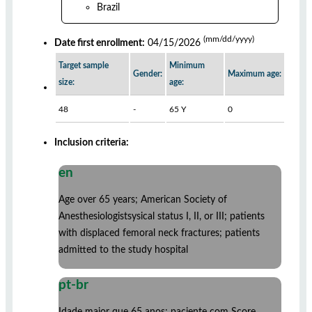
Brazil
(mm/dd/yyyy)
Date first enrollment:
04/15/2026
Target sample
Minimum
Gender:
Maximum age:
size:
age:
48
-
65 Y
0
Inclusion criteria:
en
Age over 65 years; American Society of
Anesthesiologistsysical status I, II, or III; patients
with displaced femoral neck fractures; patients
admitted to the study hospital
pt-br
Idade maior que 65 anos; paciente com Score