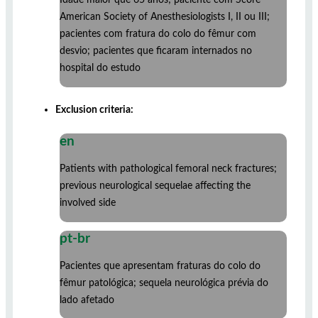
American Society of Anesthesiologists I, II ou III;
pacientes com fratura do colo do fêmur com
desvio; pacientes que ficaram internados no
hospital do estudo
Exclusion criteria:
en
Patients with pathological femoral neck fractures;
previous neurological sequelae affecting the
involved side
pt-br
Pacientes que apresentam fraturas do colo do
fêmur patológica; sequela neurológica prévia do
lado afetado