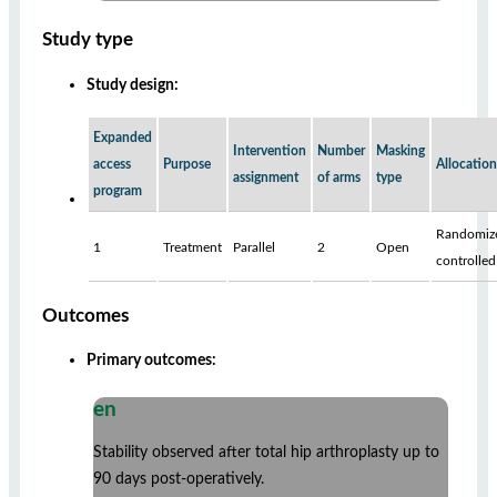
Study type
Study design:
Expanded
Intervention
Number
Masking
access
Purpose
Allocation
assignment
of arms
type
program
Randomiz
1
Treatment
Parallel
2
Open
controlled
Outcomes
Primary outcomes:
en
Stability observed after total hip arthroplasty up to
90 days post-operatively.