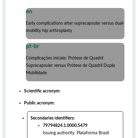
en
Early complications after supracapsular versus dual-
mobility hip arthroplasty
pt-br
Complicações iniciais: Prótese de Quadril
Supracapsular versus Prótese de Quadril Dupla
Mobilidade
Scientific acronym:
Public acronym:
Secondaries identifiers:
79794824.1.0000.5479
Issuing authority:
Plataforma Brasil