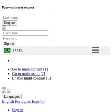
Password reset request
BRASIL
Simplifique!
Comunica BR
Go to main content [1]
Go to main menu [2]
Participe
Enable hight contrast [3]
Acesso à informação
Legislação
Languages
Canais
English
Português
Español
Sign in