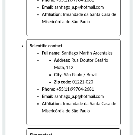
Phone:
+55(11)99704-2681
Email:
santiago_a.p@hotmail.com
Affiliation:
Irmandade da Santa Casa de
Misericórdia de São Paulo
Scientific contact
Full name:
Santiago Martin Arcentales
Address:
Rua Doutor Cesário
Mota, 112
City:
São Paulo
/
Brazil
Zip code:
01221-020
Phone:
+55(11)99704-2681
Email:
santiago_a.p@hotmail.com
Affiliation:
Irmandade da Santa Casa de
Misericórdia de São Paulo