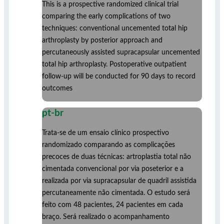
This is a prospective randomized clinical trial
comparing the early complications of two
techniques: conventional uncemented total hip
arthroplasty by posterior approach and
percutaneously assisted supracapsular uncemented
total hip arthroplasty. Postoperative outpatient
follow-up will be conducted for 90 days to record
outcomes
pt-br
Trata-se de um ensaio clínico prospectivo
randomizado comparando as complicações
precoces de duas técnicas: artroplastia total não
cimentada convencional por via poseterior e a
realizada por via supracapsular de quadril assistida
percutaneamente não cimentada. O estudo será
feito com 48 pacientes, 24 pacientes em cada
braço. Será realizado o acompanhamento