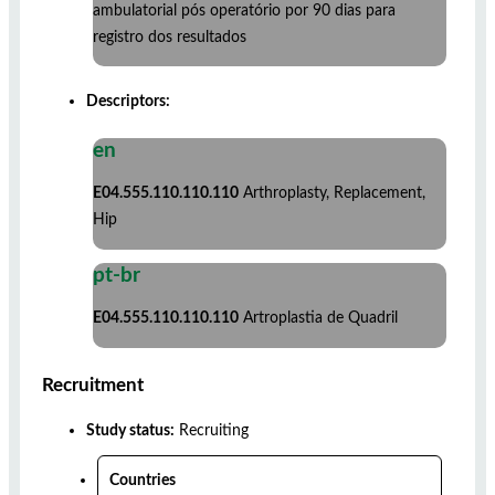
ambulatorial pós operatório por 90 dias para
registro dos resultados
Descriptors:
en
E04.555.110.110.110
Arthroplasty, Replacement,
Hip
pt-br
E04.555.110.110.110
Artroplastia de Quadril
Recruitment
Study status:
Recruiting
Countries