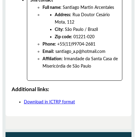
Site contact
Full name:
Santiago Martin Arcentales
Address:
Rua Doutor Cesário
Mota, 112
City:
São Paulo
/
Brazil
Zip code:
01221-020
Phone:
+55(11)99704-2681
Email:
santiago_a.p@hotmail.com
Affiliation:
Irmandade da Santa Casa de
Misericórdia de São Paulo
Additional links:
Download in ICTRP format