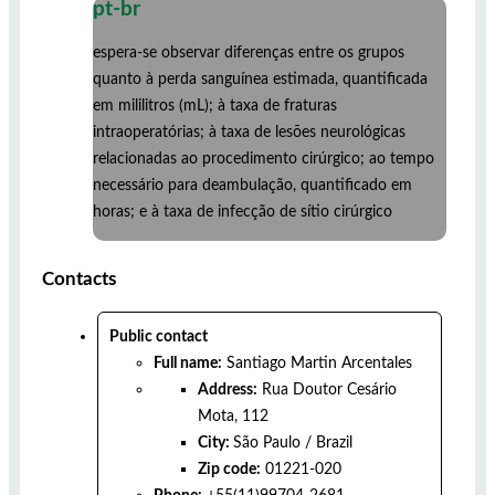
pt-br
espera-se observar diferenças entre os grupos
quanto à perda sanguínea estimada, quantificada
em mililitros (mL); à taxa de fraturas
intraoperatórias; à taxa de lesões neurológicas
relacionadas ao procedimento cirúrgico; ao tempo
necessário para deambulação, quantificado em
horas; e à taxa de infecção de sítio cirúrgico
Contacts
Public contact
Full name:
Santiago Martin Arcentales
Address:
Rua Doutor Cesário
Mota, 112
City:
São Paulo
/
Brazil
Zip code:
01221-020