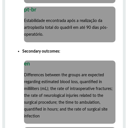
pt-br
Estabilidade encontrada após a realização da
artroplastia total do quadril em até 90 dias pós-
operatório.
Secondary outcomes:
en
Differences between the groups are expected
regarding estimated blood loss, quantified in
milliliters (mL); the rate of intraoperative fractures;
the rate of neurological injuries related to the
surgical procedure; the time to ambulation,
quantified in hours; and the rate of surgical site
infection