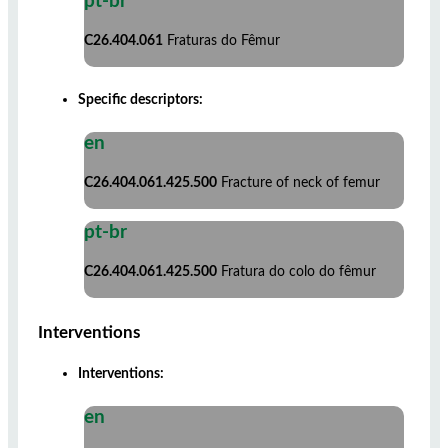
pt-br
C26.404.061
Fraturas do Fêmur
Specific descriptors:
en
C26.404.061.425.500
Fracture of neck of femur
pt-br
C26.404.061.425.500
Fratura do colo do fêmur
Interventions
Interventions:
en