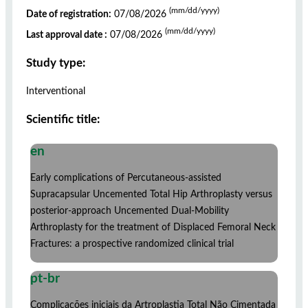
(mm/dd/yyyy)
Date of registration:
07/08/2026
(mm/dd/yyyy)
Last approval date :
07/08/2026
Study type:
Interventional
Scientific title:
en
Early complications of Percutaneous-assisted
Supracapsular Uncemented Total Hip Arthroplasty versus
posterior-approach Uncemented Dual-Mobility
Arthroplasty for the treatment of Displaced Femoral Neck
Fractures: a prospective randomized clinical trial
pt-br
Complicações iniciais da Artroplastia Total Não Cimentada