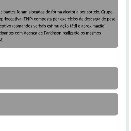
cipantes foram alocados de forma aleatória por sorteio. Grupo
oprioceptiva (FNP) composta por exercícios de descarga de peso
eptivo (comandos verbais estimulação tátil e aproximação)
icipantes com doença de Parkinson realizarão os mesmos
M)