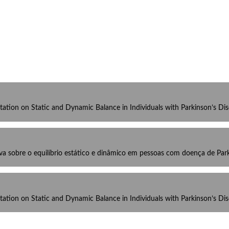
litation on Static and Dynamic Balance in Individuals with Parkinson’s D
iva sobre o equilíbrio estático e dinâmico em pessoas com doença de Pa
litation on Static and Dynamic Balance in Individuals with Parkinson’s D