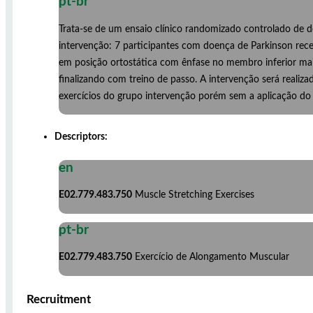
pt-br
Trata-se de um ensaio clínico randomizado controlado de d
intervenção: 7 participantes com doença de Parkinson rec
em posição ortostática com ênfase no membro inferior mais
finalizando com treino de passo. A intervenção será real
exercícios do grupo intervenção porém sem a aplicação do
Descriptors:
en
E02.779.483.750
Muscle Stretching Exercises
pt-br
E02.779.483.750
Exercício de Alongamento Muscular
Recruitment