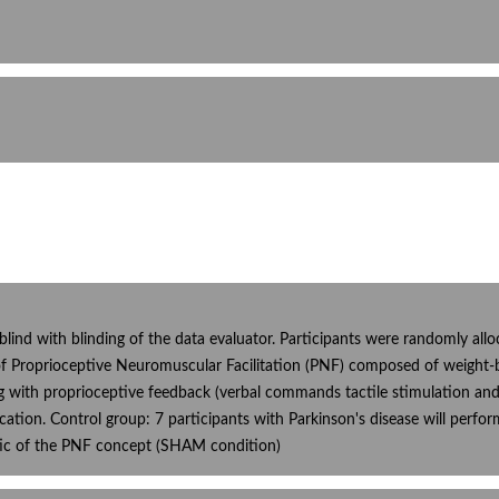
e-blind with blinding of the data evaluator. Participants were randomly all
n of Proprioceptive Neuromuscular Facilitation (PNF) composed of weight-b
ng with proprioceptive feedback (verbal commands tactile stimulation and 
tion. Control group: 7 participants with Parkinson's disease will perfo
stic of the PNF concept (SHAM condition)