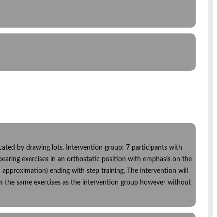
ocated by drawing lots. Intervention group: 7 participants with
earing exercises in an orthostatic position with emphasis on the
approximation) ending with step training. The intervention will
rm the same exercises as the intervention group however without