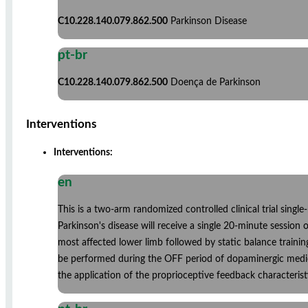
C10.228.140.079.862.500
Parkinson Disease
pt-br
C10.228.140.079.862.500
Doença de Parkinson
Interventions
Interventions:
en
This is a two-arm randomized controlled clinical trial singl
Parkinson's disease will receive a single 20-minute sessio
most affected lower limb followed by static balance traini
be performed during the OFF period of dopaminergic medica
the application of the proprioceptive feedback characteri