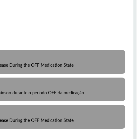
isease During the OFF Medication State
rkinson durante o período OFF da medicação
isease During the OFF Medication State