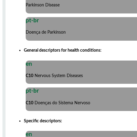
Parkinson Disease
pt-br
Doença de Parkinson
General descriptors for health conditions:
en
C10
Nervous System Diseases
pt-br
C10
Doenças do Sistema Nervoso
Specific descriptors:
en