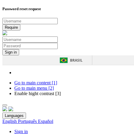
Password reset request
BRASIL
Go to main content [1]
Go to main menu [2]
Enable hight contrast [3]
Languages
English
Português
Español
Sign in