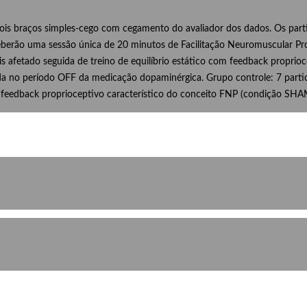
ois braços simples-cego com cegamento do avaliador dos dados. Os parti
eberão uma sessão única de 20 minutos de Facilitação Neuromuscular Pr
 afetado seguida de treino de equilíbrio estático com feedback proprioc
izada no período OFF da medicação dopaminérgica. Grupo controle: 7 part
 feedback proprioceptivo característico do conceito FNP (condição SHA