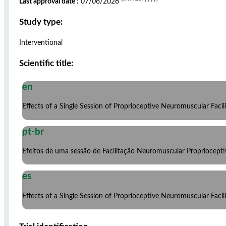
Last approval date :
07/06/2026
Study type:
Interventional
Scientific title:
en
Effects of a Single Session of Proprioceptive Neuromuscular Faci
pt-br
Efeitos de uma sessão de Facilitação Neuromuscular Propriocept
es
Effects of a Single Session of Proprioceptive Neuromuscular Faci