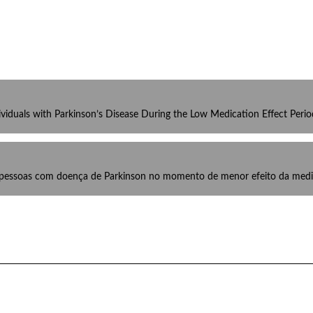
dividuals with Parkinson’s Disease During the Low Medication Effect Perio
 de pessoas com doença de Parkinson no momento de menor efeito da med