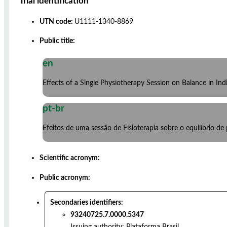
Trial identification
UTN code:
U1111-1340-8869
Public title:
en
Effects of a Single Physiotherapy Session on Balance in In
pt-br
Efeitos de uma sessão de Fisioterapia sobre o equilíbrio
Scientific acronym:
Public acronym:
Secondaries identifiers:
93240725.7.0000.5347
Issuing authority:
Plataforma Brasil