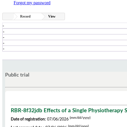
Forgot my password
Record
View
-
-
-
-
-
Public trial
RBR-8f32jdb Effects of a Single Physiotherapy S
(mm/dd/yyyy)
Date of registration:
07/06/2026
(mm/dd/yyyy)