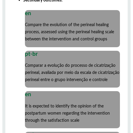
Secondary outcomes:
en
Compare the evolution of the perineal healing
process, assessed using the perineal healing scale
between the intervention and control groups
pt-br
Comparar a evolução do processo de cicatrização
perineal, avaliada por meio da escala de cicatrização
perineal entre o grupo intervenção e controle
en
It is expected to identify the opinion of the
postpartum women regarding the intervention
through the satisfaction scale