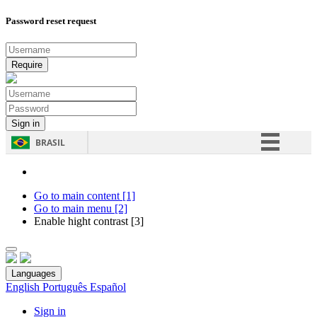
Password reset request
BRASIL
Simplifique!
Comunica BR
Go to main content [1]
Go to main menu [2]
Participe
Enable hight contrast [3]
Acesso à informação
Legislação
Languages
Canais
English
Português
Español
Sign in