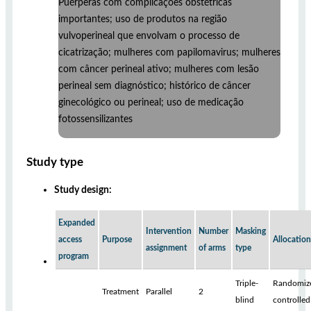
Puérperas com complicações obstétricas
importantes; uso de produtos na região
vulvoperineal que envolvam o processo de
cicatrização; mulheres com papilomavirus; mulheres
com câncer perineal ativo; mulheres com lesão
perineal sem diagnóstico; histórico de câncer
ginecológico ou perineal; uso de medicação
fotossensilizantes
Study type
Study design:
Expanded
Intervention
Number
Masking
access
Purpose
Allocation
assignment
of arms
type
program
Triple-
Randomiz
Treatment
Parallel
2
blind
controlled