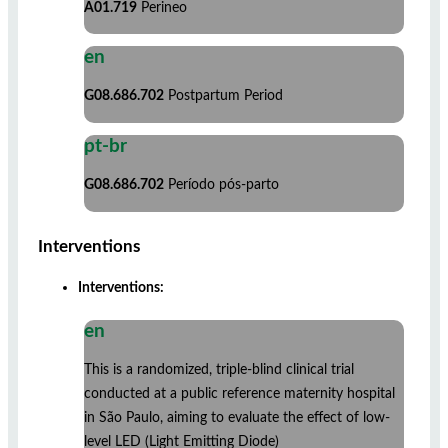
A01.719
Perineo
en
G08.686.702
Postpartum Period
pt-br
G08.686.702
Período pós-parto
Interventions
Interventions:
en
This is a randomized, triple-blind clinical trial
conducted at a public reference maternity hospital
in São Paulo, aiming to evaluate the effect of low-
level LED (Light Emitting Diode)