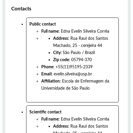
Contacts
Public contact
Full name:
Edna Evelin Silveira Corrêa
Address:
Rua Raul dos Santos
Machado, 25 - cerejeira 44
City:
São Paulo
/
Brazil
Zip code:
05794-370
Phone:
+55(11)95195-2339
Email:
evelin.silveira@usp.br
Affiliation:
Escola de Enfermagem da
Universidade de São Paulo
Scientific contact
Full name:
Edna Evelin Silveira Corrêa
Address:
Rua Raul dos Santos