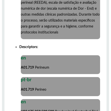
perineal (REEDA), escala de satisfação e avaliação
numérica de dor (escala numérica de Dor - End) e
outras medidas clínicas padronizadas. Durante todo
o processo, serão utilizados materiais específicos
para garantir a segurança e a higiene, conforme
protocolos institucionais
Descriptors:
en
A01.719
Perineum
pt-br
A01.719
Perineo
en