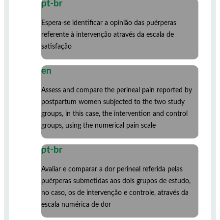
pt-br
Espera-se identificar a opinião das puérperas
referente à intervenção através da escala de
satisfação
en
Assess and compare the perineal pain reported by
postpartum women subjected to the two study
groups, in this case, the intervention and control
groups, using the numerical pain scale
pt-br
Avaliar e comparar a dor perineal referida pelas
puérperas submetidas aos dois grupos de estudo,
no caso, os de intervenção e controle, através da
escala numérica de dor