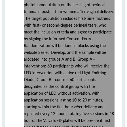
photobiomodulation on the healing of perineal
trauma in postpartum women after vaginal delivery.
The target population includes first-time mothers
with first- or second-degree perineal tears, who
meet the inclusion criteria and agree to participate
by signing the Informed Consent Form.
Randomization will be done in blocks using the
website Sealed Develop, and the sample will be
allocated into groups A and B. Group A -
intervention: 60 participants who will receive the
LED intervention with active red Light Emitting
Diode; Group B - control: 60 participants
designated as the control group with the
application of LED without activation, with
application sessions lasting 10 to 20 minutes,
starting within the first hour after delivery and
repeated every 12 hours, totaling five sessions in 48
hours. The Vulvallux® plates will be pre-identified