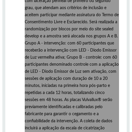
com laceração perineal de primeiro ou segundo
grau, que atendam aos critérios de inclusão e
aceitem participar mediante assinatura do Termo de
Consentimento Livre e Esclarecido. Será realizada a
randomização por blocos por meio do site sealed
develop e a amostra será alocada nos grupos A e B.
Grupo A - intervenção: com 60 participantes que
receberão a intervenção com LED - Diodo Emissor
de Luz vermelha ativa; Grupo B - controle: com 60
participantes denominado controle com a aplicação
de LED - Diodo Emissor de Luz sem ativação, com
sessões de aplicação com duração de 10 a 20
minutos, iniciadas na primeira hora pós-parto e
repetidas a cada 12 horas, totalizando cinco
sessões em 48 horas. As placas Vulvallux® serão
previamente identificadas e calibradas pelo
fabricante para garantir o cegamento e a
confiabilidade da intervenção. A coleta de dados
incluirá a aplicação da escala de cicatrização