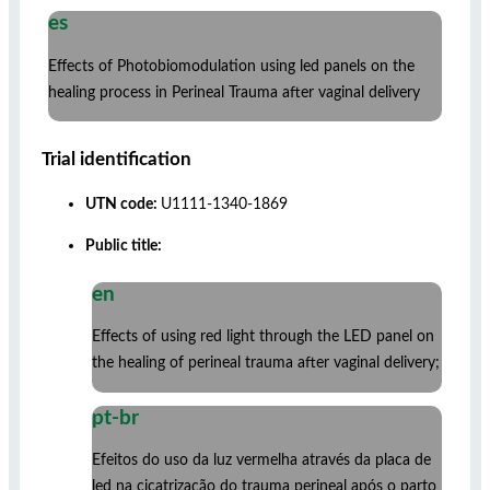
es
Effects of Photobiomodulation using led panels on the
healing process in Perineal Trauma after vaginal delivery
Trial identification
UTN code:
U1111-1340-1869
Public title:
en
Effects of using red light through the LED panel on
the healing of perineal trauma after vaginal delivery;
pt-br
Efeitos do uso da luz vermelha através da placa de
led na cicatrização do trauma perineal após o parto