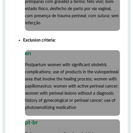
primíparas com gravidez a termo; feto vivo; bom
estado físico, desfecho de parto por via vaginal,
com presença de trauma perineal; com sutura; sem
infecção
Exclusion criteria:
en
Postpartum women with significant obstetric
complications; use of products in the vulvoperineal
area that involve the healing process; women with
papillomavirus; women with active perineal cancer;
women with perineal lesions without a diagnosis;
history of gynecological or perineal cancer; use of
photosensitizing medication
pt-br