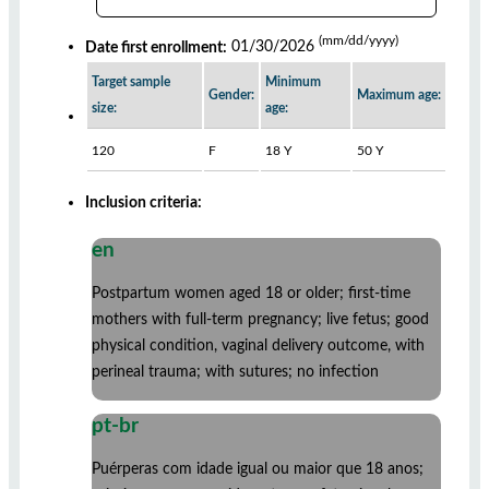
(mm/dd/yyyy)
Date first enrollment:
01/30/2026
Target sample
Minimum
Gender:
Maximum age:
size:
age:
120
F
18 Y
50 Y
Inclusion criteria:
en
Postpartum women aged 18 or older; first-time
mothers with full-term pregnancy; live fetus; good
physical condition, vaginal delivery outcome, with
perineal trauma; with sutures; no infection
pt-br
Puérperas com idade igual ou maior que 18 anos;