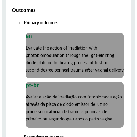
Outcomes
Primary outcomes:
en
Evaluate the action of irradiation with
photobiomodulation through the light-emitting
diode plate in the healing process of first- or
second-degree perineal trauma after vaginal delivery
pt-br
Avaliar a ação da irradiação com fotobiomodulação
através da placa de diodo emissor de luz no
processo cicatricial de traumas perineais de
primeiro ou segundo grau após o parto vaginal