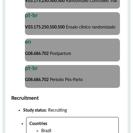
V03.175.250.500.500
Randomized Controlled Trial
pt-br
V03.175.250.500.500
Ensaio clínico randomizado
en
G08.686.702
Postpartum
pt-br
G08.686.702
Período Pós-Parto
Recruitment
Study status:
Recruiting
Countries
Brazil