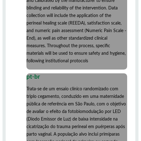
and calibrated by the manufacturer to ensure
blinding and reliability of the intervention. Data
collection will include the application of the
perineal healing scale (REEDA), satisfaction scale,
and numeric pain assessment (Numeric Pain Scale -
End), as well as other standardized clinical
measures. Throughout the process, specific
materials will be used to ensure safety and hygiene,
following institutional protocols
pt-br
Trata-se de um ensaio clínico randomizado com
triplo cegamento, conduzido em uma maternidade
pública de referência em São Paulo, com o objetivo
de avaliar o efeito da fotobiomodulação por LED
(Diodo Emissor de Luz) de baixa intensidade na
cicatrização do trauma perineal em puérperas após
parto vaginal. A população alvo inclui primíparas