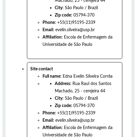
Machado, 25 - cerejeira 44
City:
São Paulo
/
Brazil
Zip code:
05794-370
Phone:
+55(11)95195-2339
Email:
evelin.silveira@usp.br
Affiliation:
Escola de Enfermagem da
Universidade de São Paulo
Site contact
Full name:
Edna Evelin Silveira Corrêa
Address:
Rua Raul dos Santos
Machado, 25 - cerejeira 44
City:
São Paulo
/
Brazil
Zip code:
05794-370
Phone:
+55(11)95195-2339
Email:
evelin.silveira@usp.br
Affiliation:
Escola de Enfermagem da
Universidade de São Paulo