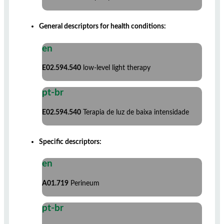
General descriptors for health conditions:
en
E02.594.540
low-level light therapy
pt-br
E02.594.540
Terapia de luz de baixa intensidade
Specific descriptors:
en
A01.719
Perineum
pt-br