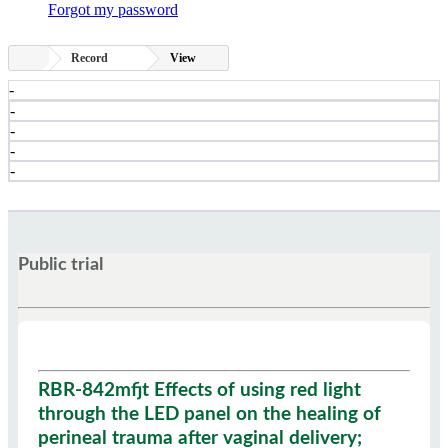
Forgot my password
Record
View
-
-
-
-
-
Public trial
RBR-842mfjt Effects of using red light
through the LED panel on the healing of
perineal trauma after vaginal delivery;