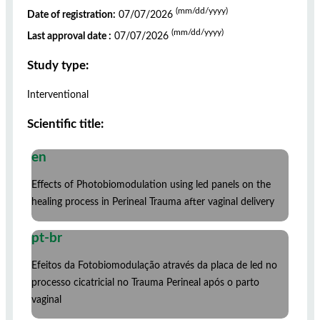
(mm/dd/yyyy)
Date of registration:
07/07/2026
(mm/dd/yyyy)
Last approval date :
07/07/2026
Study type:
Interventional
Scientific title:
en
Effects of Photobiomodulation using led panels on the
healing process in Perineal Trauma after vaginal delivery
pt-br
Efeitos da Fotobiomodulação através da placa de led no
processo cicatricial no Trauma Perineal após o parto
vaginal