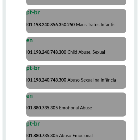
pt-br
I01.198.240.856.350.250
Maus-Tratos Infantis
en
I01.198.240.748.300
Child Abuse, Sexual
pt-br
I01.198.240.748.300
Abuso Sexual na Infância
en
I01.880.735.305
Emotional Abuse
pt-br
I01.880.735.305
Abuso Emocional