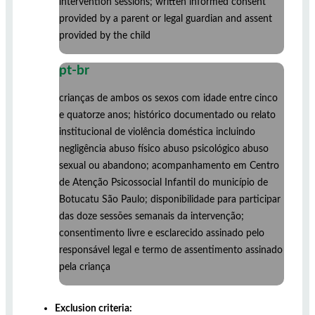
intervention sessions; written informed consent
provided by a parent or legal guardian and assent
provided by the child
pt-br
crianças de ambos os sexos com idade entre cinco
e quatorze anos; histórico documentado ou relato
institucional de violência doméstica incluindo
negligência abuso físico abuso psicológico abuso
sexual ou abandono; acompanhamento em Centro
de Atenção Psicossocial Infantil do município de
Botucatu São Paulo; disponibilidade para participar
das doze sessões semanais da intervenção;
consentimento livre e esclarecido assinado pelo
responsável legal e termo de assentimento assinado
pela criança
Exclusion criteria: