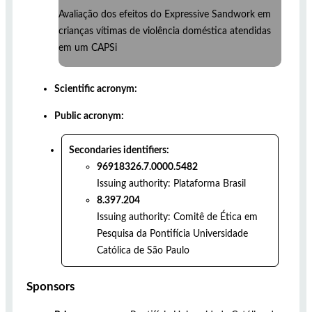
Avaliação dos efeitos do Expressive Sandwork em
crianças vítimas de violência doméstica atendidas
em um CAPSi
Scientific acronym:
Public acronym:
Secondaries identifiers:
96918326.7.0000.5482
Issuing authority:
Plataforma Brasil
8.397.204
Issuing authority:
Comitê de Ética em
Pesquisa da Pontifícia Universidade
Católica de São Paulo
Sponsors