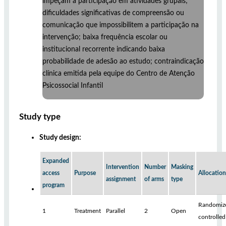
impeçam a participação em atividades grupais;
dificuldades significativas de compreensão ou
comunicação que impossibilitem a participação na
intervenção; baixa frequência escolar ou
institucional recorrente indicando baixa
probabilidade de adesão ao estudo; contraindicação
clínica emitida pela equipe do Centro de Atenção
Psicossocial Infantil
Study type
Study design:
Expanded
Intervention
Number
Masking
access
Purpose
Allocation
assignment
of arms
type
program
Randomiz
1
Treatment
Parallel
2
Open
controlled