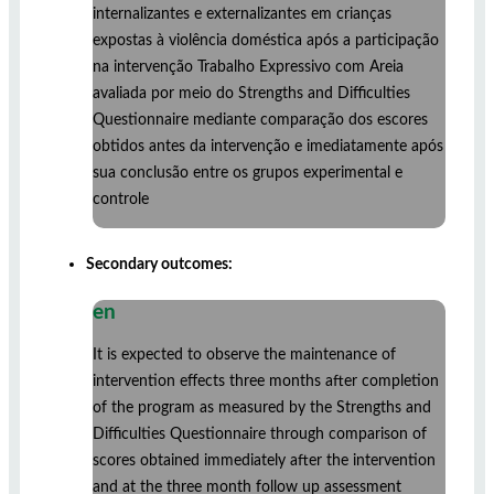
internalizantes e externalizantes em crianças
expostas à violência doméstica após a participação
na intervenção Trabalho Expressivo com Areia
avaliada por meio do Strengths and Difficulties
Questionnaire mediante comparação dos escores
obtidos antes da intervenção e imediatamente após
sua conclusão entre os grupos experimental e
controle
Secondary outcomes:
en
It is expected to observe the maintenance of
intervention effects three months after completion
of the program as measured by the Strengths and
Difficulties Questionnaire through comparison of
scores obtained immediately after the intervention
and at the three month follow up assessment