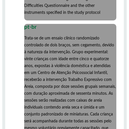
Difficulties Questionnaire and the other
instruments specified in the study protocol
pt-br
Trata-se de um ensaio clínico randomizado
controlado de dois braços, sem cegamento, devido
à natureza da intervenção. Grupo experimental:
vinte crianças com idade entre cinco e quatorze
anos, expostas à violência doméstica e atendidas
em um Centro de Atenção Psicossocial Infantil,
receberão a intervenção Trabalho Expressivo com
Areia, composta por doze sessões grupais semanais,
com duração aproximada de sessenta minutos. As
sessões serão realizadas com caixas de areia
individuais contendo areia seca e úmida e um
conjunto padronizado de miniaturas. Cada criança
será acompanhada durante todas as sessões pelo
mesmo voluntário previamente capacitado, que