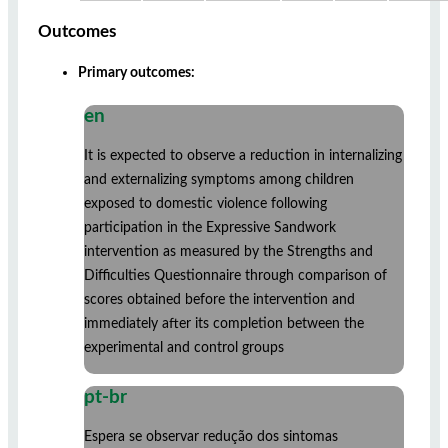
Outcomes
Primary outcomes:
en
It is expected to observe a reduction in internalizing
and externalizing symptoms among children
exposed to domestic violence following
participation in the Expressive Sandwork
intervention as measured by the Strengths and
Difficulties Questionnaire through comparison of
scores obtained before the intervention and
immediately after its completion between the
experimental and control groups
pt-br
Espera se observar redução dos sintomas