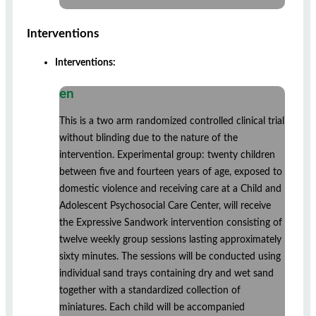
Interventions
Interventions:
en
This is a two arm randomized controlled clinical trial
without blinding due to the nature of the
intervention. Experimental group: twenty children
between five and fourteen years of age, exposed to
domestic violence and receiving care at a Child and
Adolescent Psychosocial Care Center, will receive
the Expressive Sandwork intervention consisting of
twelve weekly group sessions lasting approximately
sixty minutes. The sessions will be conducted using
individual sand trays containing dry and wet sand
together with a standardized collection of
miniatures. Each child will be accompanied