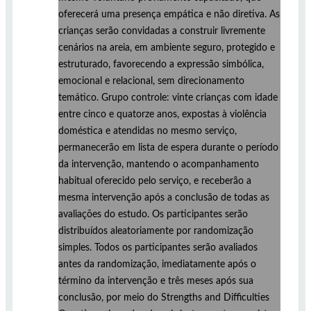
oferecerá uma presença empática e não diretiva. As
crianças serão convidadas a construir livremente
cenários na areia, em ambiente seguro, protegido e
estruturado, favorecendo a expressão simbólica,
emocional e relacional, sem direcionamento
temático. Grupo controle: vinte crianças com idade
entre cinco e quatorze anos, expostas à violência
doméstica e atendidas no mesmo serviço,
permanecerão em lista de espera durante o período
da intervenção, mantendo o acompanhamento
habitual oferecido pelo serviço, e receberão a
mesma intervenção após a conclusão de todas as
avaliações do estudo. Os participantes serão
distribuídos aleatoriamente por randomização
simples. Todos os participantes serão avaliados
antes da randomização, imediatamente após o
término da intervenção e três meses após sua
conclusão, por meio do Strengths and Difficulties