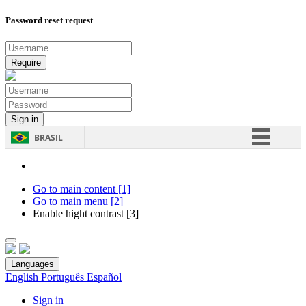
Password reset request
BRASIL
Simplifique!
Comunica BR
Go to main content [1]
Go to main menu [2]
Participe
Enable hight contrast [3]
Acesso à informação
Legislação
Languages
Canais
English
Português
Español
Sign in