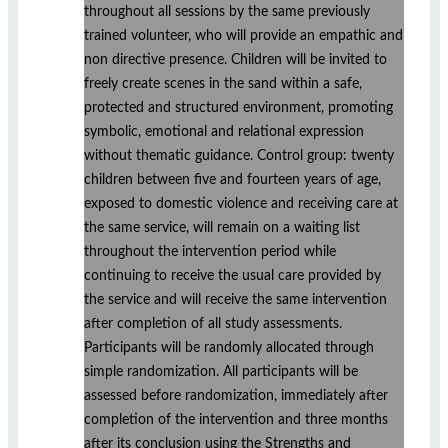
throughout all sessions by the same previously
trained volunteer, who will provide an empathic and
non directive presence. Children will be invited to
freely create scenes in the sand within a safe,
protected and structured environment, promoting
symbolic, emotional and relational expression
without thematic guidance. Control group: twenty
children between five and fourteen years of age,
exposed to domestic violence and receiving care at
the same service, will remain on a waiting list
throughout the intervention period while
continuing to receive the usual care provided by
the service and will receive the same intervention
after completion of all study assessments.
Participants will be randomly allocated through
simple randomization. All participants will be
assessed before randomization, immediately after
completion of the intervention and three months
after its conclusion using the Strengths and