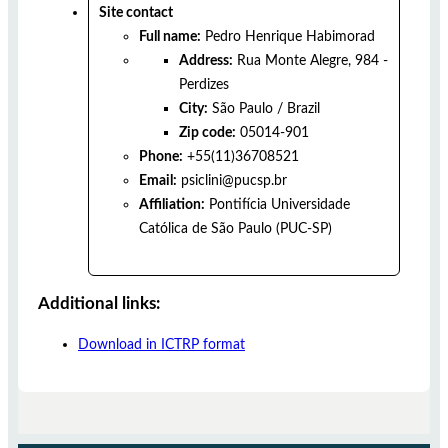
Site contact
Full name:
Pedro Henrique Habimorad
Address:
Rua Monte Alegre, 984 -
Perdizes
City:
São Paulo
/
Brazil
Zip code:
05014-901
Phone:
+55(11)36708521
Email:
psiclini@pucsp.br
Affiliation:
Pontifícia Universidade
Católica de São Paulo (PUC-SP)
Additional links:
Download in ICTRP format