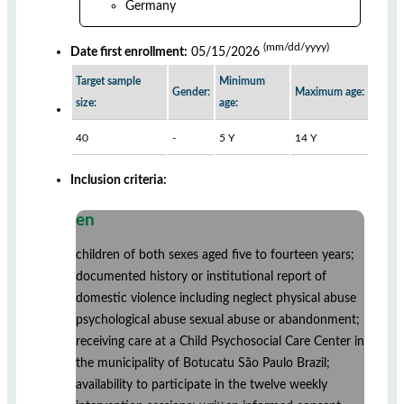
Germany
(mm/dd/yyyy)
Date first enrollment:
05/15/2026
Target sample
Minimum
Gender:
Maximum age:
size:
age:
40
-
5 Y
14 Y
Inclusion criteria:
en
children of both sexes aged five to fourteen years;
documented history or institutional report of
domestic violence including neglect physical abuse
psychological abuse sexual abuse or abandonment;
receiving care at a Child Psychosocial Care Center in
the municipality of Botucatu São Paulo Brazil;
availability to participate in the twelve weekly