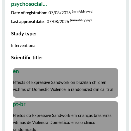
psychosocial...
(mm/dd/yyyy)
Date of registration:
07/08/2026
(mm/dd/yyyy)
Last approval date :
07/08/2026
Study type:
Interventional
Scientific title:
en
Effects of Expressive Sandwork on brazilian children
victims of Domestic Violence: a randomized clinical trial
pt-br
Efeitos do Expressive Sandwork em crianças brasileiras
vítimas de Violência Doméstica: ensaio clínico
randomizado