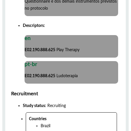
Questionnaire e dos demais instrumentos previstos
no protocolo
Descriptors:
en
E02.190.888.625
Play Therapy
pt-br
E02.190.888.625
Ludoterapia
Recruitment
Study status:
Recruiting
Countries
Brazil