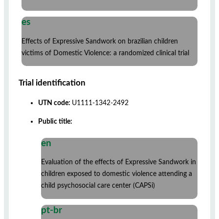
es
Effects of Expressive Sandwork on brazilian children
victims of Domestic Violence: a randomized clinical trial
Trial identification
UTN code:
U1111-1342-2492
Public title:
en
Evaluation of the effects of Expressive Sandwork in
children exposed to domestic violence attending a
child psychosocial care center (CAPSi)
pt-br