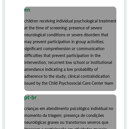
en
children receiving individual psychological treatment
at the time of screening; presence of severe
neurological conditions or severe disorders that
may prevent participation in group activities;
significant comprehension or communication
difficulties that prevent participation in the
intervention; recurrent low school or institutional
attendance indicating a low probability of
adherence to the study; clinical contraindication
issued by the Child Psychosocial Care Center team
pt-br
crianças em atendimento psicológico individual no
momento da triagem; presença de condições
neurológicas graves ou transtornos severos que