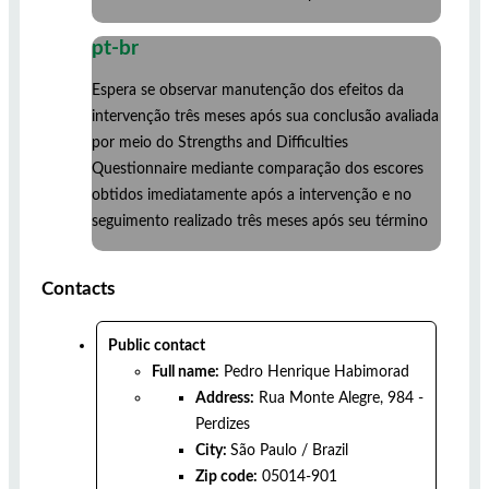
pt-br
Espera se observar manutenção dos efeitos da
intervenção três meses após sua conclusão avaliada
por meio do Strengths and Difficulties
Questionnaire mediante comparação dos escores
obtidos imediatamente após a intervenção e no
seguimento realizado três meses após seu término
Contacts
Public contact
Full name:
Pedro Henrique Habimorad
Address:
Rua Monte Alegre, 984 -
Perdizes
City:
São Paulo
/
Brazil
Zip code:
05014-901