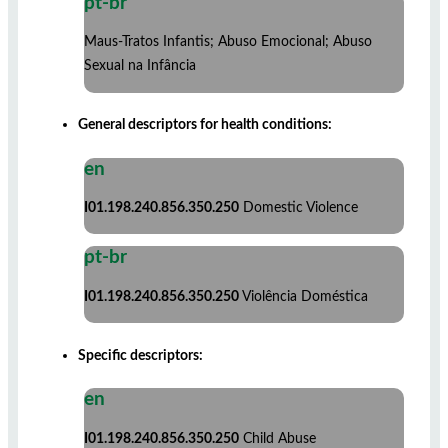
pt-br
Maus-Tratos Infantis; Abuso Emocional; Abuso
Sexual na Infância
General descriptors for health conditions:
en
I01.198.240.856.350.250
Domestic Violence
pt-br
I01.198.240.856.350.250
Violência Doméstica
Specific descriptors:
en
I01.198.240.856.350.250
Child Abuse