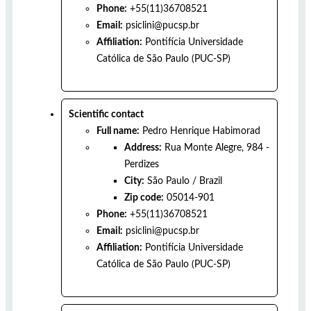
Phone:
+55(11)36708521
Email:
psiclini@pucsp.br
Affiliation:
Pontifícia Universidade
Católica de São Paulo (PUC-SP)
Scientific contact
Full name:
Pedro Henrique Habimorad
Address:
Rua Monte Alegre, 984 -
Perdizes
City:
São Paulo
/
Brazil
Zip code:
05014-901
Phone:
+55(11)36708521
Email:
psiclini@pucsp.br
Affiliation:
Pontifícia Universidade
Católica de São Paulo (PUC-SP)