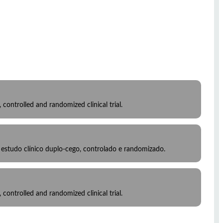
ontrolled and randomized clinical trial.
estudo clínico duplo-cego, controlado e randomizado.
ontrolled and randomized clinical trial.