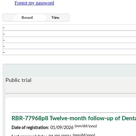
Forgot my password
Record
View
-
-
-
-
-
Public trial
RBR-77968p8 Twelve-month follow-up of Dental R
(mm/dd/yyyy)
Date of registration:
01/09/2026
(mm/dd/yyyy)