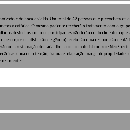
omizado e de boca dividida. Um total de 49 pessoas que preenchem os cri
meros aleatórios. O mesmo paciente receberá o tratamento com o grupo c
aliar os desfechos como os participantes não terão conhecimento a que 
 pescoço (sem distinção de gênero) receberão uma restauração dentária 
ão uma restauração dentária direta com o material controle NeoSpectra 
ânicas (taxa de retenção, fratura e adaptação marginal), propriedades 
e recorrente).