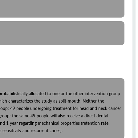
 probabilistically allocated to one or the other intervention group
ich characterizes the study as split-mouth. Neither the
group: 49 people undergoing treatment for head and neck cancer
 group: the same 49 people will also receive a direct dental
nd 1 year regarding mechanical properties (retention rate,
sensitivity and recurrent caries).