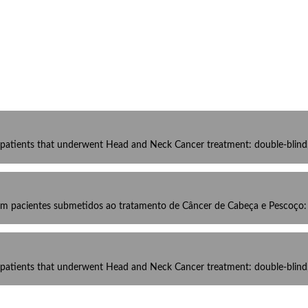
 patients that underwent Head and Neck Cancer treatment: double-blind, c
em pacientes submetidos ao tratamento de Câncer de Cabeça e Pescoço: 
 patients that underwent Head and Neck Cancer treatment: double-blind, c