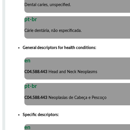
Dental caries, unspecified.
pt-br
Cárie dentária, não especificada.
General descriptors for health conditions:
en
C04.588.443
Head and Neck Neoplasms
pt-br
C04.588.443
Neoplasias de Cabeça e Pescoço
Specific descriptors:
en