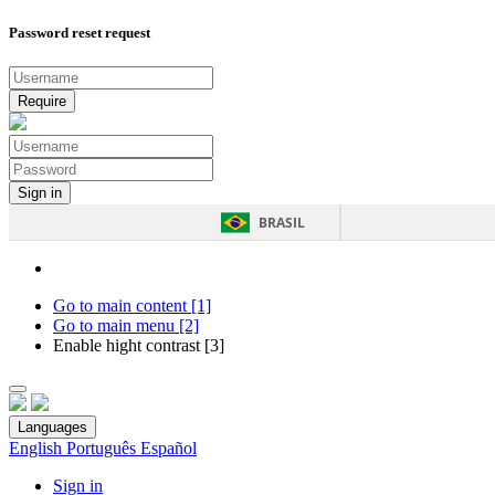
Password reset request
BRASIL
Go to main content [1]
Go to main menu [2]
Enable hight contrast [3]
Languages
English
Português
Español
Sign in