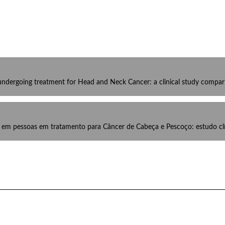
undergoing treatment for Head and Neck Cancer: a clinical study compar
m pessoas em tratamento para Câncer de Cabeça e Pescoço: estudo clí