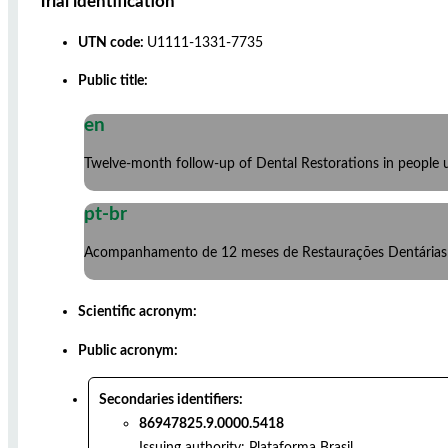
Trial identification
UTN code:
U1111-1331-7735
Public title:
en
Twelve-month follow-up of Dental Restorations in people 
pt-br
Acompanhamento de 12 meses de Restaurações Dentárias e
Scientific acronym:
Public acronym:
Secondaries identifiers:
86947825.9.0000.5418
Issuing authority:
Plataforma Brasil