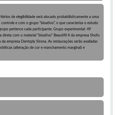
térios de elegibilidade será alocado probabilisticamente a uma
ontrole e com o grupo “bioativo”, o que caracteriza o estudo
grupo pertence cada participante. Grupo experimental: 49
direta com o material “bioativo” Beautifil II da empresa Shofu
da empresa Dentsply Sirona. As restaurações serão avaliadas
estéticas (alteração de cor e manchamento marginal) e