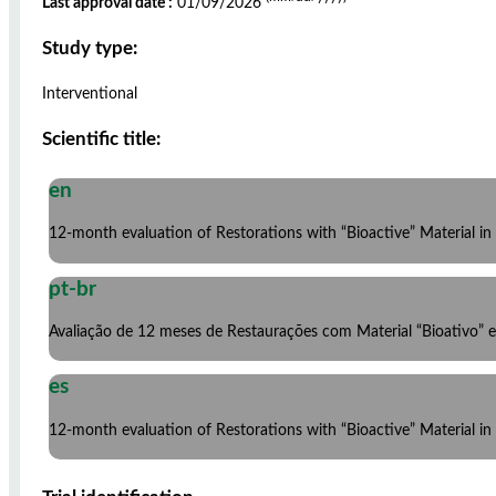
Last approval date :
01/09/2026
Study type:
Interventional
Scientific title:
en
12-month evaluation of Restorations with “Bioactive” Material in
pt-br
Avaliação de 12 meses de Restaurações com Material “Bioativo” 
es
12-month evaluation of Restorations with “Bioactive” Material in