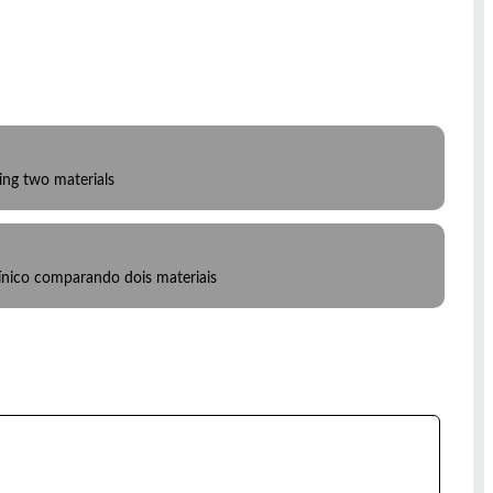
ing two materials
nico comparando dois materiais