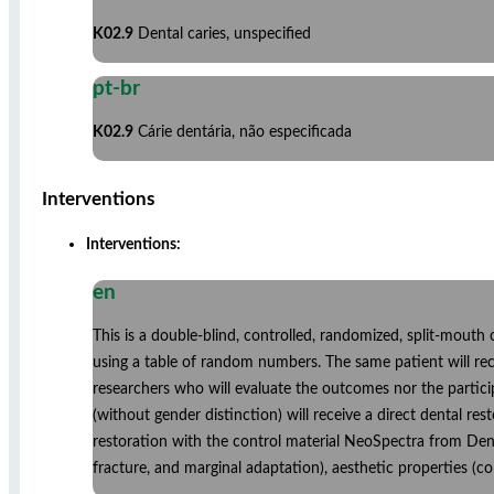
K02.9
Dental caries, unspecified
pt-br
K02.9
Cárie dentária, não especificada
Interventions
Interventions:
en
This is a double-blind, controlled, randomized, split-mouth cl
using a table of random numbers. The same patient will rec
researchers who will evaluate the outcomes nor the partic
(without gender distinction) will receive a direct dental res
restoration with the control material NeoSpectra from Dent
fracture, and marginal adaptation), aesthetic properties (co