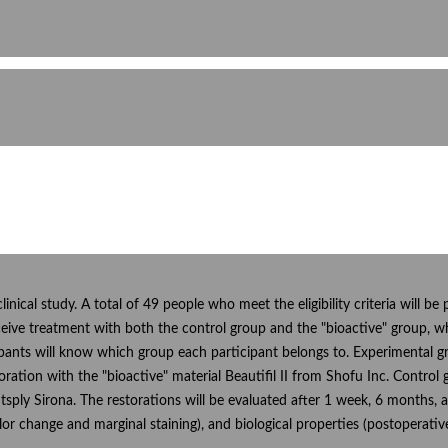
inical study. A total of 49 people who meet the eligibility criteria will be
eive treatment with both the control group and the "bioactive" group, wh
ipants will know which group each participant belongs to. Experimental 
toration with the "bioactive" material Beautifil II from Shofu Inc. Control
sply Sirona. The restorations will be evaluated after 1 week, 6 months, a
lor change and marginal staining), and biological properties (postoperative 