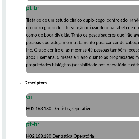
pt-br
Trata-se de um estudo clínico duplo-cego, controlado, rand
ou outro grupo de intervenção utilizando uma tabela de nú
como de boca dividida. Tanto os pesquisadores que irão av
pessoas que estejam em tratamento para câncer de cabeça e
Inc. Grupo controle: as mesmas 49 pessoas também receber
após 1 semana, 6 meses e 1 ano quanto as propriedades mec
propriedades biológicas (sensibilidade pós-operatória e cári
Descriptors:
en
H02.163.180
Dentistry, Operative
pt-br
H02.163.180
Dentística Operatória