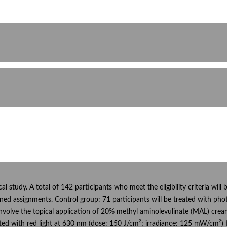
cal study. A total of 142 participants who meet the eligibility criteria wi
ned assignments. Control group: 71 participants will be treated with ph
involve the topical application of 20% methyl aminolevulinate (MAL) cream
ated with red light at 630 nm (dose: 150 J/cm²; irradiance: 125 mW/cm²) f