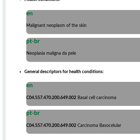
en
Malignant neoplasm of the skin
pt-br
Neoplasia maligna da pele
General descriptors for health conditions:
en
C04.557.470.200.649.002
Basal cell carcinoma
pt-br
C04.557.470.200.649.002
Carcinoma Basocelular