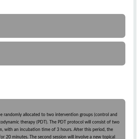
ll be randomly allocated to two intervention groups (control and
otodynamic therapy (PDT). The PDT protocol will consist of two
, with an incubation time of 3 hours. After this period, the
or 20 minutes. The second session will involve a new topical