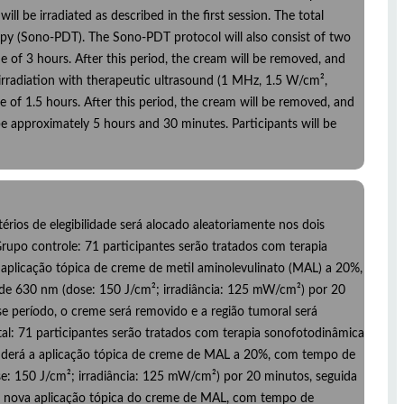
l be irradiated as described in the first session. The total
apy (Sono-PDT). The Sono-PDT protocol will also consist of two
e of 3 hours. After this period, the cream will be removed, and
 irradiation with therapeutic ultrasound (1 MHz, 1.5 W/cm²,
 of 1.5 hours. After this period, the cream will be removed, and
 be approximately 5 hours and 30 minutes. Participants will be
érios de elegibilidade será alocado aleatoriamente nos dois
rupo controle: 71 participantes serão tratados com terapia
aplicação tópica de creme de metil aminolevulinato (MAL) a 20%,
 de 630 nm (dose: 150 J/cm²; irradiância: 125 mW/cm²) por 20
 período, o creme será removido e a região tumoral será
al: 71 participantes serão tratados com terapia sonofotodinâmica
nderá a aplicação tópica de creme de MAL a 20%, com tempo de
se: 150 J/cm²; irradiância: 125 mW/cm²) por 20 minutos, seguida
á nova aplicação tópica do creme de MAL, com tempo de