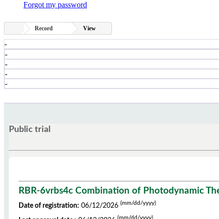
Forgot my password
Record
View
-
-
-
-
-
Public trial
RBR-6vrbs4c Combination of Photodynamic Ther
(mm/dd/yyyy)
Date of registration:
06/12/2026
(mm/dd/yyyy)