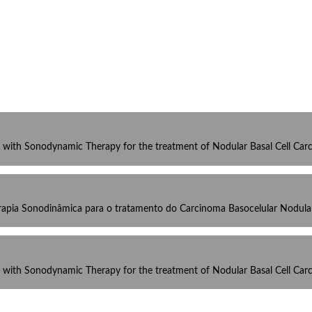
with Sonodynamic Therapy for the treatment of Nodular Basal Cell Car
erapia Sonodinâmica para o tratamento do Carcinoma Basocelular Nodula
with Sonodynamic Therapy for the treatment of Nodular Basal Cell Car