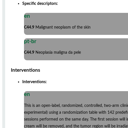
Specific descriptors:
en
C44.9
Malignant neoplasm of the skin
pt-br
C44.9
Neoplasia maligna da pele
Interventions
Interventions:
en
This is an open-label, randomized, controlled, two-arm clini
experimental) using a randomization table with 142 predefi
sessions performed on the same day. The first session will 
cream will be removed, and the tumor region will be irradi