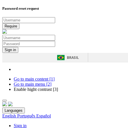
Password reset request
BRASIL
Go to main content [1]
Go to main menu [2]
Enable hight contrast [3]
Languages
English
Português
Español
Sign in