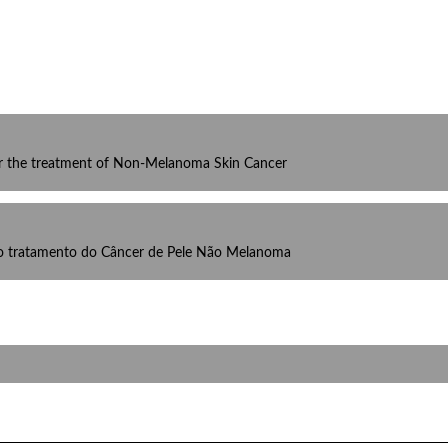
r the treatment of Non-Melanoma Skin Cancer
 o tratamento do Câncer de Pele Não Melanoma