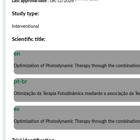
Last approval date :
06/12/2026
Study type:
Interventional
Scientific title:
en
Optimization of Photodynamic Therapy through the combination 
pt-br
Otimização da Terapia Fotodinâmica mediante a associação da T
es
Optimization of Photodynamic Therapy through the combination 