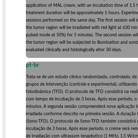
application of MAL cream, with an incubation time of 1.5 hou
treatment duration will be approximately 5 hours. Experim
sessions performed on the same day. The first session will 
the tumor region will be irradiated with red light at 630 
pulsed mode at 50%) for 5 minutes. The second session will
the tumor region will be subjected to illumination and sonic
evaluated clinically and histologically after 30 days.
pt-br
Trata-se de um estudo clínico randomizado, controlado, de 
grupos de intervenção (controle e experimental), utilizan
fotodinâmica (TFD). O protocolo de TFD consistirá na rea
com tempo de incubação de 3 horas. Após esse período, o 
minutos. A segunda sessão compreenderá nova aplicação t
irradiada conforme descrito na primeira sessão. A duração
(Sono-TFD). O protocolo de Sono-TFD também consistirá n
incubação de 3 horas. Após esse período, o creme será rem
de irradiação com ultrassom terapêutico (1 MHz, 1,5 W/