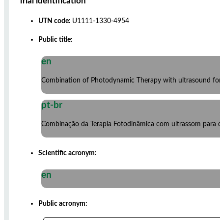
Trial identification
UTN code:
U1111-1330-4954
Public title:
en
Combination of Photodynamic Therapy with ultrasound fo
pt-br
Combinação da Terapia Fotodinâmica com ultrassom para
Scientific acronym:
en
Public acronym: