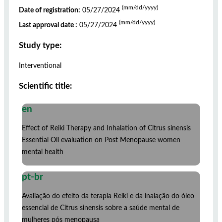
(mm/dd/yyyy)
Date of registration:
05/27/2024
(mm/dd/yyyy)
Last approval date :
05/27/2024
Study type:
Interventional
Scientific title:
en
Effect of Reiki Therapy and Inhalation of Citrus sinensis
Essential Oil evaluation on Post Menopause women
mental health
pt-br
Avaliação do efeito da terapia Reiki e da inalação do óleo
essencial de Citrus sinensis sobre a saúde mental de
mulheres pós menopausa