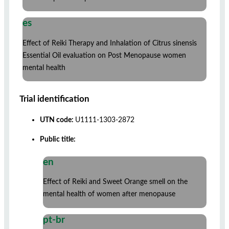
es
Effect of Reiki Therapy and Inhalation of Citrus sinensis
Essential Oil evaluation on Post Menopause women
mental health
Trial identification
UTN code:
U1111-1303-2872
Public title:
en
Effect of Reiki and Sweet Orange smell on the
mental health of women after menopause
pt-br