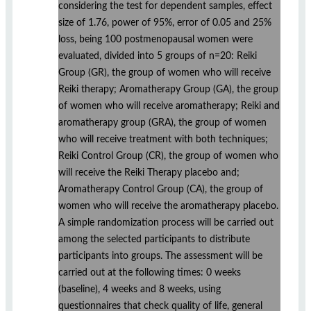
considering the test for dependent samples, effect
size of 1.76, power of 95%, error of 0.05 and 25%
loss, being 100 postmenopausal women were
evaluated, divided into 5 groups of n=20: Reiki
Group (GR), the group of women who will receive
Reiki therapy; Aromatherapy Group (GA), the group
of women who will receive aromatherapy; Reiki and
aromatherapy group (GRA), the group of women
who will receive treatment with both techniques;
Reiki Control Group (CR), the group of women who
will receive the Reiki Therapy placebo and;
Aromatherapy Control Group (CA), the group of
women who will receive the aromatherapy placebo.
A simple randomization process will be carried out
among the selected participants to distribute
participants into groups. The assessment will be
carried out at the following times: 0 weeks
(baseline), 4 weeks and 8 weeks, using
questionnaires that check quality of life, general