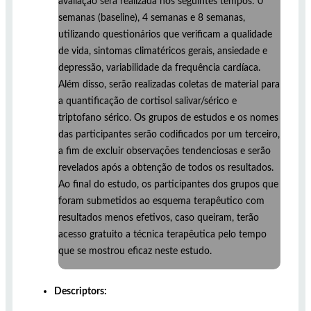
avaliação será realizada nos seguintes tempos: 0
semanas (baseline), 4 semanas e 8 semanas,
utilizando questionários que verificam a qualidade
de vida, sintomas climatéricos gerais, ansiedade e
depressão, variabilidade da frequência cardíaca.
Além disso, serão realizadas coletas de material para
a quantificação de cortisol salivar/sérico e
triptofano sérico. Os grupos de estudos e os nomes
das participantes serão codificados por um terceiro,
a fim de excluir observações tendenciosas e serão
revelados após a obtenção de todos os resultados.
Ao final do estudo, os participantes dos grupos que
foram submetidos ao esquema terapêutico com
resultados menos efetivos, caso queiram, terão
acesso gratuito a técnica terapêutica pelo tempo
que se mostrou eficaz neste estudo.
Descriptors: