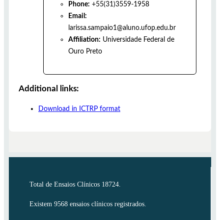
Phone:
+55(31)3559-1958
Email:
larissa.sampaio1@aluno.ufop.edu.br
Affiliation:
Universidade Federal de
Ouro Preto
Additional links:
Download in ICTRP format
Total de Ensaios Clínicos 18724.
Existem 9568 ensaios clínicos registrados.