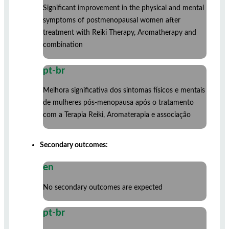
Significant improvement in the physical and mental
symptoms of postmenopausal women after
treatment with Reiki Therapy, Aromatherapy and
combination
pt-br
Melhora significativa dos sintomas físicos e mentais
de mulheres pós-menopausa após o tratamento
com a Terapia Reiki, Aromaterapia e associação
Secondary outcomes:
en
No secondary outcomes are expected
pt-br