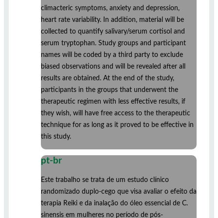
climacteric symptoms, anxiety and depression,
heart rate variability. In addition, material will be
collected to quantify salivary/serum cortisol and
serum tryptophan. Study groups and participant
names will be coded by a third party to exclude
biased observations and will be revealed after all
results are obtained. At the end of the study,
participants in the groups that underwent the
therapeutic regimen with less effective results, if
they wish, will have free access to the therapeutic
technique for as long as it proved to be effective in
this study.
pt-br
Este trabalho se trata de um estudo clínico
randomizado duplo-cego que visa avaliar o efeito da
terapia Reiki e da inalação do óleo essencial de C.
sinensis em mulheres no período de pós-