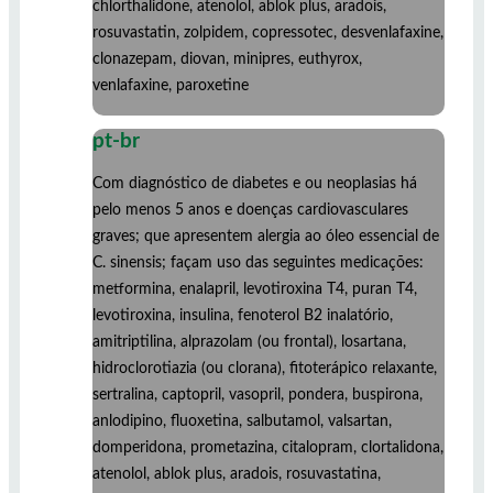
chlorthalidone, atenolol, ablok plus, aradois,
rosuvastatin, zolpidem, copressotec, desvenlafaxine,
clonazepam, diovan, minipres, euthyrox,
venlafaxine, paroxetine
pt-br
Com diagnóstico de diabetes e ou neoplasias há
pelo menos 5 anos e doenças cardiovasculares
graves; que apresentem alergia ao óleo essencial de
C. sinensis; façam uso das seguintes medicações:
metformina, enalapril, levotiroxina T4, puran T4,
levotiroxina, insulina, fenoterol B2 inalatório,
amitriptilina, alprazolam (ou frontal), losartana,
hidroclorotiazia (ou clorana), fitoterápico relaxante,
sertralina, captopril, vasopril, pondera, buspirona,
anlodipino, fluoxetina, salbutamol, valsartan,
domperidona, prometazina, citalopram, clortalidona,
atenolol, ablok plus, aradois, rosuvastatina,