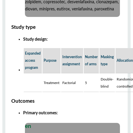
zolpidem, copressotec, desvenlafaxina, clonazepam,
diovan, minipres, eutirox, venlafaxina, paroxetina
Study type
Study design:
Expanded
Intervention
Number
Masking
access
Purpose
Allocation
assignment
of arms
type
program
Double-
Randomiz
Treatment
Factorial
5
blind
controlled
Outcomes
Primary outcomes:
en