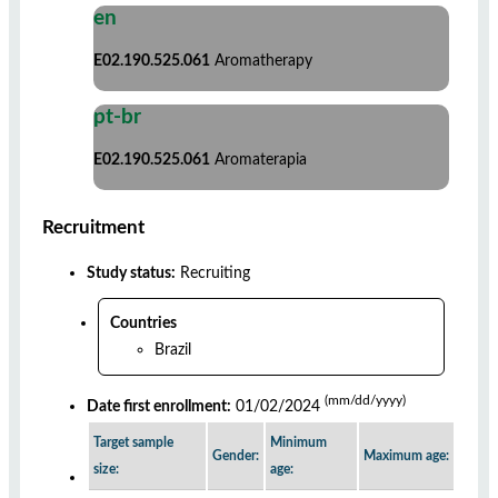
en
E02.190.525.061
Aromatherapy
pt-br
E02.190.525.061
Aromaterapia
Recruitment
Study status:
Recruiting
Countries
Brazil
(mm/dd/yyyy)
Date first enrollment:
01/02/2024
Target sample
Minimum
Gender:
Maximum age:
size:
age: