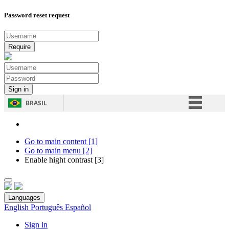
Password reset request
BRASIL
Simplifique!
Comunica BR
Go to main content [1]
Go to main menu [2]
Participe
Enable hight contrast [3]
Acesso à informação
Legislação
Languages
Canais
English
Português
Español
Sign in