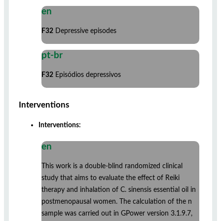
en
F32
Depressive episodes
pt-br
F32
Episódios depressivos
Interventions
Interventions:
en
This work is a double-blind randomized clinical
study that aims to evaluate the effect of Reiki
therapy and inhalation of C. sinensis essential oil in
postmenopausal women. The calculation of the n
sample was carried out in GPower version 3.1.9.7,