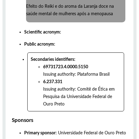
Efeito do Reiki e do aroma da Laranja doce na
saúde mental de mulheres após a menopausa
Scientific acronym:
Public acronym:
Secondaries identifiers:
69731723.4.0000.5150
Issuing authority:
Plataforma Brasil
6.237.331
Issuing authority:
Comitê de Ética em
Pesquisa da Universidade Federal de
Ouro Preto
Sponsors
Primary sponsor:
Universidade Federal de Ouro Preto