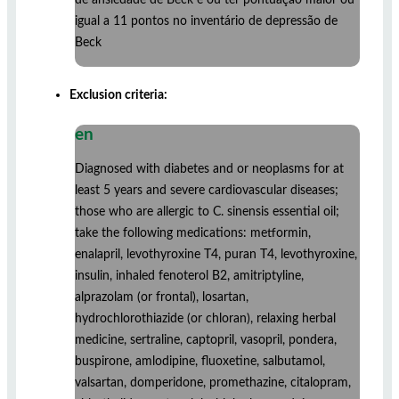
igual a 11 pontos no inventário de depressão de
Beck
Exclusion criteria:
en
Diagnosed with diabetes and or neoplasms for at
least 5 years and severe cardiovascular diseases;
those who are allergic to C. sinensis essential oil;
take the following medications: metformin,
enalapril, levothyroxine T4, puran T4, levothyroxine,
insulin, inhaled fenoterol B2, amitriptyline,
alprazolam (or frontal), losartan,
hydrochlorothiazide (or chloran), relaxing herbal
medicine, sertraline, captopril, vasopril, pondera,
buspirone, amlodipine, fluoxetine, salbutamol,
valsartan, domperidone, promethazine, citalopram,