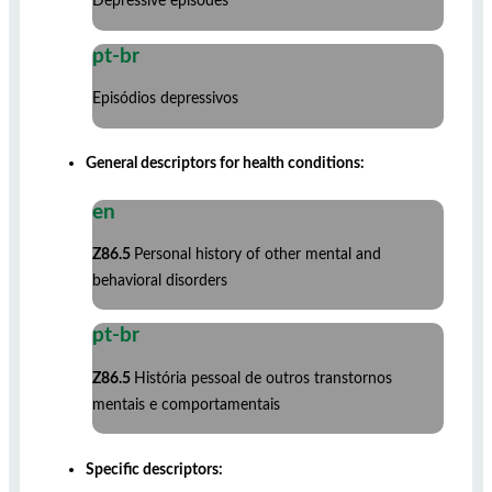
Depressive episodes
pt-br
Episódios depressivos
General descriptors for health conditions:
en
Z86.5
Personal history of other mental and
behavioral disorders
pt-br
Z86.5
História pessoal de outros transtornos
mentais e comportamentais
Specific descriptors: