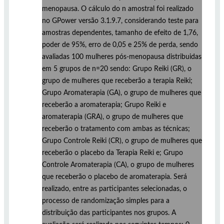
menopausa. O cálculo do n amostral foi realizado
no GPower versão 3.1.9.7, considerando teste para
amostras dependentes, tamanho de efeito de 1,76,
poder de 95%, erro de 0,05 e 25% de perda, sendo
avaliadas 100 mulheres pós-menopausa distribuidas
em 5 grupos de n=20 sendo: Grupo Reiki (GR), o
grupo de mulheres que receberão a terapia Reiki;
Grupo Aromaterapia (GA), o grupo de mulheres que
receberão a aromaterapia; Grupo Reiki e
aromaterapia (GRA), o grupo de mulheres que
receberão o tratamento com ambas as técnicas;
Grupo Controle Reiki (CR), o grupo de mulheres que
receberão o placebo da Terapia Reiki e; Grupo
Controle Aromaterapia (CA), o grupo de mulheres
que receberão o placebo de aromaterapia. Será
realizado, entre as participantes selecionadas, o
processo de randomização simples para a
distribuição das participantes nos grupos. A