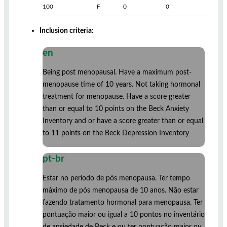
100
F
0
0
Inclusion criteria:
en
Being post menopausal. Have a maximum post-
menopause time of 10 years. Not taking hormonal
treatment for menopause. Have a score greater
than or equal to 10 points on the Beck Anxiety
Inventory and or have a score greater than or equal
to 11 points on the Beck Depression Inventory
pt-br
Estar no período de pós menopausa. Ter tempo
máximo de pós menopausa de 10 anos. Não estar
fazendo tratamento hormonal para menopausa. Ter
pontuação maior ou igual a 10 pontos no inventário
de ansiedade de Beck e ou ter pontuação maior ou