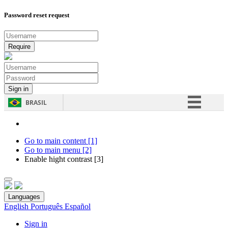
Password reset request
BRASIL
Simplifique!
Comunica BR
Go to main content [1]
Go to main menu [2]
Participe
Enable hight contrast [3]
Acesso à informação
Legislação
Languages
Canais
English
Português
Español
Sign in