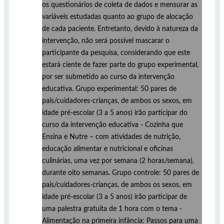
os questionários de coleta de dados e mensurar as
variáveis estudadas quanto ao grupo de alocação
de cada paciente. Entretanto, devido à natureza da
intervenção, não será possível mascarar o
participante da pesquisa, considerando que este
estará ciente de fazer parte do grupo experimental,
por ser submetido ao curso da intervenção
educativa. Grupo experimental: 50 pares de
pais/cuidadores-crianças, de ambos os sexos, em
idade pré-escolar (3 a 5 anos) irão participar do
curso da intervenção educativa - Cozinha que
Ensina e Nutre – com atividades de nutrição,
educação alimentar e nutricional e oficinas
culinárias, uma vez por semana (2 horas/semana),
durante oito semanas. Grupo controle: 50 pares de
pais/cuidadores-crianças, de ambos os sexos, em
idade pré-escolar (3 a 5 anos) irão participar de
uma palestra gratuita de 1 hora com o tema -
Alimentação na primeira infância: Passos para uma