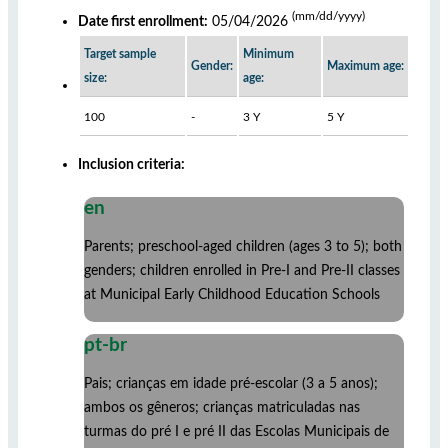
(mm/dd/yyyy)
Date first enrollment:
05/04/2026
Target sample
Minimum
Gender:
Maximum age:
size:
age:
100
-
3 Y
5 Y
Inclusion criteria:
en
Parents; preschool-aged children (ages 3 to 5); both
genders; children enrolled in Pre-I and Pre-II classes
at Municipal Early Childhood Education Schools
pt-br
Pais; crianças em idade pré-escolar (3 a 5 anos);
ambos os gêneros; crianças matriculadas nas
turmas do pré I e pré II das Escolas Municipais de