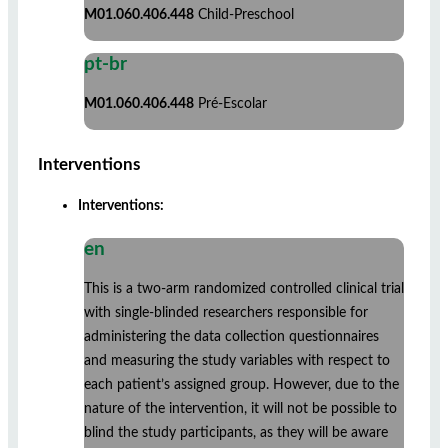
M01.060.406.448
Child-Preschool
pt-br
M01.060.406.448
Pré-Escolar
Interventions
Interventions:
en
This is a two-arm randomized controlled clinical trial
with single-blinded researchers responsible for
administering the data collection questionnaires
and measuring the study variables with respect to
each patient’s assigned group. However, due to the
nature of the intervention, it will not be possible to
blind the study participants, as they will be aware