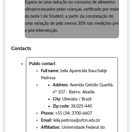
Espera-se uma redução no consumo de alimentos
ultraprocessados pelas crianças, verificado por meio
do teste t de Student, a partir da constatação de
uma variação de pelo menos 30% nas medições pré
e pós-intervenção.
Contacts
Public contact
Full name:
Leila Aparecida Kauchakje
Pedrosa
Address:
Avenida Getúlio Guaritá,
nº 107 - Bairro: Abadia
City:
Uberaba
/
Brazil
Zip code:
38.025-440
Phone:
+55 (34) 3700-6607
Email:
leila.pedrosa@uftm.edu.br
Affiliation:
Universidade Federal do