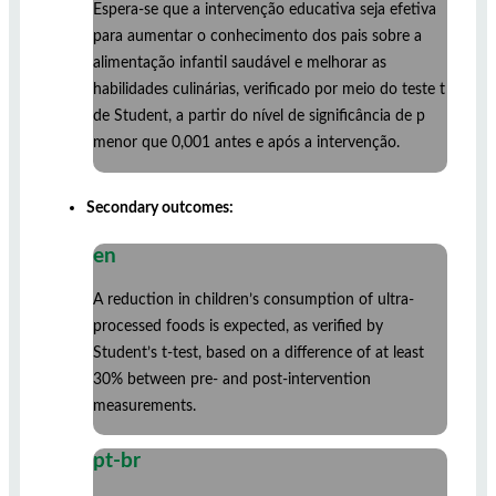
Espera-se que a intervenção educativa seja efetiva
para aumentar o conhecimento dos pais sobre a
alimentação infantil saudável e melhorar as
habilidades culinárias, verificado por meio do teste t
de Student, a partir do nível de significância de p
menor que 0,001 antes e após a intervenção.
Secondary outcomes:
en
A reduction in children’s consumption of ultra-
processed foods is expected, as verified by
Student’s t-test, based on a difference of at least
30% between pre- and post-intervention
measurements.
pt-br