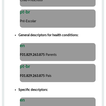
Child-Preschool
pt-br
Pré-Escolar
General descriptors for health conditions:
en
F01.829.263.875
Parents
pt-br
F01.829.263.875
Pais
Specific descriptors:
en