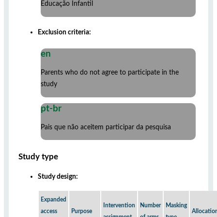
Educação Infantil
Exclusion criteria:
en
Parents who do not agree to participate in the
study
pt-br
Pais que não aceitem participar da pesquisa
Study type
Study design:
Expanded
Intervention
Number
Masking
access
Purpose
Allocatio
assignment
of arms
type