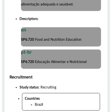
alimentação adequada e saudável.
Descriptors:
en
SP6.720
Food and Nutrition Education
pt-br
SP6.720
Educação Alimentar e Nutricional
Recruitment
Study status:
Recruiting
Countries
Brazil