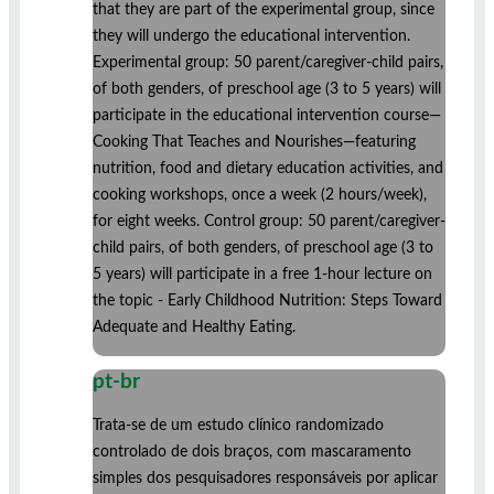
that they are part of the experimental group, since
they will undergo the educational intervention.
Experimental group: 50 parent/caregiver-child pairs,
of both genders, of preschool age (3 to 5 years) will
participate in the educational intervention course—
Cooking That Teaches and Nourishes—featuring
nutrition, food and dietary education activities, and
cooking workshops, once a week (2 hours/week),
for eight weeks. Control group: 50 parent/caregiver-
child pairs, of both genders, of preschool age (3 to
5 years) will participate in a free 1-hour lecture on
the topic - Early Childhood Nutrition: Steps Toward
Adequate and Healthy Eating.
pt-br
Trata-se de um estudo clínico randomizado
controlado de dois braços, com mascaramento
simples dos pesquisadores responsáveis por aplicar