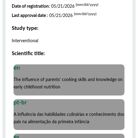
(mm/dd/yyyy)
Date of registration:
05/21/2026
(mm/dd/yyyy)
Last approval date :
05/21/2026
Study type:
Interventional
Scientific title:
en
The influence of parents’ cooking skills and knowledge on
early childhood nutrition
pt-br
A influência das habilidades culinárias e conhecimento dos
pais na alimentação da primeira infância
es