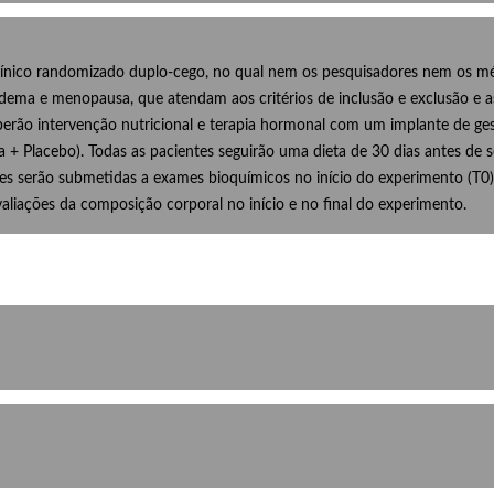
 clínico randomizado duplo-cego, no qual nem os pesquisadores nem os 
pedema e menopausa, que atendam aos critérios de inclusão e exclusão e a
eberão intervenção nutricional e terapia hormonal com um implante de ge
a + Placebo). Todas as pacientes seguirão uma dieta de 30 dias antes de
s serão submetidas a exames bioquímicos no início do experimento (T0),
avaliações da composição corporal no início e no final do experimento.