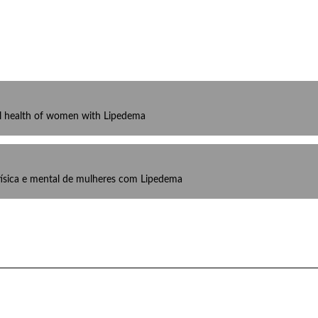
l health of women with Lipedema
ísica e mental de mulheres com Lipedema