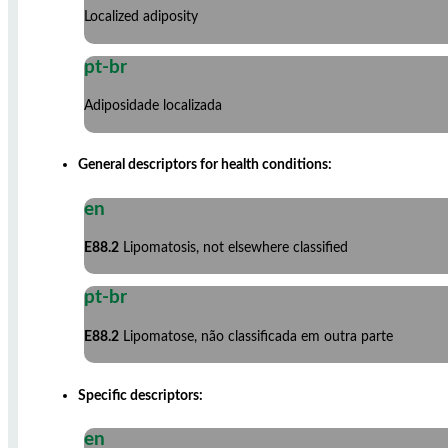
Localized adiposity
pt-br
Adiposidade localizada
General descriptors for health conditions:
en
E88.2
Lipomatosis, not elsewhere classified
pt-br
E88.2
Lipomatose, não classificada em outra parte
Specific descriptors:
en