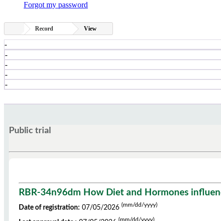
Forgot my password
Record
View
-
-
-
-
-
Public trial
RBR-34n96dm How Diet and Hormones influence
(mm/dd/yyyy)
Date of registration:
07/05/2026
(mm/dd/yyyy)