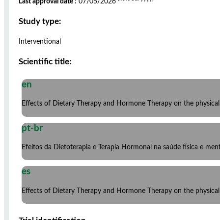
Last approval date :
07/05/2026
Study type:
Interventional
Scientific title:
en
Effects of Dietary Therapy and Hormone Therapy on the physica
pt-br
Efeitos da Dietoterapia e Terapia Hormonal na saúde física e me
es
Effects of Dietary Therapy and Hormone Therapy on the physica