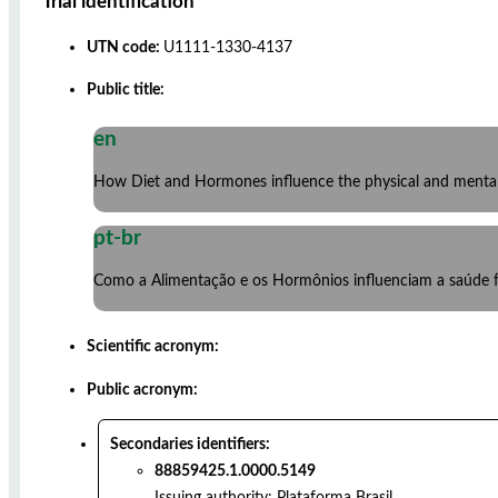
Trial identification
UTN code:
U1111-1330-4137
Public title:
en
How Diet and Hormones influence the physical and menta
pt-br
Como a Alimentação e os Hormônios influenciam a saúde f
Scientific acronym:
Public acronym:
Secondaries identifiers:
88859425.1.0000.5149
Issuing authority:
Plataforma Brasil