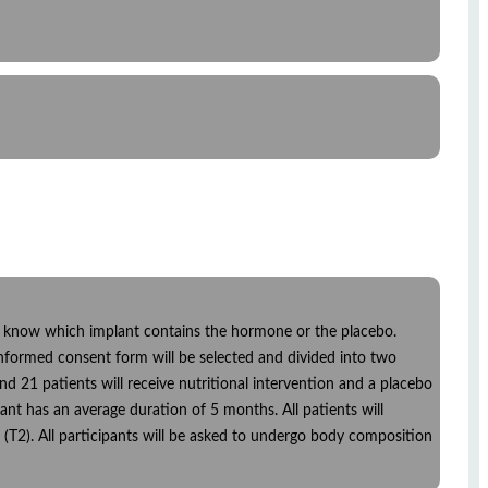
ians know which implant contains the hormone or the placebo.
informed consent form will be selected and divided into two
d 21 patients will receive nutritional intervention and a placebo
ant has an average duration of 5 months. All patients will
 (T2). All participants will be asked to undergo body composition