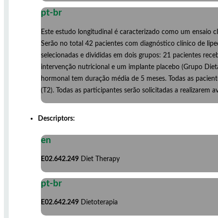
pt-br
Este estudo longitudinal é caracterizado como um ensaio
Serão no total 42 pacientes com diagnóstico clínico de li
selecionadas e divididas em dois grupos: 21 pacientes rec
intervenção nutricional e um implante placebo (Grupo Diet
hormonal tem duração média de 5 meses. Todas as paciente
(T2). Todas as participantes serão solicitadas a realizarem 
Descriptors:
en
E02.642.249
Diet Therapy
pt-br
E02.642.249
Dietoterapia