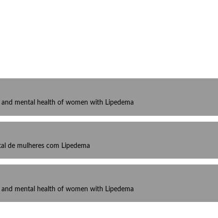
l and mental health of women with Lipedema
ntal de mulheres com Lipedema
l and mental health of women with Lipedema