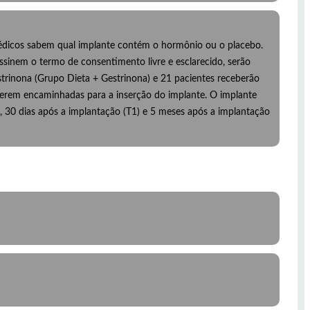
médicos sabem qual implante contém o hormônio ou o placebo.
ssinem o termo de consentimento livre e esclarecido, serão
strinona (Grupo Dieta + Gestrinona) e 21 pacientes receberão
 serem encaminhadas para a inserção do implante. O implante
 30 dias após a implantação (T1) e 5 meses após a implantação