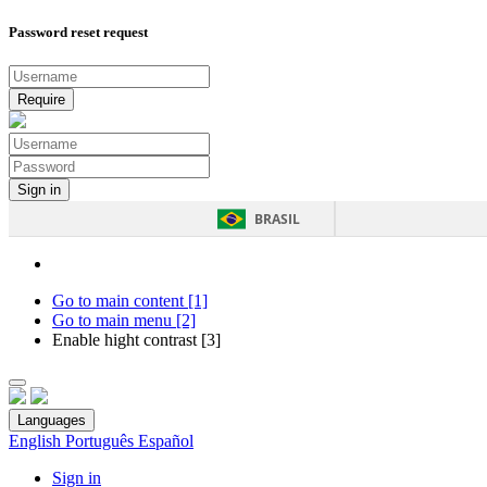
Password reset request
BRASIL
Go to main content [1]
Go to main menu [2]
Enable hight contrast [3]
Languages
English
Português
Español
Sign in