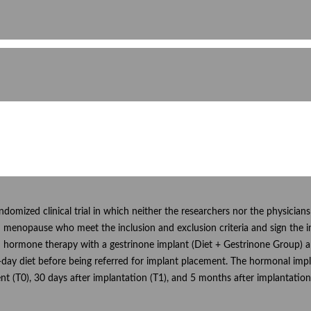
randomized clinical trial in which neither the researchers nor the physic
nd menopause who meet the inclusion and exclusion criteria and sign the 
nd hormone therapy with a gestrinone implant (Diet + Gestrinone Group) an
0-day diet before being referred for implant placement. The hormonal impl
t (T0), 30 days after implantation (T1), and 5 months after implantation