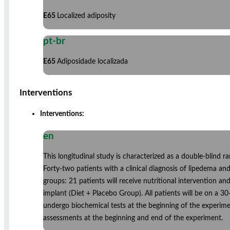
E65
Localized adiposity
pt-br
E65
Adiposidade localizada
Interventions
Interventions:
en
This longitudinal study is characterized as a double-blind 
Forty-two patients with a clinical diagnosis of lipedema a
groups: 21 patients will receive nutritional intervention a
implant (Diet + Placebo Group). All patients will be on a 3
undergo biochemical tests at the beginning of the experimen
assessments at the beginning and end of the experiment.