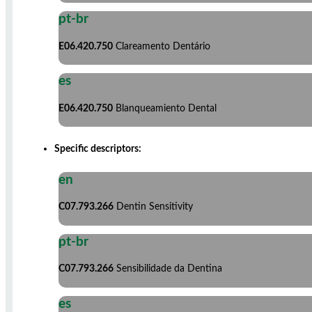
pt-br
E06.420.750
Clareamento Dentário
es
E06.420.750
Blanqueamiento Dental
Specific descriptors:
en
C07.793.266
Dentin Sensitivity
pt-br
C07.793.266
Sensibilidade da Dentina
es