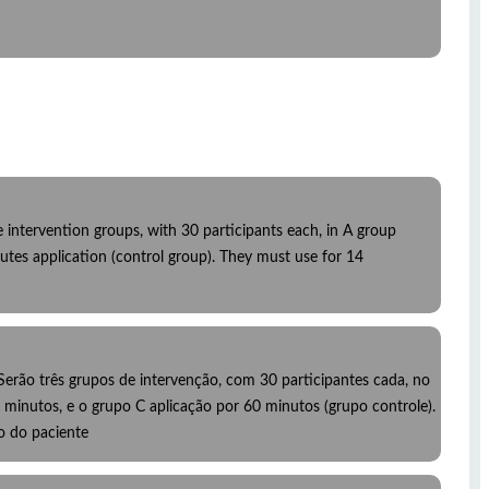
e intervention groups, with 30 participants each, in A group
utes application (control group). They must use for 14
 Serão três grupos de intervenção, com 30 participantes cada, no
minutos, e o grupo C aplicação por 60 minutos (grupo controle).
ão do paciente