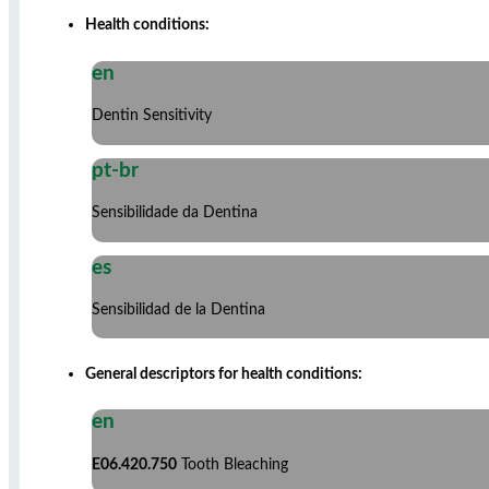
Health conditions:
en
Dentin Sensitivity
pt-br
Sensibilidade da Dentina
es
Sensibilidad de la Dentina
General descriptors for health conditions:
en
E06.420.750
Tooth Bleaching