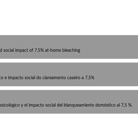
and social impact of 7.5% at-home bleaching
co e impacto social do clareamento caseiro a 7,5%
 psicológico y el impacto social del blanqueamiento doméstico al 7,5 %.