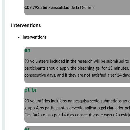
C07.793.266
Sensibilidad de la Dentina
Interventions
Interventions:
en
90 volunteers included in the research will be submitted to
participants should apply the bleaching gel for 15 minutes
consecutive days, and if they are not satisfied after 14 day
pt-br
90 voluntários incluídos na pesquisa serão submetidos ao c
grupo A os participantes deverão aplicar o gel clareador 
Eles farão o uso por 14 dias consecutivos, e caso não estej
es