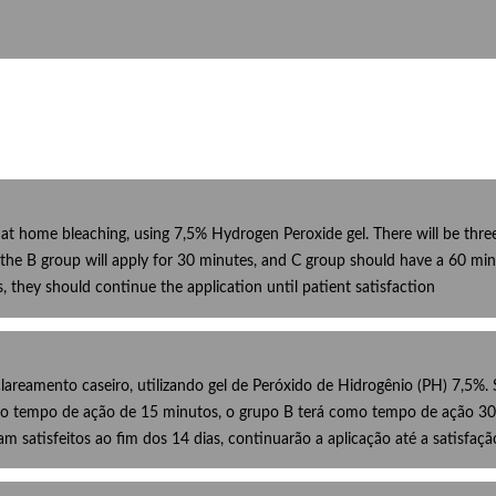
 at home bleaching, using 7,5% Hydrogen Peroxide gel. There will be thre
, the B group will apply for 30 minutes, and C group should have a 60 min
s, they should continue the application until patient satisfaction
lareamento caseiro, utilizando gel de Peróxido de Hidrogênio (PH) 7,5%.
pelo tempo de ação de 15 minutos, o grupo B terá como tempo de ação 30 
am satisfeitos ao fim dos 14 dias, continuarão a aplicação até a satisfaç