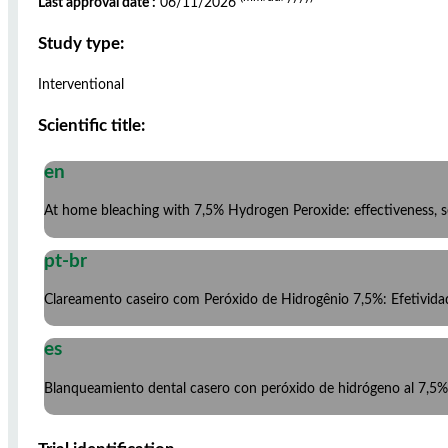
Last approval date :
06/11/2026
Study type:
Interventional
Scientific title:
en
At home bleaching with 7,5% Hydrogen Peroxide: effectiveness, sen
pt-br
Clareamento caseiro com Peróxido de Hidrogênio 7,5%: Efetividade
es
Blanqueamiento dental casero con peróxido de hidrógeno al 7,5%: 