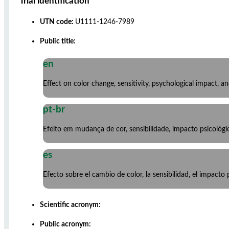
Trial identification
UTN code:
U1111-1246-7989
Public title:
en
Effect on color change, sensitivity, psychological impact, 
pt-br
Efeito em mudança de cor, sensibilidade, impacto psicológi
es
Efecto sobre el cambio de color, la sensibilidad, el impacto
Scientific acronym:
Public acronym: