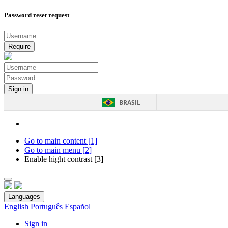
Password reset request
BRASIL
Go to main content [1]
Go to main menu [2]
Enable hight contrast [3]
Languages
English
Português
Español
Sign in