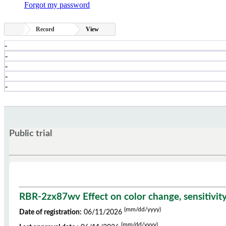
Forgot my password
Record
View
-
-
-
-
-
Public trial
RBR-2zx87wv Effect on color change, sensitivity
(mm/dd/yyyy)
Date of registration:
06/11/2026
(mm/dd/yyyy)