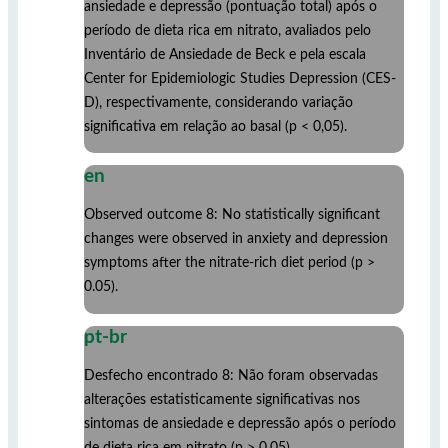
ansiedade e depressão (pontuação total) após o
período de dieta rica em nitrato, avaliados pelo
Inventário de Ansiedade de Beck e pela escala
Center for Epidemiologic Studies Depression (CES-
D), respectivamente, considerando variação
significativa em relação ao basal (p < 0,05).
en
Observed outcome 8: No statistically significant
changes were observed in anxiety and depression
symptoms after the nitrate-rich diet period (p >
0.05).
pt-br
Desfecho encontrado 8: Não foram observadas
alterações estatisticamente significativas nos
sintomas de ansiedade e depressão após o período
de dieta rica em nitrato (p > 0,05).