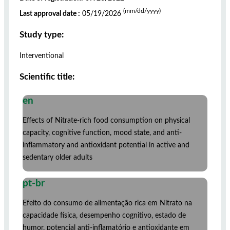
(mm/dd/yyyy)
Last approval date :
05/19/2026
Study type:
Interventional
Scientific title:
en
Effects of Nitrate-rich food consumption on physical
capacity, cognitive function, mood state, and anti-
inflammatory and antioxidant potential in active and
sedentary older adults
pt-br
Efeito do consumo de alimentação rica em Nitrato na
capacidade física, desempenho cognitivo, estado de
humor, potencial anti-inflamatório e antioxidante em