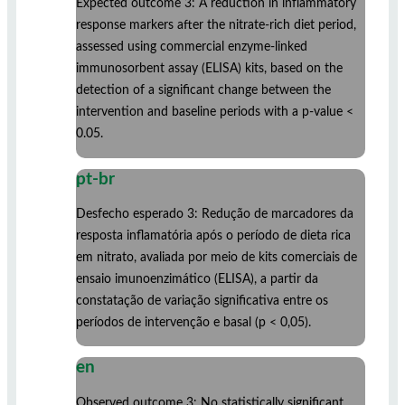
Expected outcome 3: A reduction in inflammatory
response markers after the nitrate-rich diet period,
assessed using commercial enzyme-linked
immunosorbent assay (ELISA) kits, based on the
detection of a significant change between the
intervention and baseline periods with a p-value <
0.05.
pt-br
Desfecho esperado 3: Redução de marcadores da
resposta inflamatória após o período de dieta rica
em nitrato, avaliada por meio de kits comerciais de
ensaio imunoenzimático (ELISA), a partir da
constatação de variação significativa entre os
períodos de intervenção e basal (p < 0,05).
en
Observed outcome 3: No statistically significant