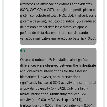
alterações na atividade de enzimas antioxidantes
(SOD, CAT, GPx e GST), redução do perfil lipídico e
glicêmico (colesterol total, HDL, LDL, triglicerídeos e
glicemia de jejum), redução do índice TyG e redução
da pressão arterial sistólica e diastólica após o
período de dieta rica em nitrato, considerando
variação significativa em relação ao basal (p < 0,05).
en
Observed outcome 9: No statistically significant
differences were observed between the high-nitrate
and low-nitrate interventions for the assessed
biomarkers. However, both interventions
significantly increased SOD activity and serum total
antioxidant capacity (p < 0.02). Only the high-
nitrate intervention significantly reduced GST
activity (p = 0.03), MDA levels (p = 0.011),
triglycerides (p = 0.025), the TyG index (p = 0.004),