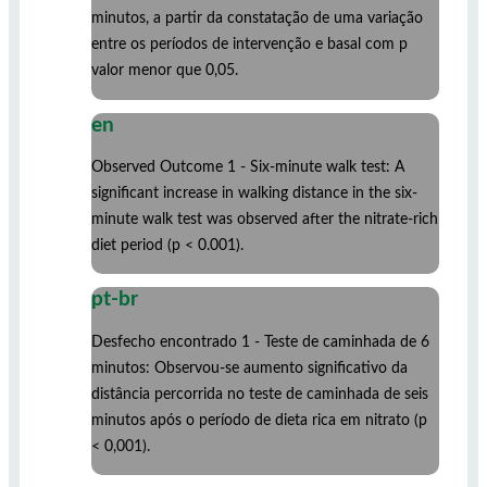
minutos, a partir da constatação de uma variação
entre os períodos de intervenção e basal com p
valor menor que 0,05.
en
Observed Outcome 1 - Six-minute walk test: A
significant increase in walking distance in the six-
minute walk test was observed after the nitrate-rich
diet period (p < 0.001).
pt-br
Desfecho encontrado 1 - Teste de caminhada de 6
minutos: Observou-se aumento significativo da
distância percorrida no teste de caminhada de seis
minutos após o período de dieta rica em nitrato (p
< 0,001).