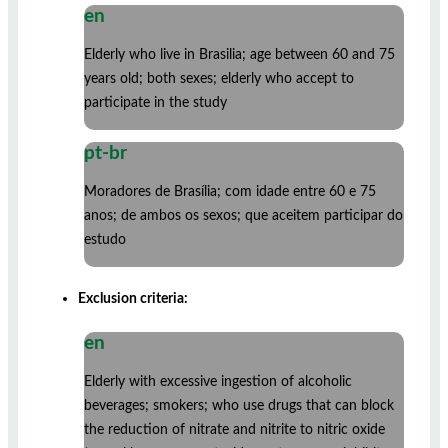
en
Elderly who live in Brasilia; age between 60 and 75
years old; both sexes; elderly who accept to
participate in the study
pt-br
Moradores de Brasília; com idade entre 60 e 75
anos; de ambos os sexos; que aceitem participar do
estudo
Exclusion criteria:
en
Elderly with excessive ingestion of alcoholic
beverages; smokers; who use drugs that can block
the reduction of nitrate and nitrite to nitric oxide