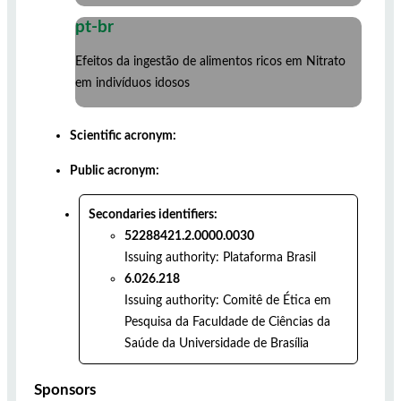
pt-br
Efeitos da ingestão de alimentos ricos em Nitrato
em indivíduos idosos
Scientific acronym:
Public acronym:
Secondaries identifiers:
52288421.2.0000.0030
Issuing authority:
Plataforma Brasil
6.026.218
Issuing authority:
Comitê de Ética em
Pesquisa da Faculdade de Ciências da
Saúde da Universidade de Brasília
Sponsors