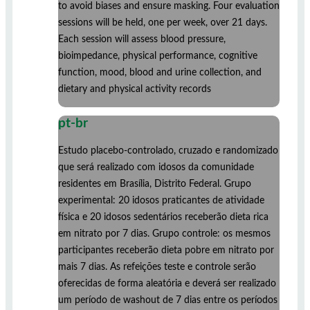
to avoid biases and ensure masking. Four evaluation
sessions will be held, one per week, over 21 days.
Each session will assess blood pressure,
bioimpedance, physical performance, cognitive
function, mood, blood and urine collection, and
dietary and physical activity records
pt-br
Estudo placebo-controlado, cruzado e randomizado
que será realizado com idosos da comunidade
residentes em Brasília, Distrito Federal. Grupo
experimental: 20 idosos praticantes de atividade
física e 20 idosos sedentários receberão dieta rica
em nitrato por 7 dias. Grupo controle: os mesmos
participantes receberão dieta pobre em nitrato por
mais 7 dias. As refeições teste e controle serão
oferecidas de forma aleatória e deverá ser realizado
um período de washout de 7 dias entre os períodos