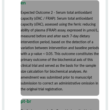
en
Expected Outcome 2 - Serum total antioxidant
capacity (sTAC / FRAP): Serum total antioxidant
capacity (sTAC), assessed using the ferric reducing
ability of plasma (FRAP) assay, expressed in µmol/L,
measured before and after each 7-day dietary
intervention period, based on the detection of a
variation between intervention and baseline periods
with a p-value < 0.05. This outcome constitutes the
primary outcome of the biochemical axis of this
clinical trial and served as the basis for the sample
size calculation for biochemical analyses. An
amendment was submitted prior to manuscript
submission to correct an administrative omission in
the original trial registration.
pt-br