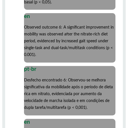
basal (p < 0,05).
en
Observed outcome 6: A significant improvement in
mobility was observed after the nitrate-rich diet
period, evidenced by increased gait speed under
single-task and dual-task/multitask conditions (p <
0.001).
pt-br
Desfecho encontrado 6: Observou-se melhora
significativa da mobilidade após o período de dieta
rica em nitrato, evidenciada por aumento da
velocidade de marcha isolada e em condições de
dupla tarefa/multitarefa (p < 0,001).
en