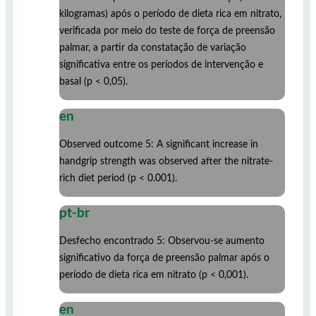
kilogramas) após o período de dieta rica em nitrato,
verificada por meio do teste de força de preensão
palmar, a partir da constatação de variação
significativa entre os períodos de intervenção e
basal (p < 0,05).
en
Observed outcome 5: A significant increase in
handgrip strength was observed after the nitrate-
rich diet period (p < 0.001).
pt-br
Desfecho encontrado 5: Observou-se aumento
significativo da força de preensão palmar após o
período de dieta rica em nitrato (p < 0,001).
en