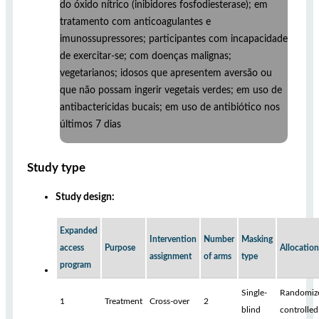
do óxido nítrico (inibidores fosfodiesterase); em
tratamento com anticoagulantes e
imunossupressores; participantes com incapacidade
de exercitar-se; com doenças malignas;
vegetarianos; idosos que apresentem aversão ou
que não possam ingerir vegetais verdes; em uso de
antibactericidas bucais; em uso de antibiótico nos
últimos 7 dias
Study type
Study design:
Expanded
Intervention
Number
Masking
access
Purpose
Allocation
assignment
of arms
type
program
Single-
Randomiz
1
Treatment
Cross-over
2
blind
controlled