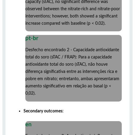
capacity (sTAC), no significant difference was
observed between the nitrate-rich and nitrate-poor
interventions; however, both showed a significant
increase compared with baseline (p < 0.02).
pt-br
Desfecho encontrado 2 - Capacidade antioxidante
total do soro (sTAC / FRAP): Para a capacidade
antioxidante total do soro (sTAC), não houve
diferença significativa entre as intervenções rica e
pobre em nitrato; entretanto, ambas apresentaram
aumento significativo em relação ao basal (p <
0,02).
Secondary outcomes:
en