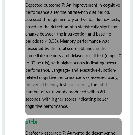
Expected outcome 7: An improvement in cognitive
performance after the nitrate-rich diet period,
assessed through memory and verbal fluency tests,
based on the detection of a statistically significant
change between the intervention and baseline
periods (p < 0.05). Memory performance was
measured by the total score obtained in the
immediate memory and delayed recall test (range: 0
to 30 points), with higher scores indicating better
performance. Language- and executive-function-
related cognitive performance was assessed using
the verbal fluency test, considering the total
number of valid words produced within 60
seconds, with higher scores indicating better
cognitive performance.
pt-br
Desfecho esperado 7: Aumento do desempenho