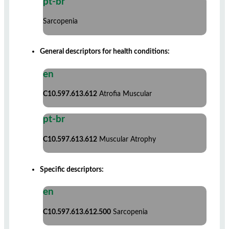
pt-br
Sarcopenia
General descriptors for health conditions:
en
C10.597.613.612
Atrofia Muscular
pt-br
C10.597.613.612
Muscular Atrophy
Specific descriptors:
en
C10.597.613.612.500
Sarcopenia