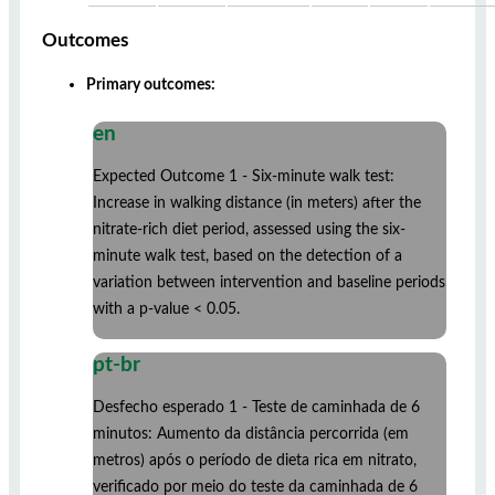
Outcomes
Primary outcomes:
en
Expected Outcome 1 - Six-minute walk test:
Increase in walking distance (in meters) after the
nitrate-rich diet period, assessed using the six-
minute walk test, based on the detection of a
variation between intervention and baseline periods
with a p-value < 0.05.
pt-br
Desfecho esperado 1 - Teste de caminhada de 6
minutos: Aumento da distância percorrida (em
metros) após o período de dieta rica em nitrato,
verificado por meio do teste da caminhada de 6