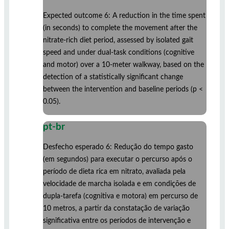
Expected outcome 6: A reduction in the time spent
(in seconds) to complete the movement after the
nitrate-rich diet period, assessed by isolated gait
speed and under dual-task conditions (cognitive
and motor) over a 10-meter walkway, based on the
detection of a statistically significant change
between the intervention and baseline periods (p <
0.05).
pt-br
Desfecho esperado 6: Redução do tempo gasto
(em segundos) para executar o percurso após o
período de dieta rica em nitrato, avaliada pela
velocidade de marcha isolada e em condições de
dupla-tarefa (cognitiva e motora) em percurso de
10 metros, a partir da constatação de variação
significativa entre os períodos de intervenção e