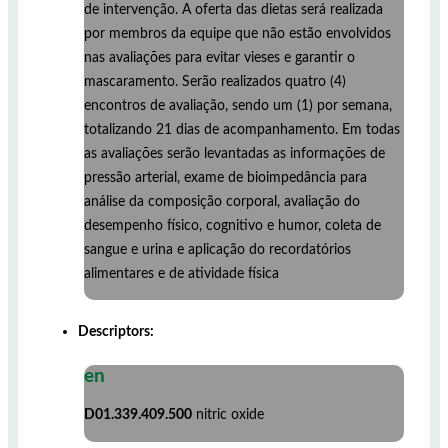
de intervenção. A oferta das dietas será realizada
por membros da equipe que não estão envolvidos
nas avaliações para evitar vieses e garantir o
mascaramento. Serão realizados quatro (4)
encontros de avaliação, sendo um (1) por semana,
totalizando 21 dias de acompanhamento. Em todas
as avaliações serão levantadas as informações de
pressão arterial, exame de bioimpedância para
análise da composição corporal, avaliação do
desempenho físico, cognitivo e humor, coleta de
sangue e urina e aplicação do recordatórios
alimentares e de atividade física
Descriptors:
en
D01.339.409.500
nitric oxide