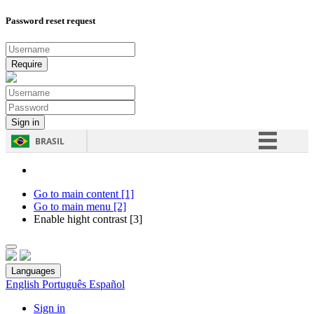
Password reset request
BRASIL
Simplifique!
Comunica BR
Go to main content [1]
Go to main menu [2]
Participe
Enable hight contrast [3]
Acesso à informação
Legislação
Languages
Canais
English
Português
Español
Sign in