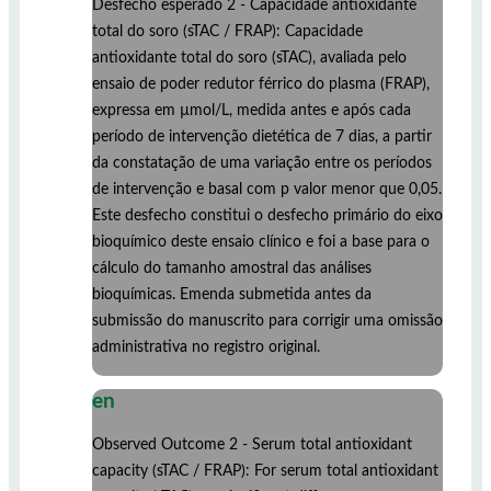
Desfecho esperado 2 - Capacidade antioxidante
total do soro (sTAC / FRAP): Capacidade
antioxidante total do soro (sTAC), avaliada pelo
ensaio de poder redutor férrico do plasma (FRAP),
expressa em µmol/L, medida antes e após cada
período de intervenção dietética de 7 dias, a partir
da constatação de uma variação entre os períodos
de intervenção e basal com p valor menor que 0,05.
Este desfecho constitui o desfecho primário do eixo
bioquímico deste ensaio clínico e foi a base para o
cálculo do tamanho amostral das análises
bioquímicas. Emenda submetida antes da
submissão do manuscrito para corrigir uma omissão
administrativa no registro original.
en
Observed Outcome 2 - Serum total antioxidant
capacity (sTAC / FRAP): For serum total antioxidant