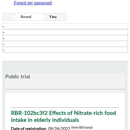
Forgot my password
Record
View
-
-
-
-
-
Public trial
RBR-102bc3f2 Effects of Nitrate-rich food
intake in elderly individuals
(mm/dd/yyyy)
Date of registration:
09/26/2022