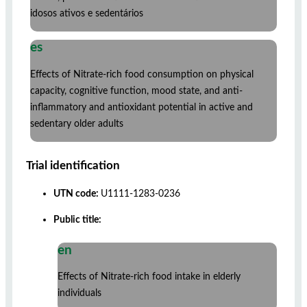
idosos ativos e sedentários
es
Effects of Nitrate-rich food consumption on physical
capacity, cognitive function, mood state, and anti-
inflammatory and antioxidant potential in active and
sedentary older adults
Trial identification
UTN code:
U1111-1283-0236
Public title:
en
Effects of Nitrate-rich food intake in elderly
individuals