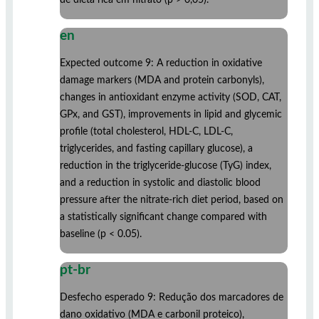
en
Expected outcome 9: A reduction in oxidative
damage markers (MDA and protein carbonyls),
changes in antioxidant enzyme activity (SOD, CAT,
GPx, and GST), improvements in lipid and glycemic
profile (total cholesterol, HDL-C, LDL-C,
triglycerides, and fasting capillary glucose), a
reduction in the triglyceride-glucose (TyG) index,
and a reduction in systolic and diastolic blood
pressure after the nitrate-rich diet period, based on
a statistically significant change compared with
baseline (p < 0.05).
pt-br
Desfecho esperado 9: Redução dos marcadores de
dano oxidativo (MDA e carbonil proteico),