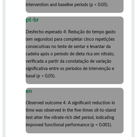
intervention and baseline periods (p < 0.05).
pt-br
Desfecho esperado 4: Redução do tempo gasto
(em segundos) para completar cinco repetições
consecutivas no teste de sentar e levantar da
cadeira após o período de dieta rica em nitrato,
verificada a partir da constatação de variação
significativa entre os períodos de intervenção e
basal (p < 0,05).
en
Observed outcome 4: A significant reduction in
time was observed in the five-times sit-to-stand
test after the nitrate-rich diet period, indicating
improved functional performance (p < 0.001).