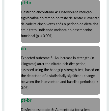
pt-br
Desfecho encontrado 4: Observou-se redução
significativa do tempo no teste de sentar e levantar
da cadeira cinco vezes após o período de dieta rica
em nitrato, indicando melhora do desempenho
funcional (p < 0,001).
en
Expected outcome 5: An increase in strength (in
kilograms) after the nitrate-rich diet period,
assessed using the handgrip strength test, based on
the detection of a statistically significant change
between the intervention and baseline periods (p <
0.05).
pt-br
Desfecho esperado 5: Aumento da força (em