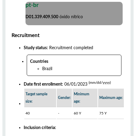
pt-br
D01.339.409.500
óxido nítrico
Recruitment
Study status:
Recruitment completed
Countries
Brazil
(mm/dd/yyyy)
Date first enrollment:
06/01/2023
Target sample
Minimum
Gender:
Maximum age:
size:
age:
40
-
60 Y
75 Y
Inclusion criteria: