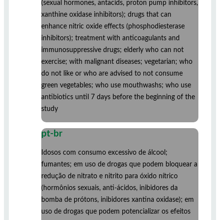
(sexual hormones, antacids, proton pump inhibitors,
xanthine oxidase inhibitors); drugs that can
enhance nitric oxide effects (phosphodiesterase
inhibitors); treatment with anticoagulants and
immunosuppressive drugs; elderly who can not
exercise; with malignant diseases; vegetarian; who
do not like or who are advised to not consume
green vegetables; who use mouthwashs; who use
antibiotics until 7 days before the beginning of the
study
pt-br
Idosos com consumo excessivo de álcool;
fumantes; em uso de drogas que podem bloquear a
redução de nitrato e nitrito para óxido nítrico
(hormônios sexuais, anti-ácidos, inibidores da
bomba de prótons, inibidores xantina oxidase); em
uso de drogas que podem potencializar os efeitos