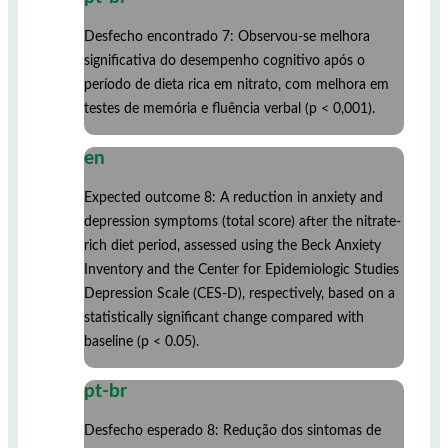
Desfecho encontrado 7: Observou-se melhora
significativa do desempenho cognitivo após o
período de dieta rica em nitrato, com melhora em
testes de memória e fluência verbal (p < 0,001).
en
Expected outcome 8: A reduction in anxiety and
depression symptoms (total score) after the nitrate-
rich diet period, assessed using the Beck Anxiety
Inventory and the Center for Epidemiologic Studies
Depression Scale (CES-D), respectively, based on a
statistically significant change compared with
baseline (p < 0.05).
pt-br
Desfecho esperado 8: Redução dos sintomas de