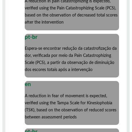
A reduction in pain catastrophizing is expected,
verified using the Pain Catastrophizing Scale (PCS),
based on the observation of decreased total scores
after the intervention
pt-br
Espera-se encontrar redução da catastrofização da
dor, verificada por meio da Pain Catastrophizing
Scale (PCS), a partir da observação de diminuição
dos escores totais após a intervenção
en
A reduction in fear of movement is expected,
verified using the Tampa Scale for Kinesiophobia
(TSK), based on the observation of reduced scores
between assessment periods
pt-br