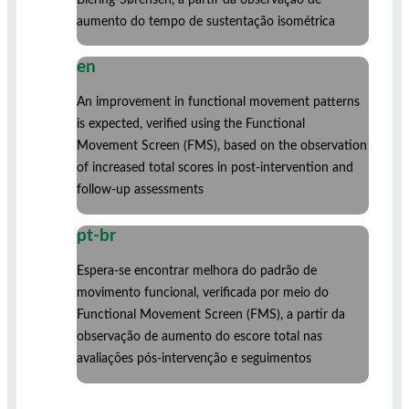
aumento do tempo de sustentação isométrica
en
An improvement in functional movement patterns
is expected, verified using the Functional
Movement Screen (FMS), based on the observation
of increased total scores in post-intervention and
follow-up assessments
pt-br
Espera-se encontrar melhora do padrão de
movimento funcional, verificada por meio do
Functional Movement Screen (FMS), a partir da
observação de aumento do escore total nas
avaliações pós-intervenção e seguimentos