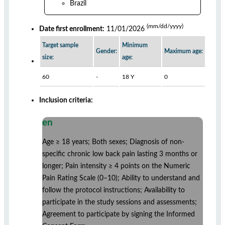
Brazil
(mm/dd/yyyy)
Date first enrollment:
11/01/2026
Target sample
Minimum
Gender:
Maximum age:
size:
age:
60
-
18 Y
0
Inclusion criteria:
en
Age ≥ 18 years; Both sexes; Diagnosis of non-
specific chronic low back pain lasting 3 months or
longer; Pain intensity ≥ 4 points on the Numeric
Pain Rating Scale (0–10); Ability to understand and
follow the protocol instructions; Availability to
participate in the study sessions and assessments;
Agreement to participate by signing the Informed