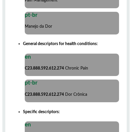
Pain Management
pt-br
Manejo da Dor
General descriptors for health conditions:
en
C23.888.592.612.274
Chronic Pain
pt-br
C23.888.592.612.274
Dor Crônica
Specific descriptors:
en