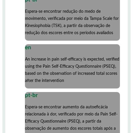
Espera-se encontrar redução do medo de
movimento, verificada por meio da Tampa Scale for
Kinesiophobia (TSK), a partir da observação de
redução dos escores entre os períodos avaliados
en
An increase in pain self-efficacy is expected, verified
using the Pain Self-Efficacy Questionnaire (PSEQ),
based on the observation of increased total scores
after the intervention
pt-br
Espera-se encontrar aumento da autoeficácia
relacionada à dor, verificado por meio da Pain Self-
Efficacy Questionnaire (PSEQ), a partir da
observação de aumento dos escores totais após a