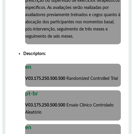
prescrição ou supervisão de exercícios terapêuticos
específicos. As avaliações serão realizadas por
avaliadores previamente treinados e cegos quanto à
alocação dos participantes nos momentos basal,
pós-intervenção, seguimento de três meses e
seguimento de seis meses.
Descriptors:
en
V03.175.250.500.500
Randomized Controlled Trial
pt-br
V03.175.250.500.500
Ensaio Clínico Controlado
Aleatório
en