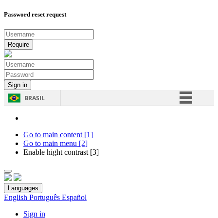
Password reset request
BRASIL
Simplifique!
Comunica BR
Go to main content [1]
Go to main menu [2]
Participe
Enable hight contrast [3]
Acesso à informação
Legislação
Languages
Canais
English
Português
Español
Sign in