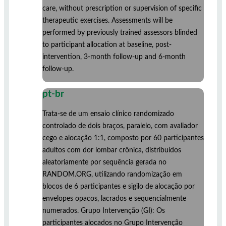
care, without prescription or supervision of specific
therapeutic exercises. Assessments will be
performed by previously trained assessors blinded
to participant allocation at baseline, post-
intervention, 3-month follow-up and 6-month
follow-up.
pt-br
Trata-se de um ensaio clínico randomizado
controlado de dois braços, paralelo, com avaliador
cego e alocação 1:1, composto por 60 participantes
adultos com dor lombar crônica, distribuídos
aleatoriamente por sequência gerada no
RANDOM.ORG, utilizando randomização em
blocos de 6 participantes e sigilo de alocação por
envelopes opacos, lacrados e sequencialmente
numerados. Grupo Intervenção (GI): Os
participantes alocados no Grupo Intervenção