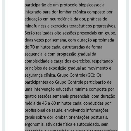
participarão de um protocolo biopsicossocial
integrado para dor lombar crônica composto por
educação em neurociência da dor, práticas de
mindfulness e exercícios terapêuticos progressivos.
Serão realizadas oito sessões presenciais em grupo,
duas vezes por semana, com duração aproximada
de 70 minutos cada, estruturadas de forma
sequencial e com progressão gradual da
complexidade e carga dos exercícios, respeitando
princípios de exposição gradual ao movimento e
segurança clínica. Grupo Controle (GC): Os
participantes do Grupo Controle participarão de
uma intervenção educativa mínima composta por
quatro sessões semanais presenciais, com duração
média de 45 a 60 minutos cada, conduzidas por
profissional de saúde, envolvendo informações
gerais sobre dor lombar, orientações posturais,
ergonomia, atividade física e autocuidado, sem