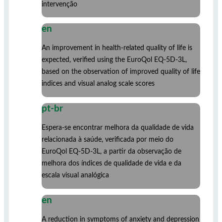
intervenção
en
An improvement in health-related quality of life is
expected, verified using the EuroQol EQ-5D-3L,
based on the observation of improved quality of life
indices and visual analog scale scores
pt-br
Espera-se encontrar melhora da qualidade de vida
relacionada à saúde, verificada por meio do
EuroQol EQ-5D-3L, a partir da observação de
melhora dos índices de qualidade de vida e da
escala visual analógica
en
A reduction in symptoms of anxiety and depression