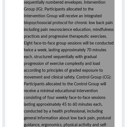
sequentially numbered envelopes. Intervention
Group (IG): Participants allocated to the
Intervention Group will receive an integrated
biopsychosocial protocol for chronic low back pain
including pain neuroscience education, mindfulness
practices and progressive therapeutic exercises.
Eight face-to-face group sessions will be conducted
twice a week, lasting approximately 70 minutes
each, structured sequentially with gradual
progression of exercise complexity and load
according to principles of graded exposure to
movement and clinical safety. Control Group (CG):
Participants allocated to the Control Group will
receive a minimal educational intervention
consisting of four weekly face-to-face sessions
lasting approximately 45 to 60 minutes each,
conducted by a health professional, including
general information about low back pain, postural
guidance, ergonomics, physical activity and self-