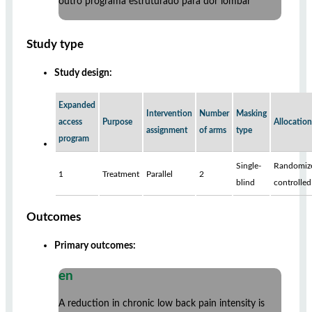
outro programa estruturado para dor lombar
Study type
Study design:
Expanded
Intervention
Number
Masking
access
Purpose
Allocation
assignment
of arms
type
program
Single-
Randomiz
1
Treatment
Parallel
2
blind
controlled
Outcomes
Primary outcomes:
en
A reduction in chronic low back pain intensity is