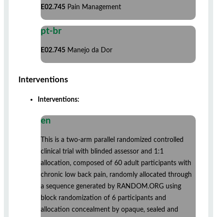
E02.745
Pain Management
pt-br
E02.745
Manejo da Dor
Interventions
Interventions:
en
This is a two-arm parallel randomized controlled
clinical trial with blinded assessor and 1:1
allocation, composed of 60 adult participants with
chronic low back pain, randomly allocated through
a sequence generated by RANDOM.ORG using
block randomization of 6 participants and
allocation concealment by opaque, sealed and