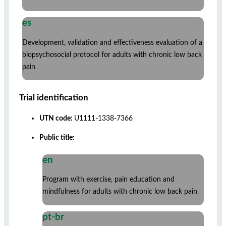
es
Development, validation and effectiveness evaluation of a
biopsychosocial protocol for adults with chronic low back
pain
Trial identification
UTN code:
U1111-1338-7366
Public title:
en
Program with exercise, pain education and
mindfulness for adults with chronic low back pain
pt-br