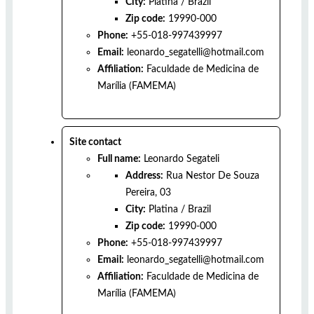
City:
Platina
/
Brazil
Zip code:
19990-000
Phone:
+55-018-997439997
Email:
leonardo_segatelli@hotmail.com
Affiliation:
Faculdade de Medicina de
Marília (FAMEMA)
Site contact
Full name:
Leonardo Segateli
Address:
Rua Nestor De Souza
Pereira, 03
City:
Platina
/
Brazil
Zip code:
19990-000
Phone:
+55-018-997439997
Email:
leonardo_segatelli@hotmail.com
Affiliation:
Faculdade de Medicina de
Marília (FAMEMA)