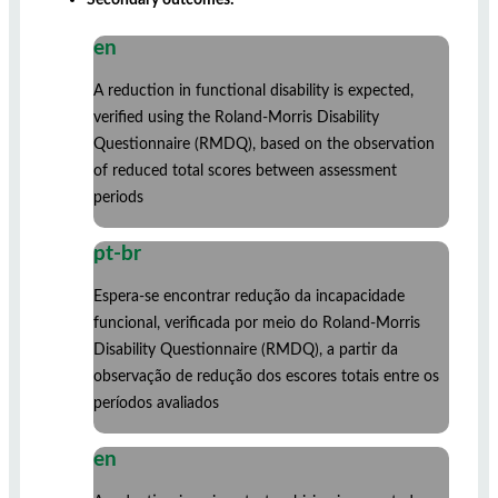
en
A reduction in functional disability is expected,
verified using the Roland-Morris Disability
Questionnaire (RMDQ), based on the observation
of reduced total scores between assessment
periods
pt-br
Espera-se encontrar redução da incapacidade
funcional, verificada por meio do Roland-Morris
Disability Questionnaire (RMDQ), a partir da
observação de redução dos escores totais entre os
períodos avaliados
en