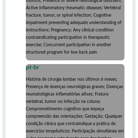
months; Presence of severe neurological disorders;
Active inflammatory rheumatic diseases; Vertebral
fracture, tumor, or spinal infection; Cognitive
impairment preventing adequate understanding of
instructions; Pregnancy; Any clinical condition
contraindicating participation in therapeutic
exercise; Concurrent participation in another
structured program for low back pain
pt-br
História de cirurgia lombar nos últimos 6 meses;
Presença de doenças neurológicas graves; Doenças
reumatológicas inflamatórias ativas; Fratura
vertebral, tumor ou infecção na coluna;
Comprometimento cognitivo que impeça
compreensão das orientações; Gestação; Qualquer
condição clínica que contraindique a prática de
exercícios terapêuticos; Participação simultânea em