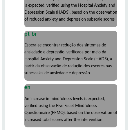
is expected, verified using the Hospital Anxiety and
Depression Scale (HADS), based on the observation
of reduced anxiety and depression subscale scores
pt-br
Espera-se encontrar redução dos sintomas de
ansiedade e depressão, verificada por meio da
Hospital Anxiety and Depression Scale (HADS), a
partir da observação de redução dos escores nas
subescalas de ansiedade e depressão
en
An increase in mindfulness levels is expected,
verified using the Five Facet Mindfulness
Questionnaire (FFMQ), based on the observation of
increased total scores after the intervention