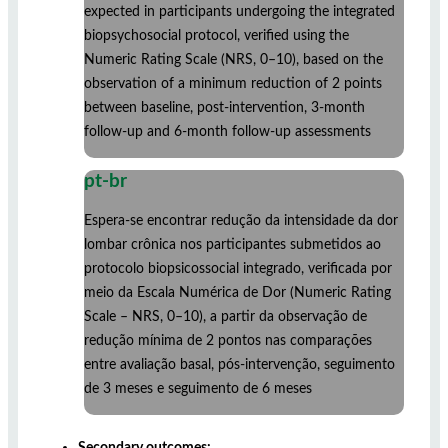
expected in participants undergoing the integrated
biopsychosocial protocol, verified using the
Numeric Rating Scale (NRS, 0–10), based on the
observation of a minimum reduction of 2 points
between baseline, post-intervention, 3-month
follow-up and 6-month follow-up assessments
pt-br
Espera-se encontrar redução da intensidade da dor
lombar crônica nos participantes submetidos ao
protocolo biopsicossocial integrado, verificada por
meio da Escala Numérica de Dor (Numeric Rating
Scale – NRS, 0–10), a partir da observação de
redução mínima de 2 pontos nas comparações
entre avaliação basal, pós-intervenção, seguimento
de 3 meses e seguimento de 6 meses
Secondary outcomes: