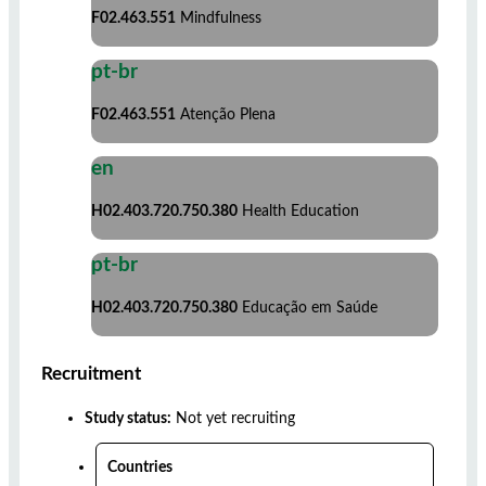
F02.463.551
Mindfulness
pt-br
F02.463.551
Atenção Plena
en
H02.403.720.750.380
Health Education
pt-br
H02.403.720.750.380
Educação em Saúde
Recruitment
Study status:
Not yet recruiting
Countries