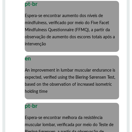
pt-br
Espera-se encontrar aumento dos níveis de
mindfulness, verificado por meio do Five Facet
Mindfulness Questionnaire (FFMQ), a partir da
observação de aumento dos escores totais após a
intervenção
en
An improvement in lumbar muscular endurance is
expected, verified using the Biering-Sørensen Test,
based on the observation of increased isometric
holding time
pt-br
Espera-se encontrar melhora da resistência
muscular lombar, verificada por meio do Teste de
Biering-Sørensen, a partir da observação de