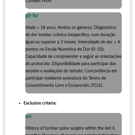
Consent Form
pt-br
Idade ≥ 18 anos; Ambos os gêneros; Diagnóstico
de dor lombar crônica inespecífica, com duração
igual ou superior a 3 meses; Intensidade de dor ≥ 4
pontos na Escala Numérica de Dor (0–10);
Capacidade de compreender e seguir as orientações
do protocolo; Disponibilidade para participar das
sessões e avaliações do estudo; Concordância em
participar mediante assinatura do Termo de
Consentimento Livre e Esclarecido (TCLE)
Exclusion criteria:
en
History of lumbar spine surgery within the last 6