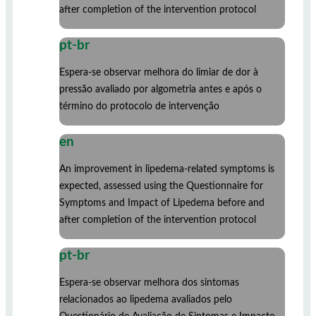
after completion of the intervention protocol
pt-br
Espera-se observar melhora do limiar de dor à
pressão avaliado por algometria antes e após o
término do protocolo de intervenção
en
An improvement in lipedema-related symptoms is
expected, assessed using the Questionnaire for
Symptoms and Impact of Lipedema before and
after completion of the intervention protocol
pt-br
Espera-se observar melhora dos sintomas
relacionados ao lipedema avaliados pelo