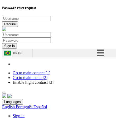
Password reset request
BRASIL
Simplifique!
Comunica BR
Go to main content [1]
Go to main menu [2]
Participe
Enable hight contrast [3]
Acesso à informação
Legislação
Languages
Canais
English
Português
Español
Sign in