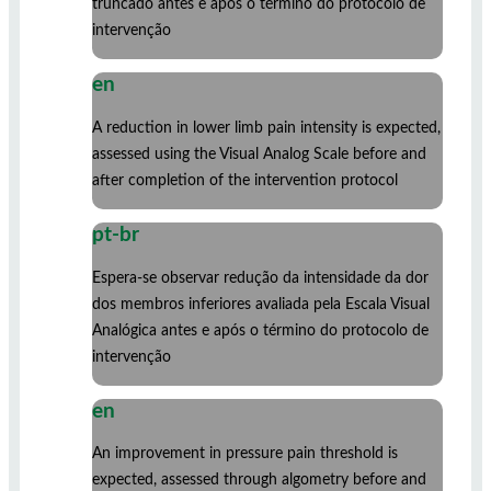
truncado antes e após o término do protocolo de
intervenção
en
A reduction in lower limb pain intensity is expected,
assessed using the Visual Analog Scale before and
after completion of the intervention protocol
pt-br
Espera-se observar redução da intensidade da dor
dos membros inferiores avaliada pela Escala Visual
Analógica antes e após o término do protocolo de
intervenção
en
An improvement in pressure pain threshold is
expected, assessed through algometry before and