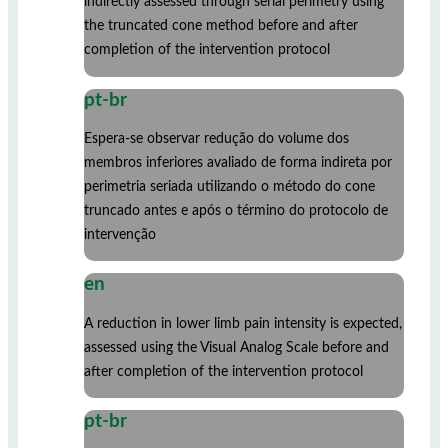
indirectly assessed through serial perimetry using
the truncated cone method before and after
completion of the intervention protocol
pt-br
Espera-se observar redução do volume dos
membros inferiores avaliado de forma indireta por
perimetria seriada utilizando o método do cone
truncado antes e após o término do protocolo de
intervenção
en
A reduction in lower limb pain intensity is expected,
assessed using the Visual Analog Scale before and
after completion of the intervention protocol
pt-br