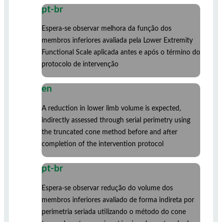
pt-br
Espera-se observar melhora da função dos
membros inferiores avaliada pela Lower Extremity
Functional Scale aplicada antes e após o término do
protocolo de intervenção
en
A reduction in lower limb volume is expected,
indirectly assessed through serial perimetry using
the truncated cone method before and after
completion of the intervention protocol
pt-br
Espera-se observar redução do volume dos
membros inferiores avaliado de forma indireta por
perimetria seriada utilizando o método do cone