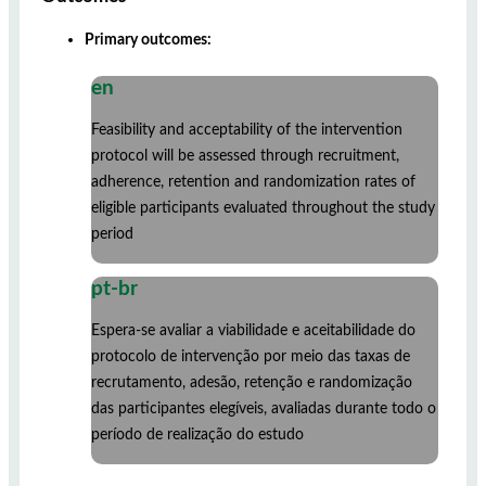
Primary outcomes:
en
Feasibility and acceptability of the intervention
protocol will be assessed through recruitment,
adherence, retention and randomization rates of
eligible participants evaluated throughout the study
period
pt-br
Espera-se avaliar a viabilidade e aceitabilidade do
protocolo de intervenção por meio das taxas de
recrutamento, adesão, retenção e randomização
das participantes elegíveis, avaliadas durante todo o
período de realização do estudo