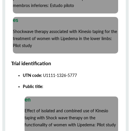
membros inferiores: Estudo piloto
es
Shockwave therapy associated with Kinesio taping for the
treatment of women with Lipedema in the lower limbs:
Pilot study
Trial identification
UTN code:
U1111-1326-5777
Public title:
en
Effect of isolated and combined use of Kinesio
taping with Shock wave therapy on the
functionality of women with Lipedema: Pilot study