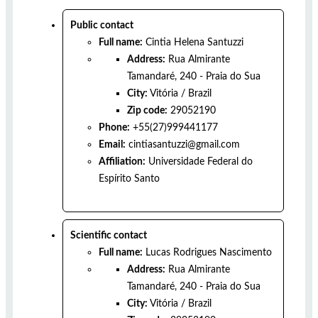
Public contact
Full name:
Cintia Helena Santuzzi
Address:
Rua Almirante
Tamandaré, 240 - Praia do Sua
City:
Vitória
/
Brazil
Zip code:
29052190
Phone:
+55(27)999441177
Email:
cintiasantuzzi@gmail.com
Affiliation:
Universidade Federal do
Espírito Santo
Scientific contact
Full name:
Lucas Rodrigues Nascimento
Address:
Rua Almirante
Tamandaré, 240 - Praia do Sua
City:
Vitória
/
Brazil