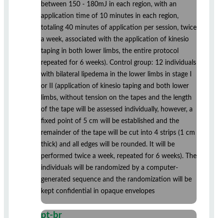
between 150 - 180mJ in each region, with an
application time of 10 minutes in each region,
totaling 40 minutes of application per session, twice
a week, associated with the application of kinesio
taping in both lower limbs, the entire protocol
repeated for 6 weeks). Control group: 12 individuals
with bilateral lipedema in the lower limbs in stage I
or II (application of kinesio taping and both lower
limbs, without tension on the tapes and the length
of the tape will be assessed individually, however, a
fixed point of 5 cm will be established and the
remainder of the tape will be cut into 4 strips (1 cm
thick) and all edges will be rounded. It will be
performed twice a week, repeated for 6 weeks). The
individuals will be randomized by a computer-
generated sequence and the randomization will be
kept confidential in opaque envelopes
pt-br