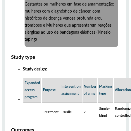
Gestantes ou mulheres em fase de amamentação;
mulheres com diagnóstico de câncer. com
históricos de doença venosa profunda e/ou
trombose e Mulheres que apresentarem reações
alérgicas ao uso de bandagens elásticas (Kinesio
taping)
Study type
Study design:
Expanded
Intervention
Number
Masking
access
Purpose
Allocation
assignment
of arms
type
program
Single-
Randomiz
Treatment
Parallel
2
blind
controlled
Outcomes