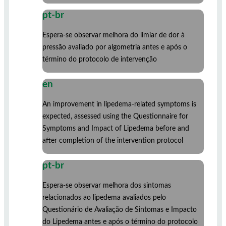
pt-br
Espera-se observar melhora do limiar de dor à
pressão avaliado por algometria antes e após o
término do protocolo de intervenção
en
An improvement in lipedema-related symptoms is
expected, assessed using the Questionnaire for
Symptoms and Impact of Lipedema before and
after completion of the intervention protocol
pt-br
Espera-se observar melhora dos sintomas
relacionados ao lipedema avaliados pelo
Questionário de Avaliação de Sintomas e Impacto
do Lipedema antes e após o término do protocolo