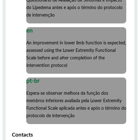
Questionário de Avaliação de Sintomas e Impacto
do Lipedema antes e após o término do protocolo
de intervenção
en
An improvement in lower limb function is expected,
assessed using the Lower Extremity Functional
Scale before and after completion of the
intervention protocol
pt-br
Espera-se observar melhora da função dos
membros inferiores avaliada pela Lower Extremity
Functional Scale aplicada antes e após o término do
protocolo de intervenção
Contacts