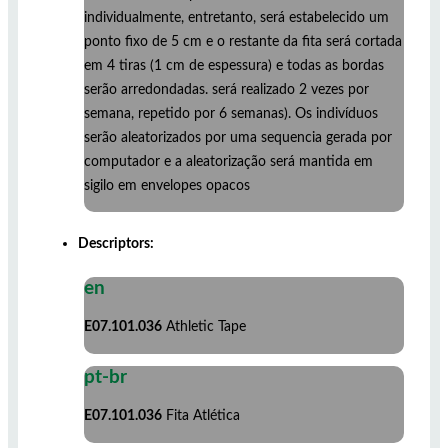
individualmente, entretanto, será estabelecido um
ponto fixo de 5 cm e o restante da fita será cortada
em 4 tiras (1 cm de espessura) e todas as bordas
serão arredondadas. será realizado 2 vezes por
semana, repetido por 6 semanas). Os indivíduos
serão aleatorizados por uma sequencia gerada por
computador e a aleatorização será mantida em
sigilo em envelopes opacos
Descriptors:
en
E07.101.036
Athletic Tape
pt-br
E07.101.036
Fita Atlética