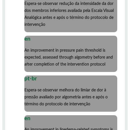
Espera-se observar redução da intensidade da dor
dos membros inferiores avaliada pela Escala Visual
Analógica antes e após o término do protocolo de
intervenção
en
An improvement in pressure pain threshold is
expected, assessed through algometry before and
after completion of the intervention protocol
pt-br
Espera-se observar melhora do limiar de dor à
pressão avaliado por algometria antes e após o
término do protocolo de intervenção
en
An improvement in lipedema-related symptoms is