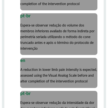
completion of the intervention protocol
pt-br
Espera-se observar redução do volume dos
membros inferiores avaliado de forma indireta por
perimetria seriada utilizando o método do cone
truncado antes e após o término do protocolo de
intervenção
en
A reduction in lower limb pain intensity is expected,
assessed using the Visual Analog Scale before and
after completion of the intervention protocol
pt-br
Espera-se observar redução da intensidade da dor