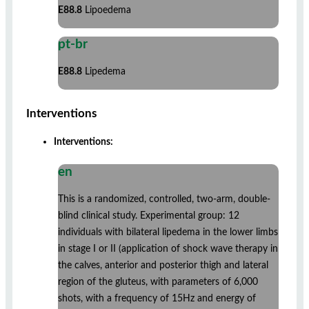
E88.8
Lipoedema
pt-br
E88.8
Lipedema
Interventions
Interventions:
en
This is a randomized, controlled, two-arm, double-
blind clinical study. Experimental group: 12
individuals with bilateral lipedema in the lower limbs
in stage I or II (application of shock wave therapy in
the calves, anterior and posterior thigh and lateral
region of the gluteus, with parameters of 6,000
shots, with a frequency of 15Hz and energy of