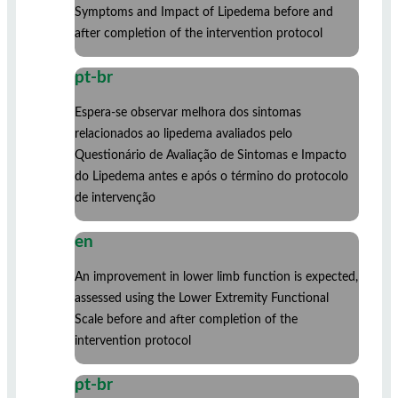
Symptoms and Impact of Lipedema before and
after completion of the intervention protocol
pt-br
Espera-se observar melhora dos sintomas
relacionados ao lipedema avaliados pelo
Questionário de Avaliação de Sintomas e Impacto
do Lipedema antes e após o término do protocolo
de intervenção
en
An improvement in lower limb function is expected,
assessed using the Lower Extremity Functional
Scale before and after completion of the
intervention protocol
pt-br