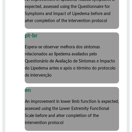
expected, assessed using the Questionnaire for
Symptoms and Impact of Lipedema before and
after completion of the intervention protocol
pt-br
Espera-se observar melhora dos sintomas
relacionados ao lipedema avaliados pelo
Questionário de Avaliação de Sintomas e Impacto
do Lipedema antes e após o término do protocolo
de intervenção
en
An improvement in lower limb function is expected,
assessed using the Lower Extremity Functional
Scale before and after completion of the
intervention protocol