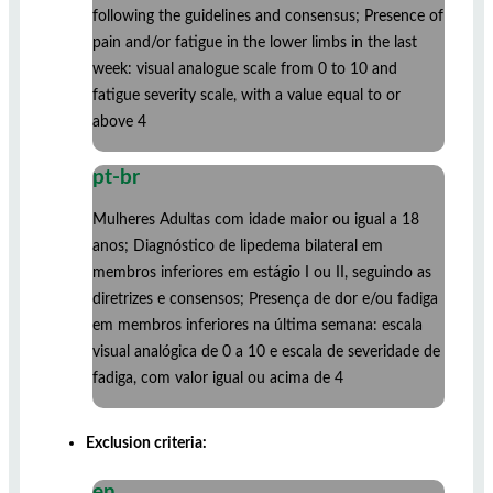
following the guidelines and consensus; Presence of
pain and/or fatigue in the lower limbs in the last
week: visual analogue scale from 0 to 10 and
fatigue severity scale, with a value equal to or
above 4
pt-br
Mulheres Adultas com idade maior ou igual a 18
anos; Diagnóstico de lipedema bilateral em
membros inferiores em estágio I ou II, seguindo as
diretrizes e consensos; Presença de dor e/ou fadiga
em membros inferiores na última semana: escala
visual analógica de 0 a 10 e escala de severidade de
fadiga, com valor igual ou acima de 4
Exclusion criteria:
en