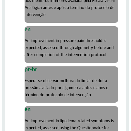
dos membros inferiores avaliada pela Escala Visual
Analógica antes e após o término do protocolo de
intervenção
en
An improvement in pressure pain threshold is
expected, assessed through algometry before and
after completion of the intervention protocol
pt-br
Espera-se observar melhora do limiar de dor à
pressão avaliado por algometria antes e após o
término do protocolo de intervenção
en
An improvement in lipedema-related symptoms is
expected, assessed using the Questionnaire for