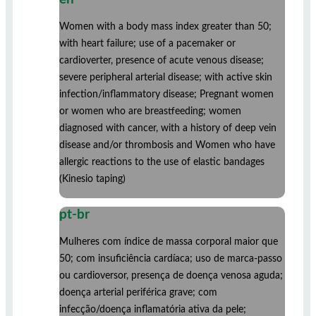
Women with a body mass index greater than 50;
with heart failure; use of a pacemaker or
cardioverter, presence of acute venous disease;
severe peripheral arterial disease; with active skin
infection/inflammatory disease; Pregnant women
or women who are breastfeeding; women
diagnosed with cancer, with a history of deep vein
disease and/or thrombosis and Women who have
allergic reactions to the use of elastic bandages
(Kinesio taping)
pt-br
Mulheres com índice de massa corporal maior que
50; com insuficiência cardíaca; uso de marca-passo
ou cardioversor, presença de doença venosa aguda;
doença arterial periférica grave; com
infecção/doença inflamatória ativa da pele;