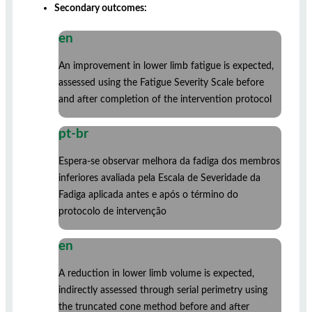
Secondary outcomes:
en
An improvement in lower limb fatigue is expected,
assessed using the Fatigue Severity Scale before
and after completion of the intervention protocol
pt-br
Espera-se observar melhora da fadiga dos membros
inferiores avaliada pela Escala de Severidade da
Fadiga aplicada antes e após o término do
protocolo de intervenção
en
A reduction in lower limb volume is expected,
indirectly assessed through serial perimetry using
the truncated cone method before and after