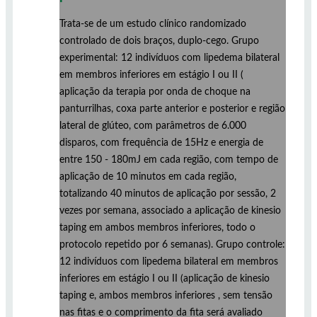
Trata-se de um estudo clínico randomizado
controlado de dois braços, duplo-cego. Grupo
experimental: 12 indivíduos com lipedema bilateral
em membros inferiores em estágio I ou II (
aplicação da terapia por onda de choque na
panturrilhas, coxa parte anterior e posterior e região
lateral de glúteo, com parâmetros de 6.000
disparos, com frequência de 15Hz e energia de
entre 150 - 180mJ em cada região, com tempo de
aplicação de 10 minutos em cada região,
totalizando 40 minutos de aplicação por sessão, 2
vezes por semana, associado a aplicação de kinesio
taping em ambos membros inferiores, todo o
protocolo repetido por 6 semanas). Grupo controle:
12 indivíduos com lipedema bilateral em membros
inferiores em estágio I ou II (aplicação de kinesio
taping e, ambos membros inferiores , sem tensão
nas fitas e o comprimento da fita será avaliado