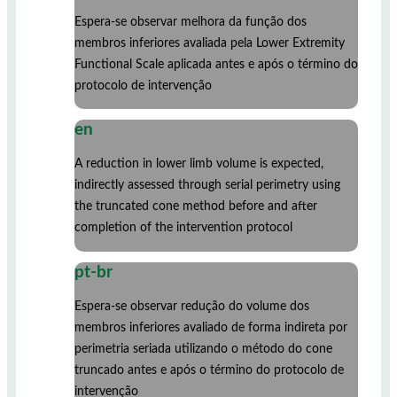
Espera-se observar melhora da função dos
membros inferiores avaliada pela Lower Extremity
Functional Scale aplicada antes e após o término do
protocolo de intervenção
en
A reduction in lower limb volume is expected,
indirectly assessed through serial perimetry using
the truncated cone method before and after
completion of the intervention protocol
pt-br
Espera-se observar redução do volume dos
membros inferiores avaliado de forma indireta por
perimetria seriada utilizando o método do cone
truncado antes e após o término do protocolo de
intervenção