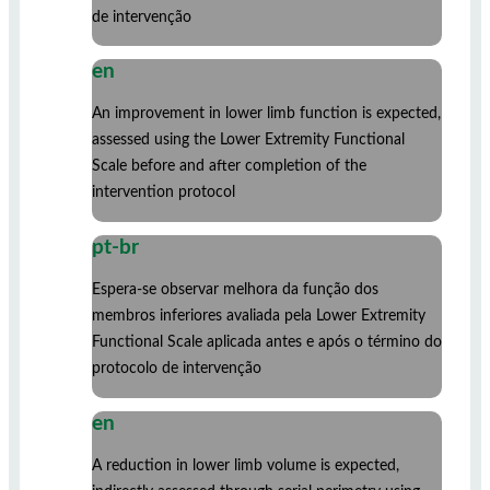
de intervenção
en
An improvement in lower limb function is expected,
assessed using the Lower Extremity Functional
Scale before and after completion of the
intervention protocol
pt-br
Espera-se observar melhora da função dos
membros inferiores avaliada pela Lower Extremity
Functional Scale aplicada antes e após o término do
protocolo de intervenção
en
A reduction in lower limb volume is expected,