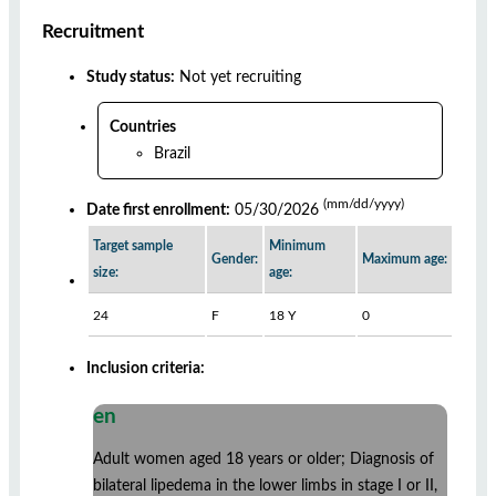
Recruitment
Study status:
Not yet recruiting
Countries
Brazil
(mm/dd/yyyy)
Date first enrollment:
05/30/2026
Target sample
Minimum
Gender:
Maximum age:
size:
age:
24
F
18 Y
0
Inclusion criteria:
en
Adult women aged 18 years or older; Diagnosis of
bilateral lipedema in the lower limbs in stage I or II,