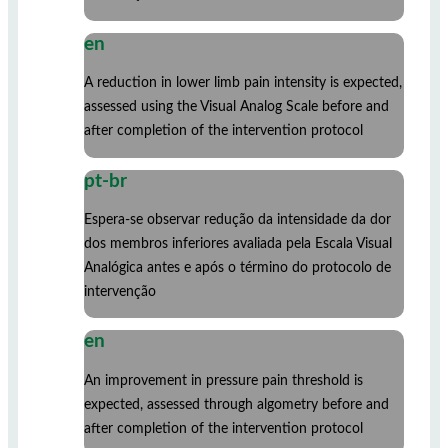
en
A reduction in lower limb pain intensity is expected,
assessed using the Visual Analog Scale before and
after completion of the intervention protocol
pt-br
Espera-se observar redução da intensidade da dor
dos membros inferiores avaliada pela Escala Visual
Analógica antes e após o término do protocolo de
intervenção
en
An improvement in pressure pain threshold is
expected, assessed through algometry before and
after completion of the intervention protocol