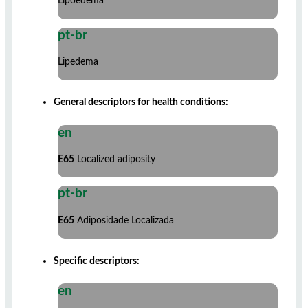
Lipoedema
pt-br
Lipedema
General descriptors for health conditions:
en
E65
Localized adiposity
pt-br
E65
Adiposidade Localizada
Specific descriptors:
en