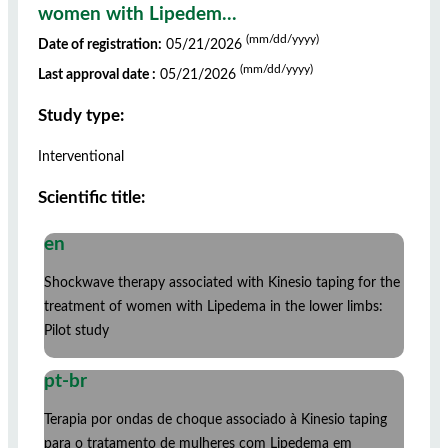
women with Lipedem...
(mm/dd/yyyy)
Date of registration:
05/21/2026
(mm/dd/yyyy)
Last approval date :
05/21/2026
Study type:
Interventional
Scientific title:
en
Shockwave therapy associated with Kinesio taping for the
treatment of women with Lipedema in the lower limbs:
Pilot study
pt-br
Terapia por ondas de choque associado à Kinesio taping
para o tratamento de mulheres com Lipedema em