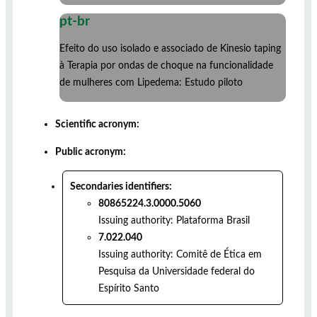
pt-br
Efeito do uso isolado e associado de Kinesio taping
à Terapia por ondas de choque na funcionalidade
de mulheres com Lipedema: Estudo piloto
Scientific acronym:
Public acronym:
Secondaries identifiers:
80865224.3.0000.5060
Issuing authority:
Plataforma Brasil
7.022.040
Issuing authority:
Comitê de Ética em
Pesquisa da Universidade federal do
Espírito Santo