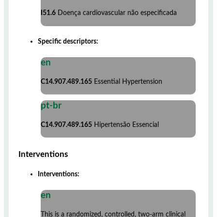
I51.6
Doença cardiovascular não especificada
Specific descriptors:
en
C14.907.489.165
Essential Hypertension
pt-br
C14.907.489.165
Hipertensão Essencial
Interventions
Interventions:
en
This is a randomized, controlled, two-arm clinical