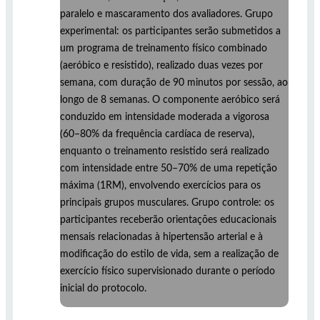
paralelo e mascaramento dos avaliadores. Grupo
experimental: os participantes serão submetidos a
um programa de treinamento físico combinado
(aeróbico e resistido), realizado duas vezes por
semana, com duração de 90 minutos por sessão, ao
longo de 8 semanas. O componente aeróbico será
conduzido em intensidade moderada a vigorosa
(60–80% da frequência cardíaca de reserva),
enquanto o treinamento resistido será realizado
com intensidade entre 50–70% de uma repetição
máxima (1RM), envolvendo exercícios para os
principais grupos musculares. Grupo controle: os
participantes receberão orientações educacionais
mensais relacionadas à hipertensão arterial e à
modificação do estilo de vida, sem a realização de
exercício físico supervisionado durante o período
inicial do protocolo.