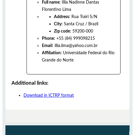
Full name:
Illia Nadinne Dantas
Florentino Lima
Address:
Rua Trairi S/N
City:
Santa Cruz
/
Brazil
Zip code:
59200-000
Phone:
+55 (84) 999098215
Email:
illia.lima@yahoo.com.br
Affiliation:
Universidade Federal do Rio
Grande do Norte
Additional links:
Download in ICTRP format