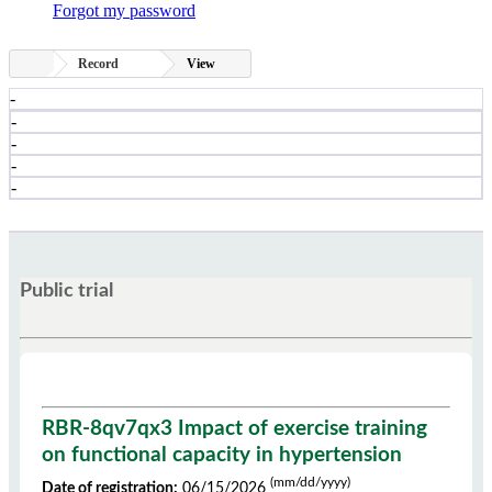
Forgot my password
Record
View
-
-
-
-
-
Public trial
RBR-8qv7qx3 Impact of exercise training
on functional capacity in hypertension
(mm/dd/yyyy)
Date of registration:
06/15/2026