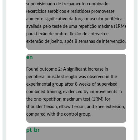
supervisionado de treinamento combinado
(exercícios aeróbicos e resistidos) promovesse
aumento significativo da força muscular periférica,
avaliada pelo teste de uma repetição máxima (1RM)
para flexão de ombro, flexão de cotovelo e
extensão de joelho, após 8 semanas de intervenção.
en
Found outcome 2: A significant increase in
peripheral muscle strength was observed in the
experimental group after 8 weeks of supervised
combined training, evidenced by improvements in
the one-repetition maximum test (1RM) for
shoulder flexion, elbow flexion, and knee extension,
compared with the control group.
pt-br