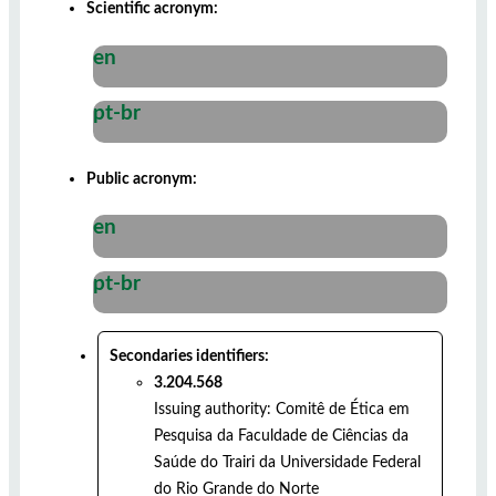
Scientific acronym:
en
pt-br
Public acronym:
en
pt-br
Secondaries identifiers:
3.204.568
Issuing authority:
Comitê de Ética em
Pesquisa da Faculdade de Ciências da
Saúde do Trairi da Universidade Federal
do Rio Grande do Norte