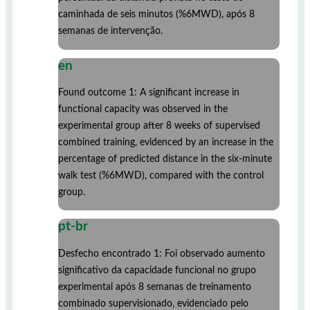
caminhada de seis minutos (%6MWD), após 8
semanas de intervenção.
en
Found outcome 1: A significant increase in
functional capacity was observed in the
experimental group after 8 weeks of supervised
combined training, evidenced by an increase in the
percentage of predicted distance in the six-minute
walk test (%6MWD), compared with the control
group.
pt-br
Desfecho encontrado 1: Foi observado aumento
significativo da capacidade funcional no grupo
experimental após 8 semanas de treinamento
combinado supervisionado, evidenciado pelo