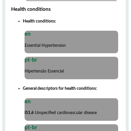
Health conditions
Health conditions:
en
Essential Hypertension
pt-br
Hipertensão Essencial
General descriptors for health conditions:
en
I51.6
Unspecified cardiovascular disease
pt-br