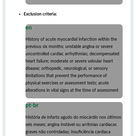
Exclusion criteria:
en
History of acute myocardial infarction within the
previous six months; unstable angina or severe
uncontrolled cardiac arrhythmias; decompensated
heart failure; moderate or severe valvular heart
disease; orthopedic, neurological, or sensory
limitations that prevent the performance of
physical exercises or assessment tests; acute
alterations in vital signs at the time of assessment
pt-br
História de infarto agudo do miocárdio nos últimos
seis meses; angina instável ou arritmias cardíacas
graves não controladas; insuficiência cardíaca