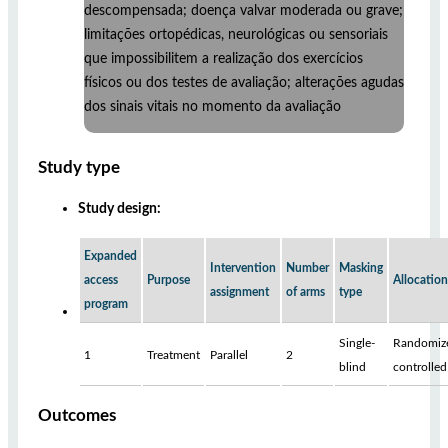
descompensada; doença valvar moderada ou grave;
limitações ortopédicas, neurológicas ou sensoriais
que impossibilitem a realização dos exercícios
físicos ou dos testes de avaliação; alterações agudas
dos sinais vitais no momento da avaliação
Study type
Study design:
Expanded
Intervention
Number
Masking
access
Purpose
Allocation
assignment
of arms
type
program
Single-
Randomiz
1
Treatment
Parallel
2
blind
controlled
Outcomes