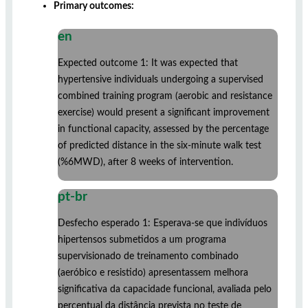
Primary outcomes:
en
Expected outcome 1: It was expected that
hypertensive individuals undergoing a supervised
combined training program (aerobic and resistance
exercise) would present a significant improvement
in functional capacity, assessed by the percentage
of predicted distance in the six-minute walk test
(%6MWD), after 8 weeks of intervention.
pt-br
Desfecho esperado 1: Esperava-se que indivíduos
hipertensos submetidos a um programa
supervisionado de treinamento combinado
(aeróbico e resistido) apresentassem melhora
significativa da capacidade funcional, avaliada pelo
percentual da distância prevista no teste de