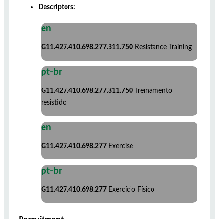
Descriptors:
en
G11.427.410.698.277.311.750
Resistance Training
pt-br
G11.427.410.698.277.311.750
Treinamento
resistido
en
G11.427.410.698.277
Exercise
pt-br
G11.427.410.698.277
Exercício Físico