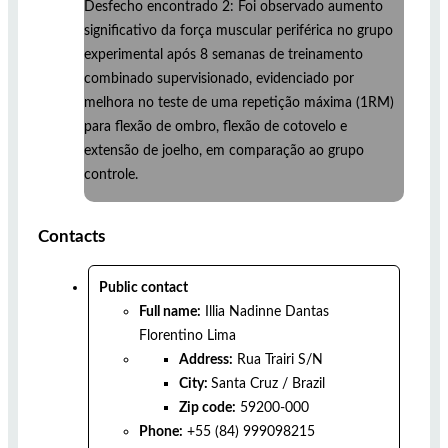
Desfecho encontrado 2: Foi observado aumento
significativo da força muscular periférica no grupo
experimental após 8 semanas de treinamento
combinado supervisionado, evidenciado por
melhora no teste de uma repetição máxima (1RM)
para flexão de ombro, flexão de cotovelo e
extensão de joelho, em comparação ao grupo
controle.
Contacts
Public contact
Full name:
Illia Nadinne Dantas
Florentino Lima
Address:
Rua Trairi S/N
City:
Santa Cruz
/
Brazil
Zip code:
59200-000
Phone:
+55 (84) 999098215