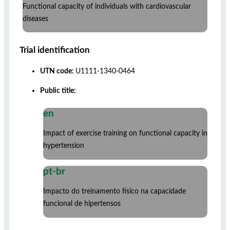
Functional capacity of individuals with cardiovascular
diseases
Trial identification
UTN code:
U1111-1340-0464
Public title:
en
Impact of exercise training on functional capacity in
hypertension
pt-br
Impacto do treinamento físico na capacidade
funcional de hipertensos