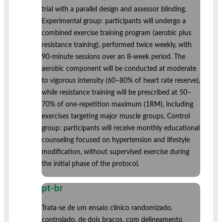
trial with a parallel design and assessor blinding.
Experimental group: participants will undergo a
combined exercise training program (aerobic plus
resistance training), performed twice weekly, with
90-minute sessions over an 8-week period. The
aerobic component will be conducted at moderate
to vigorous intensity (60–80% of heart rate reserve),
while resistance training will be prescribed at 50–
70% of one-repetition maximum (1RM), including
exercises targeting major muscle groups. Control
group: participants will receive monthly educational
counseling focused on hypertension and lifestyle
modification, without supervised exercise during
the initial phase of the protocol.
pt-br
Trata-se de um ensaio clínico randomizado,
controlado, de dois braços, com delineamento