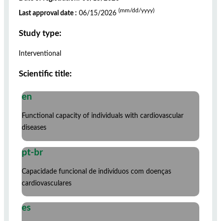
(mm/dd/yyyy)
Last approval date :
06/15/2026
Study type:
Interventional
Scientific title:
en
Functional capacity of individuals with cardiovascular
diseases
pt-br
Capacidade funcional de indivíduos com doenças
cardiovasculares
es