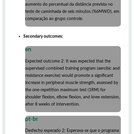
aumento do percentual da distância prevista no
teste de caminhada de seis minutos (%6MWD), em
comparação ao grupo controle.
Secondary outcomes:
en
Expected outcome 2: It was expected that the
supervised combined training program (aerobic and
resistance exercise) would promote a significant
increase in peripheral muscle strength, assessed by
the one-repetition maximum test (1RM) for
shoulder flexion, elbow flexion, and knee extension,
after 8 weeks of intervention.
pt-br
Desfecho esperado 2: Esperava-se que o programa