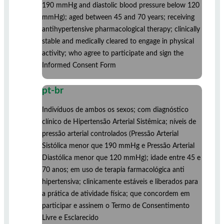
190 mmHg and diastolic blood pressure below 120
mmHg); aged between 45 and 70 years; receiving
antihypertensive pharmacological therapy; clinically
stable and medically cleared to engage in physical
activity; who agree to participate and sign the
Informed Consent Form
pt-br
Indivíduos de ambos os sexos; com diagnóstico
clínico de Hipertensão Arterial Sistêmica; níveis de
pressão arterial controlados (Pressão Arterial
Sistólica menor que 190 mmHg e Pressão Arterial
Diastólica menor que 120 mmHg); idade entre 45 e
70 anos; em uso de terapia farmacológica anti
hipertensiva; clinicamente estáveis e liberados para
a prática de atividade física; que concordem em
participar e assinem o Termo de Consentimento
Livre e Esclarecido