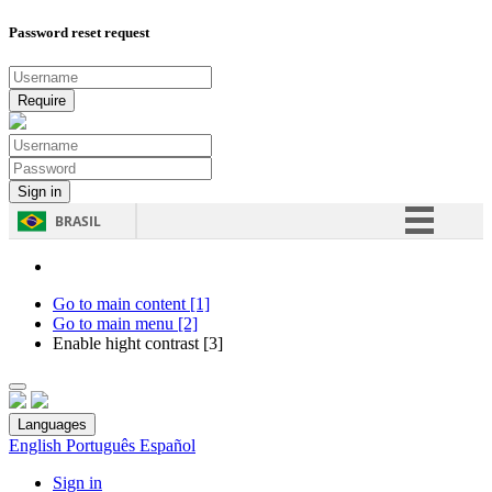
Password reset request
BRASIL
Simplifique!
Comunica BR
Go to main content [1]
Go to main menu [2]
Participe
Enable hight contrast [3]
Acesso à informação
Legislação
Languages
Canais
English
Português
Español
Sign in