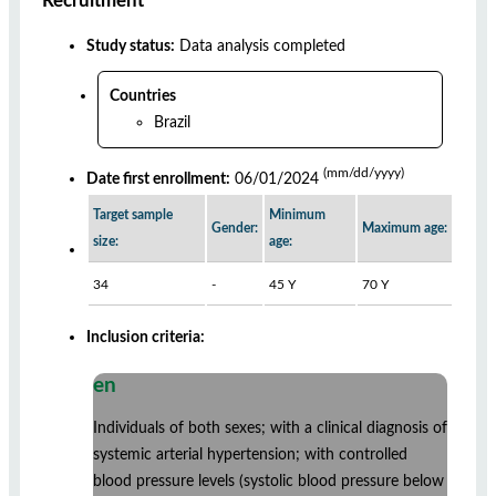
Recruitment
Study status:
Data analysis completed
Countries
Brazil
(mm/dd/yyyy)
Date first enrollment:
06/01/2024
Target sample
Minimum
Gender:
Maximum age:
size:
age:
34
-
45 Y
70 Y
Inclusion criteria:
en
Individuals of both sexes; with a clinical diagnosis of
systemic arterial hypertension; with controlled
blood pressure levels (systolic blood pressure below