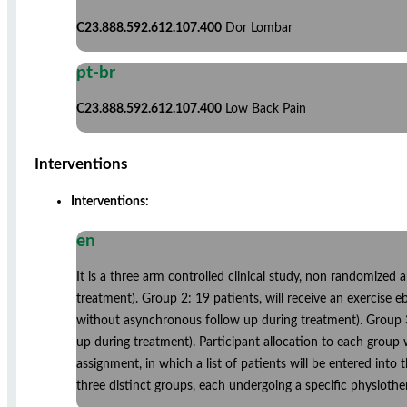
C23.888.592.612.107.400
Dor Lombar
pt-br
C23.888.592.612.107.400
Low Back Pain
Interventions
Interventions:
en
It is a three arm controlled clinical study, non randomized 
treatment). Group 2: 19 patients, will receive an exercise e
without asynchronous follow up during treatment). Group 3:
up during treatment). Participant allocation to each group
assignment, in which a list of patients will be entered into t
three distinct groups, each undergoing a specific physiother