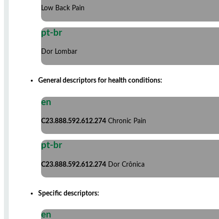
Low Back Pain
pt-br
Dor Lombar
General descriptors for health conditions:
en
C23.888.592.612.274
Chronic Pain
pt-br
C23.888.592.612.274
Dor Crônica
Specific descriptors:
en