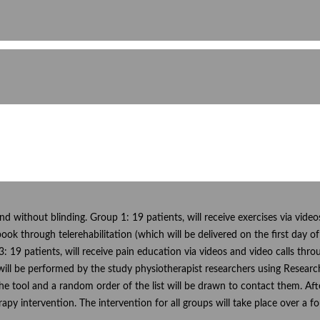
and without blinding. Group 1: 19 patients, will receive exercises via vid
book through telerehabilitation (which will be delivered on the first day o
 19 patients, will receive pain education via videos and video calls thr
 will be performed by the study physiotherapist researchers using Resear
he tool and a random order of the list will be drawn to contact them. After 
apy intervention. The intervention for all groups will take place over a 