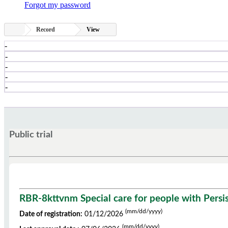
Forgot my password
Record
View
-
-
-
-
-
Public trial
RBR-8kttvnm Special care for people with Persi
(mm/dd/yyyy)
Date of registration:
01/12/2026
(mm/dd/yyyy)