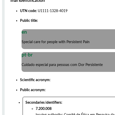
Trial identification
UTN code:
U1111-1328-4019
Public title:
en
Special care for people with Persistent Pain
pt-br
Cuidado especial para pessoas com Dor Persistente
Scientific acronym:
Public acronym:
Secondaries identifiers:
7.200.008
Issuing authority:
Comitê de Ética em Pesquisa da