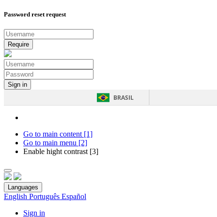
Password reset request
BRASIL
Go to main content [1]
Go to main menu [2]
Enable hight contrast [3]
Languages
English
Português
Español
Sign in