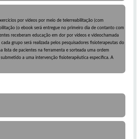
rcícios por vídeos por meio de telerreabilitação (com
ilitação (o ebook será entregue no primeiro dia de contanto com
cientes receberam educação em dor por vídeos e videochamada
cada grupo será realizada pelos pesquisadores fisioterapeutas do
ma lista de pacientes na ferramenta e sorteada uma ordem
um submetido a uma intervenção fisioterapêutica específica. A