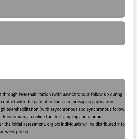
eos through telerehabilitation (with asynchronous follow up during
f contact with the patient online via a messaging application,
ough telerehabilitation (with asynchronous and synchronous follow
ch Randomizer, an online tool for sampling and random
the initial assessment, eligible individuals will be distributed into
four week period