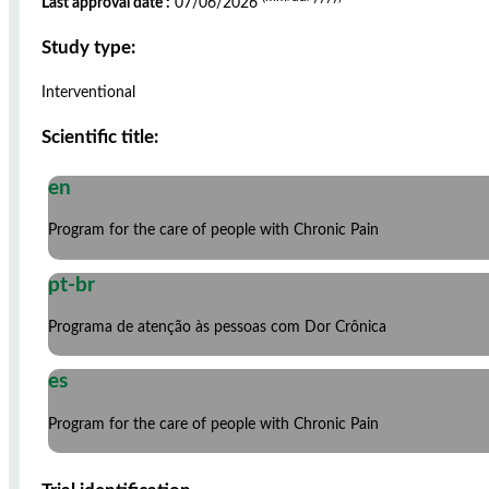
Last approval date :
07/06/2026
Study type:
Interventional
Scientific title:
en
Program for the care of people with Chronic Pain
pt-br
Programa de atenção às pessoas com Dor Crônica
es
Program for the care of people with Chronic Pain