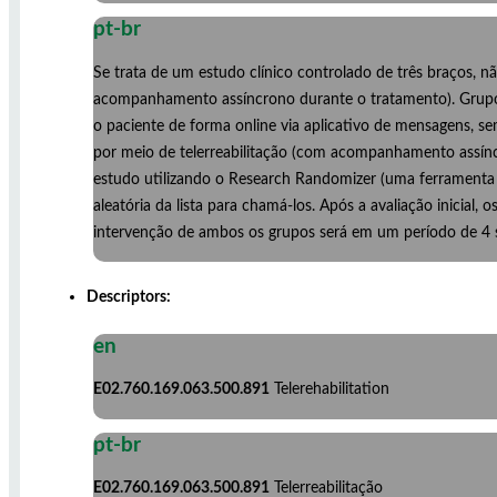
pt-br
Se trata de um estudo clínico controlado de três braços, 
acompanhamento assíncrono durante o tratamento). Grupo 2
o paciente de forma online via aplicativo de mensagens,
por meio de telerreabilitação (com acompanhamento assíncr
estudo utilizando o Research Randomizer (uma ferramenta o
aleatória da lista para chamá-los. Após a avaliação inicial,
intervenção de ambos os grupos será em um período de 4
Descriptors:
en
E02.760.169.063.500.891
Telerehabilitation
pt-br
E02.760.169.063.500.891
Telerreabilitação