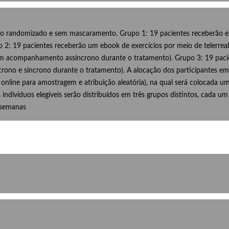
não randomizado e sem mascaramento. Grupo 1: 19 pacientes receberão exe
: 19 pacientes receberão um ebook de exercícios por meio de telerreab
 sem acompanhamento assíncrono durante o tratamento). Grupo 3: 19 pa
ono e síncrono durante o tratamento). A alocação dos participantes em 
nline para amostragem e atribuição aleatória), na qual será colocada u
 os indivíduos elegíveis serão distribuídos em três grupos distintos, cada 
 semanas