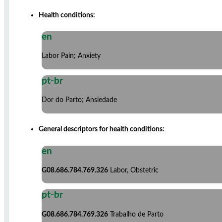
Health conditions:
en
Labor Pain; Anxiety
pt-br
Dor do Parto; Ansiedade
General descriptors for health conditions:
en
G08.686.784.769.326
Labor, Obstetric
pt-br
G08.686.784.769.326
Trabalho de Parto