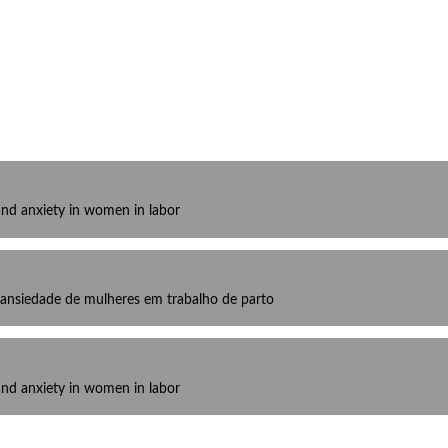
and anxiety in women in labor
 ansiedade de mulheres em trabalho de parto
and anxiety in women in labor