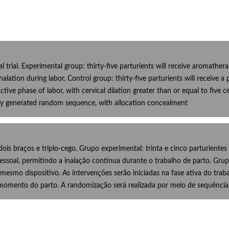
cal trial. Experimental group: thirty-five parturients will receive aromath
lation during labor. Control group: thirty-five parturients will receive a
ctive phase of labor, with cervical dilation greater than or equal to five c
sly generated random sequence, with allocation concealment
dois braços e triplo-cego. Grupo experimental: trinta e cinco parturient
essoal, permitindo a inalação contínua durante o trabalho de parto. Grupo
mo dispositivo. As intervenções serão iniciadas na fase ativa do trabal
momento do parto. A randomização será realizada por meio de sequência a