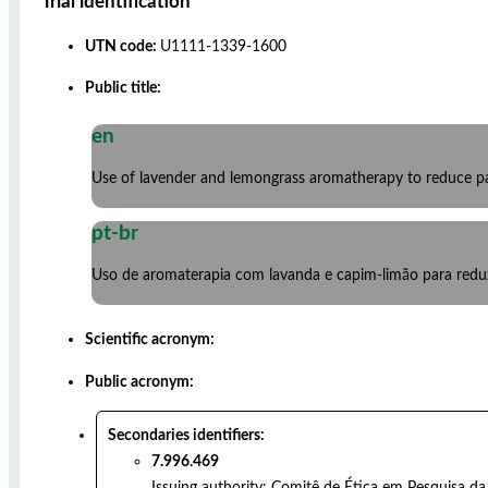
Trial identification
UTN code:
U1111-1339-1600
Public title:
en
Use of lavender and lemongrass aromatherapy to reduce pa
pt-br
Uso de aromaterapia com lavanda e capim-limão para reduzi
Scientific acronym:
Public acronym:
Secondaries identifiers:
7.996.469
Issuing authority:
Comitê de Ética em Pesquisa da