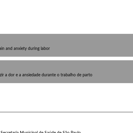
in and anxiety during labor
r a dor e a ansiedade durante o trabalho de parto
 Secretaria Municipal de Saúde de São Paulo