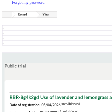
Forgot my password
Record
View
-
-
-
-
-
Public trial
RBR-8g4k2gd Use of lavender and lemongrass ar
(mm/dd/yyyy)
Date of registration:
05/04/2026
(mm/dd/yyyy)