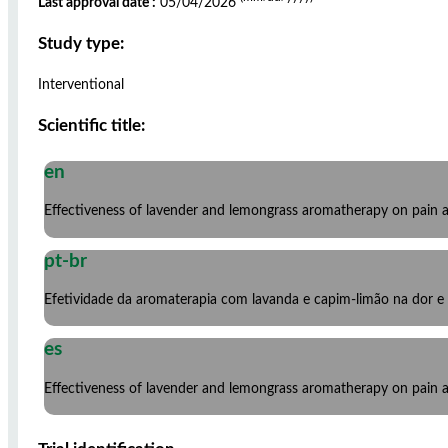
Last approval date :
05/04/2026
Study type:
Interventional
Scientific title:
en
Effectiveness of lavender and lemongrass aromatherapy on pain 
pt-br
Efetividade da aromaterapia com lavanda e capim-limão na dor e
es
Effectiveness of lavender and lemongrass aromatherapy on pain 