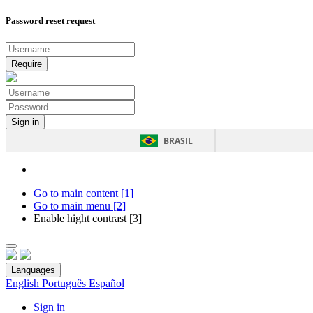
Password reset request
BRASIL
Go to main content [1]
Go to main menu [2]
Enable hight contrast [3]
Languages
English
Português
Español
Sign in