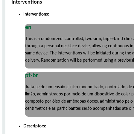
Interventions
Interventions:
en
This is a randomized, controlled, two-arm, triple-blind clini
through a personal necklace device, allowing continuous inha
same device. The interventions will be initiated during the a
delivery. Randomization will be performed using a previou
pt-br
Trata-se de um ensaio clínico randomizado, controlado, de 
limão, administrados por meio de um dispositivo de colar p
composto por óleo de amêndoas doces, administrado pelo mes
centímetros e as participantes serão acompanhadas até o 
Descriptors: