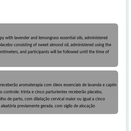
erapy with lavender and lemongrass essential oils, administered
 placebo consisting of sweet almond oil, administered using the
entimeters, and participants will be followed until the time of
es receberão aromaterapia com óleos essenciais de lavanda e capim
 controle: trinta e cinco parturientes receberão placebo,
ho de parto, com dilatação cervical maior ou igual a cinco
leatória previamente gerada, com sigilo de alocação