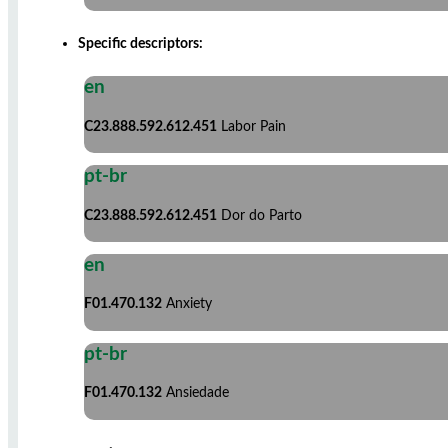
Specific descriptors:
en
C23.888.592.612.451
Labor Pain
pt-br
C23.888.592.612.451
Dor do Parto
en
F01.470.132
Anxiety
pt-br
F01.470.132
Ansiedade