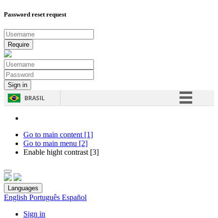
Password reset request
BRASIL
Simplifique!
Comunica BR
Go to main content [1]
Go to main menu [2]
Participe
Enable hight contrast [3]
Acesso à informação
Legislação
Languages
Canais
English
Português
Español
Sign in