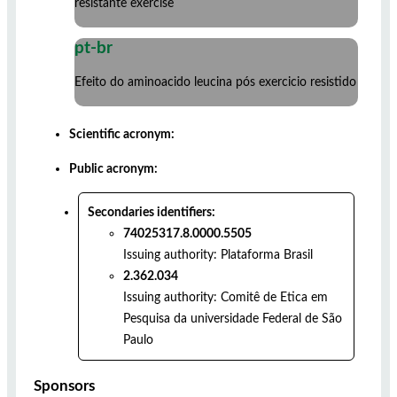
resistante exercise
pt-br
Efeito do aminoacido leucina pós exercicio resistido
Scientific acronym:
Public acronym:
Secondaries identifiers:
74025317.8.0000.5505
Issuing authority:
Plataforma Brasil
2.362.034
Issuing authority:
Comitê de Etica em
Pesquisa da universidade Federal de São
Paulo
Sponsors