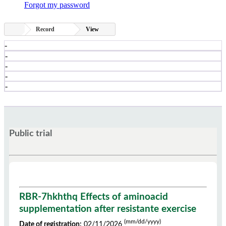
Forgot my password
Record
View
-
-
-
-
-
Public trial
RBR-7hkhthq Effects of aminoacid
supplementation after resistante exercise
(mm/dd/yyyy)
Date of registration:
02/11/2026