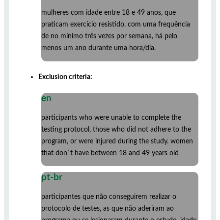
mulheres com idade entre 18 e 49 anos, que
praticam exercício resistido, com uma frequência
de no mínimo três vezes por semana, há pelo
menos um ano durante uma hora/dia.
Exclusion criteria:
en
participants who were unable to complete the
testing protocol, those who did not adhere to the
program, or were injured during the study. women
that don´t have between 18 and 49 years old
pt-br
participantes que não conseguirem realizar o
protocolo de testes, as que não aderiram ao