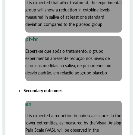
It is expected that after treatment, the experimental
group will show a reduction in cytokine levels
measured in saliva of at least one standard
deviation compared to the placebo group
pt-br
Espera-se que após o tratamento, o grupo
experimental apresente redução nos níveis de
citocinas medidas na saliva, de pelo menos um
desvio padrão, em relação ao grupo placebo
Secondary outcomes:
en
It is expected a reduction in pain scale scores in the
lower extremities, as measured by the Visual Analog
Pain Scale (VAS), will be observed in the