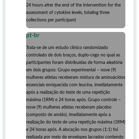
24 hours after the end of the intervention for the
assessment of cytokine levels, totaling three
collections per participant
pt-br
Trata-se de um estudo clínico randomizado
controlado de dois braços, duplo-cego no qual as
participantes foram distribuídas de forma aleatória
em dois grupos: Grupo experimental – nove (9)
mulheres atletas receberam mistura de aminoácidos
essenciais enriquecida com leucina, imediatamente
após a realização do teste de uma repetição
máxima (1RM) e 24 horas após. Grupo controle –
nove (9) mulheres atletas receberam placebo
(composto de amido), imediatamente após a
realização do teste de uma repetição máxima (1RM)
e 24 horas após. A alocação nos grupos (1:1) foi
realizada por meio de envelopes lacrados contendo