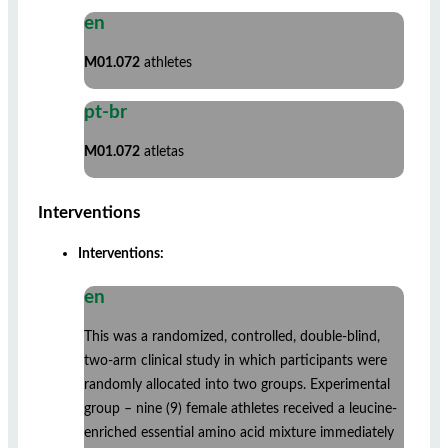
en
M01.072
athletes
pt-br
M01.072
atletas
Interventions
Interventions:
en
This was a randomized, controlled, double-blind,
two-arm clinical study in which participants were
randomly allocated into two groups. Experimental
group – nine (9) female athletes received a leucine-
enriched essential amino acid mixture immediately