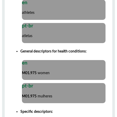
en
athletes
pt-br
atletas
General descriptors for health conditions:
en
M01.975
women
pt-br
M01.975
mulheres
Specific descriptors: