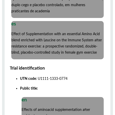
duplo cego e placebo controlado, em mulheres
praticantes de academia
es
Effect of Supplementation with an essential Amino Acid
blend enriched with Leucine on the Immune System after
resistance exercise: a prospective randomized, double-
blind, placebo-controlled study in female gym exercise
Trial identification
UTN code:
U1111-1333-0774
Public title:
en
Effects of aminoacid supplementation after