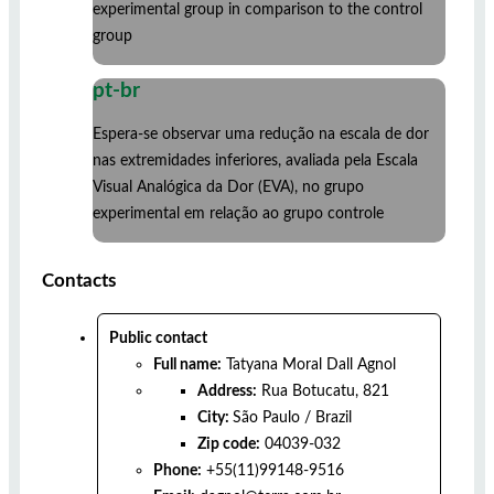
experimental group in comparison to the control
group
pt-br
Espera-se observar uma redução na escala de dor
nas extremidades inferiores, avaliada pela Escala
Visual Analógica da Dor (EVA), no grupo
experimental em relação ao grupo controle
Contacts
Public contact
Full name:
Tatyana Moral Dall Agnol
Address:
Rua Botucatu, 821
City:
São Paulo
/
Brazil
Zip code:
04039-032
Phone:
+55(11)99148-9516