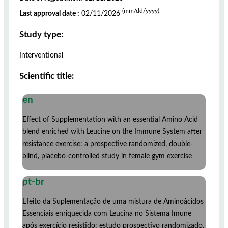
(mm/dd/yyyy)
Last approval date :
02/11/2026
Study type:
Interventional
Scientific title:
en
Effect of Supplementation with an essential Amino Acid
blend enriched with Leucine on the Immune System after
resistance exercise: a prospective randomized, double-
blind, placebo-controlled study in female gym exercise
pt-br
Efeito da Suplementação de uma mistura de Aminoácidos
Essenciais enriquecida com Leucina no Sistema Imune
após exercício resistido: estudo prospectivo randomizado,