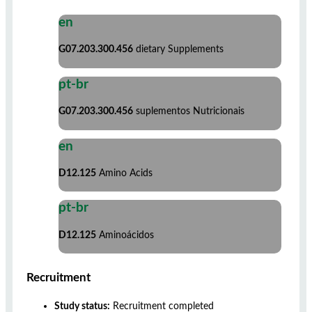
en
G07.203.300.456
dietary Supplements
pt-br
G07.203.300.456
suplementos Nutricionais
en
D12.125
Amino Acids
pt-br
D12.125
Aminoácidos
Recruitment
Study status:
Recruitment completed