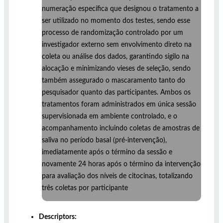
numeração específica que designou o tratamento a
ser utilizado no momento dos testes, sendo esse
processo de randomização controlado por um
investigador externo sem envolvimento direto na
coleta ou análise dos dados, garantindo sigilo na
alocação e minimizando vieses de seleção, sendo
também assegurado o mascaramento tanto do
pesquisador quanto das participantes. Ambos os
tratamentos foram administrados em única sessão
supervisionada em ambiente controlado, e o
acompanhamento incluindo coletas de amostras de
saliva no período basal (pré-intervenção),
imediatamente após o término da sessão e
novamente 24 horas após o término da intervenção
para avaliação dos níveis de citocinas, totalizando
três coletas por participante
Descriptors: