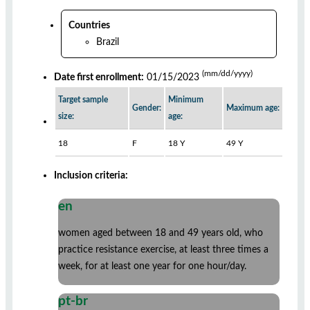
Countries
Brazil
(mm/dd/yyyy)
Date first enrollment:
01/15/2023
Target sample
Minimum
Gender:
Maximum age:
size:
age:
18
F
18 Y
49 Y
Inclusion criteria:
en
women aged between 18 and 49 years old, who
practice resistance exercise, at least three times a
week, for at least one year for one hour/day.
pt-br