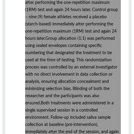
after performing the one-repetition maximum
(1RM) test and again 24 hours later. Control group
– nine (9) female athletes received a placebo
(starch-based) immediately after performing the
one-repetition maximum (1RM) test and again 24
hours later.Group allocation (1:1) was performed
using sealed envelopes containing specific
numbering that designated the treatment to be
used at the time of testing. This randomization
process was controlled by an external investigator
with no direct involvement in data collection or
analysis, ensuring allocation concealment and
minimizing selection bias. Blinding of both the
researcher and the participants was also
ensured.Both treatments were administered in a
single supervised session in a controlled
environment. Follow-up included saliva sample
collection at baseline (pre-intervention),
immediately after the end of the session, and again