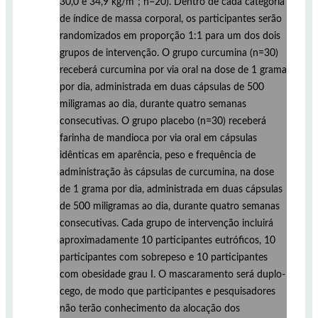
30,0 e 34,9 kg/m²; n=20). Dentro de cada categoria
de índice de massa corporal, os participantes serão
randomizados em proporção 1:1 para um dos dois
grupos de intervenção. O grupo curcumina (n=30)
receberá curcumina por via oral na dose de 1 grama
por dia, administrada em duas cápsulas de 500
miligramas ao dia, durante quatro semanas
consecutivas. O grupo placebo (n=30) receberá
farinha de mandioca por via oral em cápsulas
idênticas em aparência, peso e frequência de
administração às cápsulas de curcumina, na dose
de 1 grama por dia, administrada em duas cápsulas
de 500 miligramas ao dia, durante quatro semanas
consecutivas. Cada grupo de intervenção incluirá
aproximadamente 10 participantes eutróficos, 10
participantes com sobrepeso e 10 participantes
com obesidade grau I. O mascaramento será duplo-
cego, de modo que participantes e pesquisadores
não terão conhecimento da alocação dos