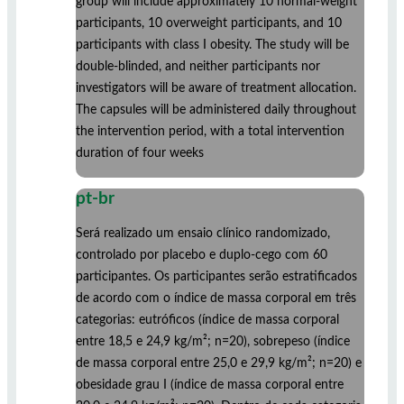
group will include approximately 10 normal-weight
participants, 10 overweight participants, and 10
participants with class I obesity. The study will be
double-blinded, and neither participants nor
investigators will be aware of treatment allocation.
The capsules will be administered daily throughout
the intervention period, with a total intervention
duration of four weeks
pt-br
Será realizado um ensaio clínico randomizado,
controlado por placebo e duplo-cego com 60
participantes. Os participantes serão estratificados
de acordo com o índice de massa corporal em três
categorias: eutróficos (índice de massa corporal
entre 18,5 e 24,9 kg/m²; n=20), sobrepeso (índice
de massa corporal entre 25,0 e 29,9 kg/m²; n=20) e
obesidade grau I (índice de massa corporal entre