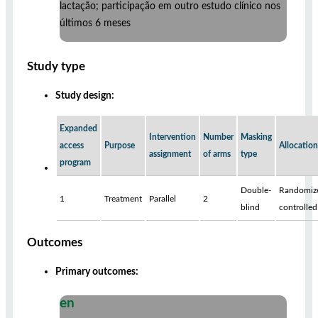
lactação; participação em outro estudo clínico nos
últimos 6 meses
Study type
Study design:
Expanded
Intervention
Number
Masking
access
Purpose
Allocation
assignment
of arms
type
program
Double-
Randomiz
1
Treatment
Parallel
2
blind
controlled
Outcomes
Primary outcomes:
en