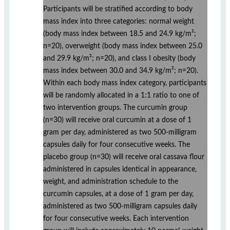
Participants will be stratified according to body
mass index into three categories: normal weight
(body mass index between 18.5 and 24.9 kg/m²;
n=20), overweight (body mass index between 25.0
and 29.9 kg/m²; n=20), and class I obesity (body
mass index between 30.0 and 34.9 kg/m²; n=20).
Within each body mass index category, participants
will be randomly allocated in a 1:1 ratio to one of
two intervention groups. The curcumin group
(n=30) will receive oral curcumin at a dose of 1
gram per day, administered as two 500-milligram
capsules daily for four consecutive weeks. The
placebo group (n=30) will receive oral cassava flour
administered in capsules identical in appearance,
weight, and administration schedule to the
curcumin capsules, at a dose of 1 gram per day,
administered as two 500-milligram capsules daily
for four consecutive weeks. Each intervention