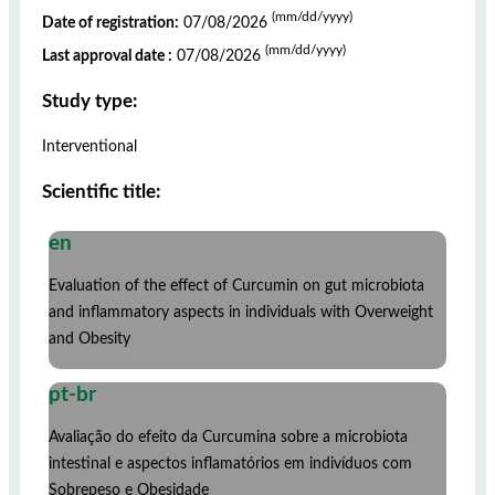
(mm/dd/yyyy)
Date of registration:
07/08/2026
(mm/dd/yyyy)
Last approval date :
07/08/2026
Study type:
Interventional
Scientific title:
en
Evaluation of the effect of Curcumin on gut microbiota
and inflammatory aspects in individuals with Overweight
and Obesity
pt-br
Avaliação do efeito da Curcumina sobre a microbiota
intestinal e aspectos inflamatórios em indivíduos com
Sobrepeso e Obesidade