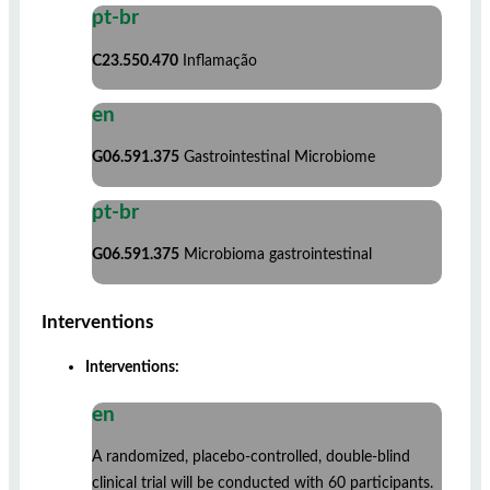
pt-br
C23.550.470
Inflamação
en
G06.591.375
Gastrointestinal Microbiome
pt-br
G06.591.375
Microbioma gastrointestinal
Interventions
Interventions:
en
A randomized, placebo-controlled, double-blind
clinical trial will be conducted with 60 participants.