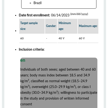
Brazil
(mm/dd/yyyy)
Date first enrollment:
06/14/2023
Target sample
Minimum
Gender:
Maximum age:
size:
age:
60
-
40 Y
60 Y
Inclusion criteria:
en
Individuals of both sexes; aged between 40 and 60
years; body mass index between 18.5 and 34.9
kg/m², classified as normal weight (18.5–24.9
kg/m²), overweight (25.0–29.9 kg/m²), or class I
obesity (30.0–34.9 kg/m²); willingness to participate
in the study and provision of written informed
consent