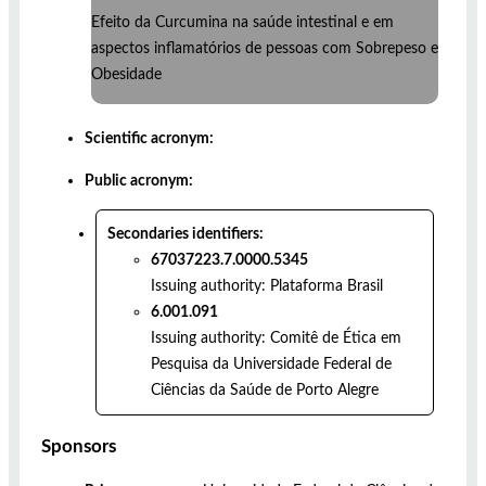
Efeito da Curcumina na saúde intestinal e em
aspectos inflamatórios de pessoas com Sobrepeso e
Obesidade
Scientific acronym:
Public acronym:
Secondaries identifiers:
67037223.7.0000.5345
Issuing authority:
Plataforma Brasil
6.001.091
Issuing authority:
Comitê de Ética em
Pesquisa da Universidade Federal de
Ciências da Saúde de Porto Alegre
Sponsors