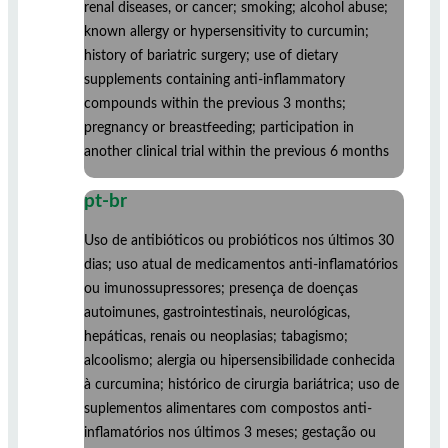
renal diseases, or cancer; smoking; alcohol abuse;
known allergy or hypersensitivity to curcumin;
history of bariatric surgery; use of dietary
supplements containing anti-inflammatory
compounds within the previous 3 months;
pregnancy or breastfeeding; participation in
another clinical trial within the previous 6 months
pt-br
Uso de antibióticos ou probióticos nos últimos 30
dias; uso atual de medicamentos anti-inflamatórios
ou imunossupressores; presença de doenças
autoimunes, gastrointestinais, neurológicas,
hepáticas, renais ou neoplasias; tabagismo;
alcoolismo; alergia ou hipersensibilidade conhecida
à curcumina; histórico de cirurgia bariátrica; uso de
suplementos alimentares com compostos anti-
inflamatórios nos últimos 3 meses; gestação ou