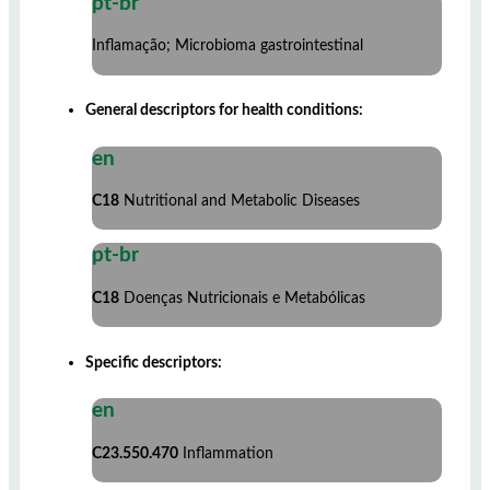
pt-br
Inflamação; Microbioma gastrointestinal
General descriptors for health conditions:
en
C18
Nutritional and Metabolic Diseases
pt-br
C18
Doenças Nutricionais e Metabólicas
Specific descriptors:
en
C23.550.470
Inflammation