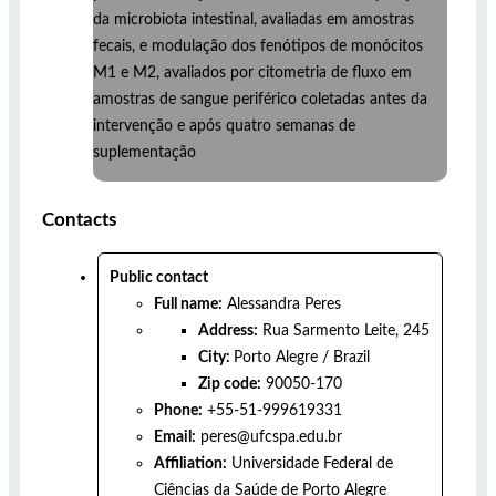
da microbiota intestinal, avaliadas em amostras
fecais, e modulação dos fenótipos de monócitos
M1 e M2, avaliados por citometria de fluxo em
amostras de sangue periférico coletadas antes da
intervenção e após quatro semanas de
suplementação
Contacts
Public contact
Full name:
Alessandra Peres
Address:
Rua Sarmento Leite, 245
City:
Porto Alegre
/
Brazil
Zip code:
90050-170
Phone:
+55-51-999619331
Email:
peres@ufcspa.edu.br
Affiliation:
Universidade Federal de
Ciências da Saúde de Porto Alegre