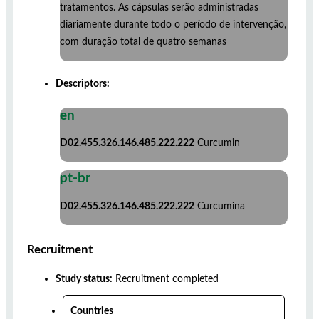
tratamentos. As cápsulas serão administradas
diariamente durante todo o período de intervenção,
com duração total de quatro semanas
Descriptors:
en
D02.455.326.146.485.222.222
Curcumin
pt-br
D02.455.326.146.485.222.222
Curcumina
Recruitment
Study status:
Recruitment completed
Countries