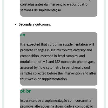
coletadas antes da intervenção e após quatro
semanas de suplementação
Secondary outcomes:
en
It is expected that curcumin supplementation will
promote changes in gut microbiota diversity and
composition, assessed in fecal samples, and
modulation of M1 and M2 monocyte phenotypes,
assessed by flow cytometry in peripheral blood
samples collected before the intervention and after
four weeks of supplementation
pt-br
Espera-se que a suplementação com curcumina
promova alterações na diversidade e composição