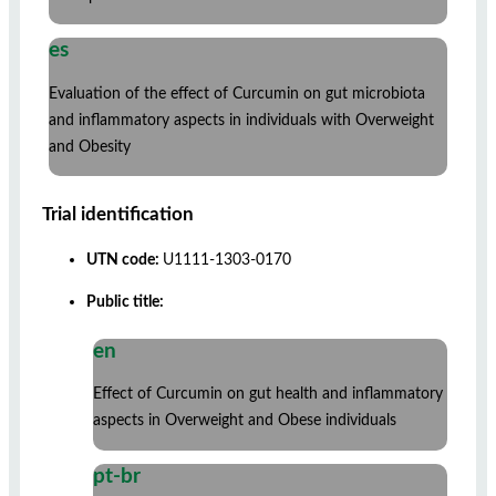
es
Evaluation of the effect of Curcumin on gut microbiota
and inflammatory aspects in individuals with Overweight
and Obesity
Trial identification
UTN code:
U1111-1303-0170
Public title:
en
Effect of Curcumin on gut health and inflammatory
aspects in Overweight and Obese individuals
pt-br