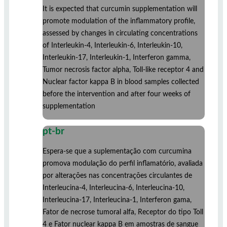
It is expected that curcumin supplementation will
promote modulation of the inflammatory profile,
assessed by changes in circulating concentrations
of Interleukin-4, Interleukin-6, Interleukin-10,
Interleukin-17, Interleukin-1, Interferon gamma,
Tumor necrosis factor alpha, Toll-like receptor 4 and
Nuclear factor kappa B in blood samples collected
before the intervention and after four weeks of
supplementation
pt-br
Espera-se que a suplementação com curcumina
promova modulação do perfil inflamatório, avaliada
por alterações nas concentrações circulantes de
Interleucina-4, Interleucina-6, Interleucina-10,
Interleucina-17, Interleucina-1, Interferon gama,
Fator de necrose tumoral alfa, Receptor do tipo Toll
4 e Fator nuclear kappa B em amostras de sangue