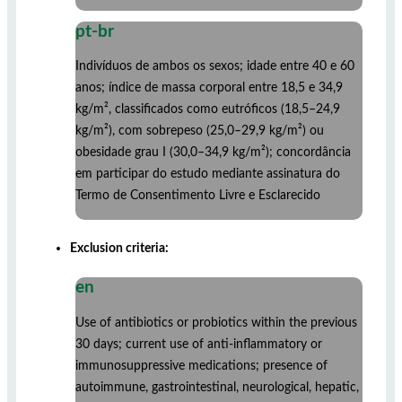
pt-br
Indivíduos de ambos os sexos; idade entre 40 e 60
anos; índice de massa corporal entre 18,5 e 34,9
kg/m², classificados como eutróficos (18,5–24,9
kg/m²), com sobrepeso (25,0–29,9 kg/m²) ou
obesidade grau I (30,0–34,9 kg/m²); concordância
em participar do estudo mediante assinatura do
Termo de Consentimento Livre e Esclarecido
Exclusion criteria:
en
Use of antibiotics or probiotics within the previous
30 days; current use of anti-inflammatory or
immunosuppressive medications; presence of
autoimmune, gastrointestinal, neurological, hepatic,