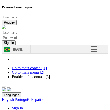
Password reset request
BRASIL
Simplifique!
Comunica BR
Go to main content [1]
Go to main menu [2]
Participe
Enable hight contrast [3]
Acesso à informação
Legislação
Languages
Canais
English
Português
Español
Sign in