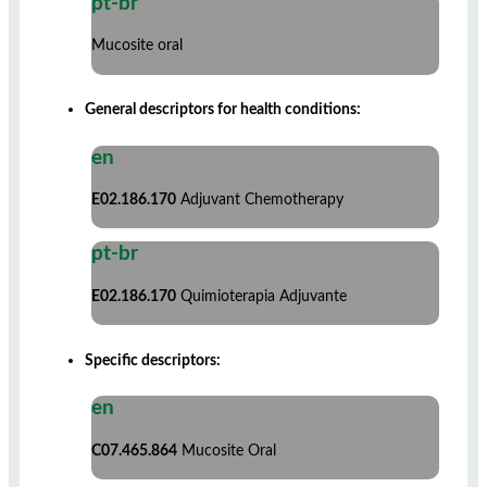
pt-br
Mucosite oral
General descriptors for health conditions:
en
E02.186.170
Adjuvant Chemotherapy
pt-br
E02.186.170
Quimioterapia Adjuvante
Specific descriptors:
en
C07.465.864
Mucosite Oral