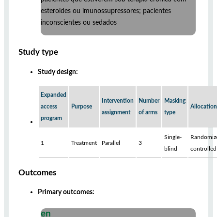
esteroides ou imunossupressores; pacientes
inconscientes ou sedados
Study type
Study design:
Expanded
Intervention
Number
Masking
access
Purpose
Allocation
assignment
of arms
type
program
Single-
Randomiz
1
Treatment
Parallel
3
blind
controlled
Outcomes
Primary outcomes:
en