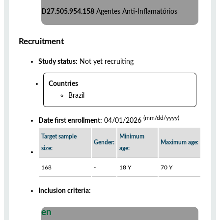
D27.505.954.158
Agentes Anti-Inflamatórios
Recruitment
Study status:
Not yet recruiting
Countries
Brazil
(mm/dd/yyyy)
Date first enrollment:
04/01/2026
Target sample
Minimum
Gender:
Maximum age:
size:
age:
168
-
18 Y
70 Y
Inclusion criteria:
en