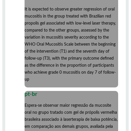
It is expected to observe greater regression of oral
mucositis in the group treated with Brazilian red
propolis gel associated with low-level laser therapy,
compared to the other groups, assessed by the
variation in mucositis severity according to the
WHO Oral Mucositis Scale between the beginning
of the intervention (T1) and the seventh day of
follow-up (T3), with the primary outcome defined
as the difference in the proportion of participants
who achieve grade 0 mucositis on day 7 of follow-
up
pt-br
Espera-se observar maior regressão da mucosite
oral no grupo tratado com gel de própolis vermelha
brasileira associado à laserterapia de baixa potência,
em comparação aos demais grupos, avaliada pela