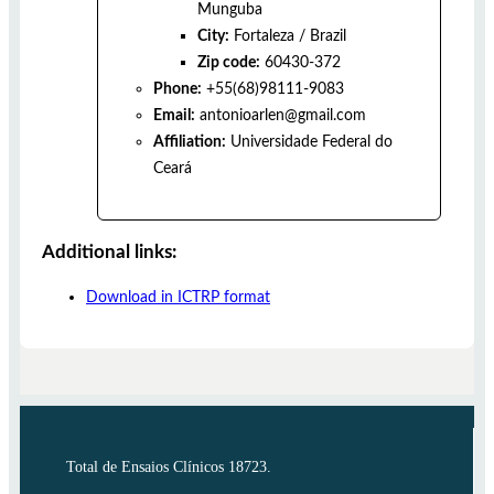
Munguba
City:
Fortaleza
/
Brazil
Zip code:
60430-372
Phone:
+55(68)98111-9083
Email:
antonioarlen@gmail.com
Affiliation:
Universidade Federal do
Ceará
Additional links:
Download in ICTRP format
Total de Ensaios Clínicos 18723.