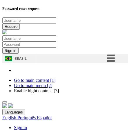
Password reset request
BRASIL
Simplifique!
Comunica BR
Go to main content [1]
Go to main menu [2]
Participe
Enable hight contrast [3]
Acesso à informação
Legislação
Languages
Canais
English
Português
Español
Sign in