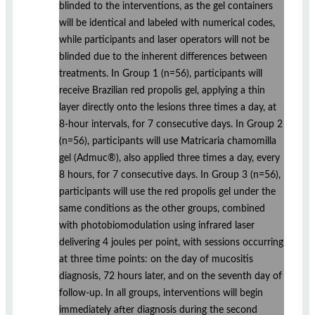
blinded to the interventions, as the gel containers
will be identical and labeled with numerical codes,
while participants and laser operators will not be
blinded due to the inherent differences between
treatments. In Group 1 (n=56), participants will
receive Brazilian red propolis gel, applying a thin
layer directly onto the lesions three times a day, at
8-hour intervals, for 7 consecutive days. In Group 2
(n=56), participants will use Matricaria chamomilla
gel (Admuc®), also applied three times a day, every
8 hours, for 7 consecutive days. In Group 3 (n=56),
participants will use the red propolis gel under the
same conditions as the other groups, combined
with photobiomodulation using infrared laser
delivering 4 joules per point, with sessions occurring
at three time points: on the day of mucositis
diagnosis, 72 hours later, and on the seventh day of
follow-up. In all groups, interventions will begin
immediately after diagnosis during the second