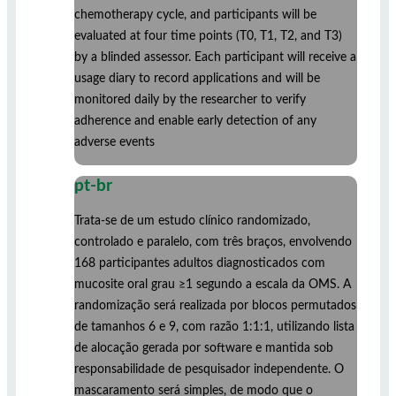
chemotherapy cycle, and participants will be
evaluated at four time points (T0, T1, T2, and T3)
by a blinded assessor. Each participant will receive a
usage diary to record applications and will be
monitored daily by the researcher to verify
adherence and enable early detection of any
adverse events
pt-br
Trata-se de um estudo clínico randomizado,
controlado e paralelo, com três braços, envolvendo
168 participantes adultos diagnosticados com
mucosite oral grau ≥1 segundo a escala da OMS. A
randomização será realizada por blocos permutados
de tamanhos 6 e 9, com razão 1:1:1, utilizando lista
de alocação gerada por software e mantida sob
responsabilidade de pesquisador independente. O
mascaramento será simples, de modo que o