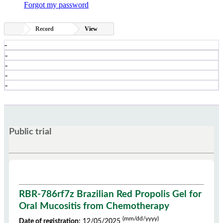
Forgot my password
Record
View
-
-
-
-
-
Public trial
RBR-786rf7z Brazilian Red Propolis Gel for
Oral Mucositis from Chemotherapy
(mm/dd/yyyy)
Date of registration:
12/05/2025