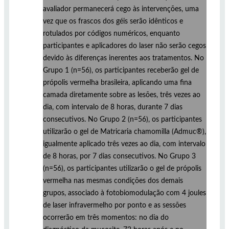
avaliador permanecerá cego às intervenções, uma
vez que os frascos dos géis serão idênticos e
rotulados por códigos numéricos, enquanto
participantes e aplicadores do laser não serão cegos
devido às diferenças inerentes aos tratamentos. No
Grupo 1 (n=56), os participantes receberão gel de
própolis vermelha brasileira, aplicando uma fina
camada diretamente sobre as lesões, três vezes ao
dia, com intervalo de 8 horas, durante 7 dias
consecutivos. No Grupo 2 (n=56), os participantes
utilizarão o gel de Matricaria chamomilla (Admuc®),
igualmente aplicado três vezes ao dia, com intervalo
de 8 horas, por 7 dias consecutivos. No Grupo 3
(n=56), os participantes utilizarão o gel de própolis
vermelha nas mesmas condições dos demais
grupos, associado à fotobiomodulação com 4 joules
de laser infravermelho por ponto e as sessões
ocorrerão em três momentos: no dia do