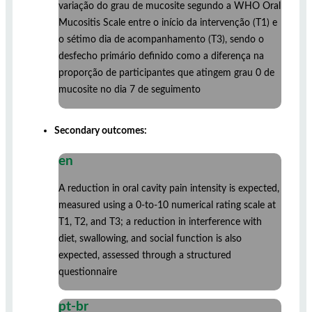
variação do grau de mucosite segundo a WHO Oral
Mucositis Scale entre o início da intervenção (T1) e
o sétimo dia de acompanhamento (T3), sendo o
desfecho primário definido como a diferença na
proporção de participantes que atingem grau 0 de
mucosite no dia 7 de seguimento
Secondary outcomes:
en
A reduction in oral cavity pain intensity is expected,
measured using a 0-to-10 numerical rating scale at
T1, T2, and T3; a reduction in interference with
diet, swallowing, and social function is also
expected, assessed through a structured
questionnaire
pt-br