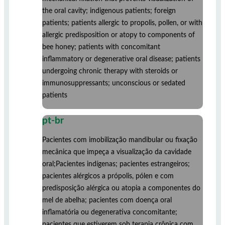
the oral cavity; indigenous patients; foreign
patients; patients allergic to propolis, pollen, or with
allergic predisposition or atopy to components of
bee honey; patients with concomitant
inflammatory or degenerative oral disease; patients
undergoing chronic therapy with steroids or
immunosuppressants; unconscious or sedated
patients
pt-br
Pacientes com imobilização mandibular ou fixação
mecânica que impeça a visualização da cavidade
oral;Pacientes indígenas; pacientes estrangeiros;
pacientes alérgicos a própolis, pólen e com
predisposição alérgica ou atopia a componentes do
mel de abelha; pacientes com doença oral
inflamatória ou degenerativa concomitante;
pacientes que estiverem sob terapia crônica com