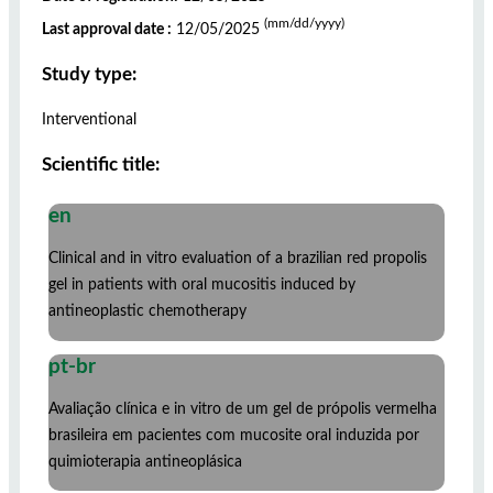
(mm/dd/yyyy)
Last approval date :
12/05/2025
Study type:
Interventional
Scientific title:
en
Clinical and in vitro evaluation of a brazilian red propolis
gel in patients with oral mucositis induced by
antineoplastic chemotherapy
pt-br
Avaliação clínica e in vitro de um gel de própolis vermelha
brasileira em pacientes com mucosite oral induzida por
quimioterapia antineoplásica