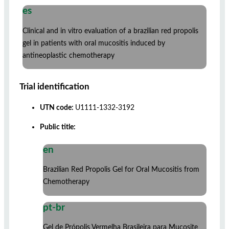
es
Clinical and in vitro evaluation of a brazilian red propolis
gel in patients with oral mucositis induced by
antineoplastic chemotherapy
Trial identification
UTN code:
U1111-1332-3192
Public title:
en
Brazilian Red Propolis Gel for Oral Mucositis from
Chemotherapy
pt-br
Gel de Própolis Vermelha Brasileira para Mucosite