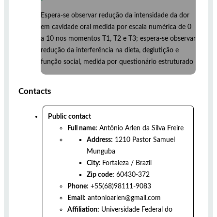
Espera-se observar redução da intensidade da dor
em cavidade oral medida por escala numérica de 0
a 10 nos momentos T1, T2 e T3; espera-se observar
redução da interferência na dieta, deglutição e
função social, medida por questionário estruturado
Contacts
Public contact
Full name:
Antônio Arlen da Silva Freire
Address:
1210 Pastor Samuel
Munguba
City:
Fortaleza
/
Brazil
Zip code:
60430-372
Phone:
+55(68)98111-9083
Email:
antonioarlen@gmail.com
Affiliation:
Universidade Federal do