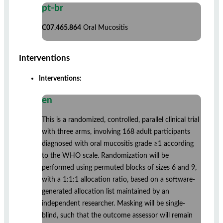
pt-br
C07.465.864
Oral Mucositis
Interventions
Interventions:
en
This is a randomized, controlled, parallel clinical trial
with three arms, involving 168 adult participants
diagnosed with oral mucositis grade ≥1 according
to the WHO scale. Randomization will be
performed using permuted blocks of sizes 6 and 9,
with a 1:1:1 allocation ratio, based on a software-
generated allocation list maintained by an
independent researcher. Masking will be single-
blind, such that the outcome assessor will remain