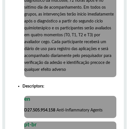
diagnóstico da mucosite, 72 horas após e no
sétimo dia de acompanhamento. Em todos os
grupos, as intervenções terão início imediatamente
após o diagnóstico a partir do segundo ciclo
quimioterápico e os participantes serão avaliados
em quatro momentos (T0, T1, T2 e T3) por
avaliador cego. Cada participante receberá um
diário de uso para registro das aplicações e será
acompanhado diariamente pelo pesquisador para
verificação da adesão e identificação precoce de
qualquer efeito adverso
Descriptors:
en
D27.505.954.158
Anti-Inflammatory Agents
pt-br