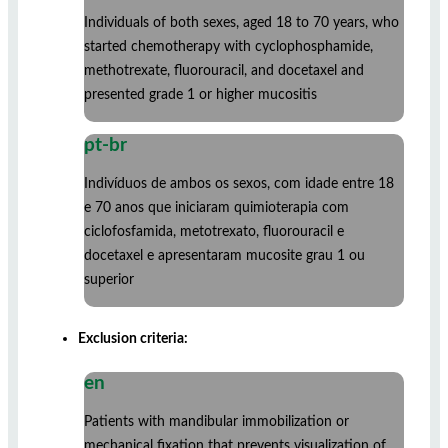
Individuals of both sexes, aged 18 to 70 years, who
started chemotherapy with cyclophosphamide,
methotrexate, fluorouracil, and docetaxel and
presented grade 1 or higher mucositis
pt-br
Indivíduos de ambos os sexos, com idade entre 18
e 70 anos que iniciaram quimioterapia com
ciclofosfamida, metotrexato, fluorouracil e
docetaxel e apresentaram mucosite grau 1 ou
superior
Exclusion criteria:
en
Patients with mandibular immobilization or
mechanical fixation that prevents visualization of