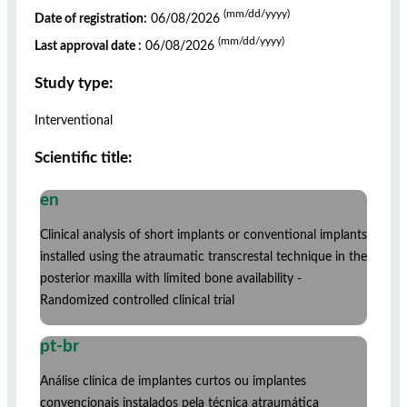
(mm/dd/yyyy)
Date of registration:
06/08/2026
(mm/dd/yyyy)
Last approval date :
06/08/2026
Study type:
Interventional
Scientific title:
en
Clinical analysis of short implants or conventional implants
installed using the atraumatic transcrestal technique in the
posterior maxilla with limited bone availability -
Randomized controlled clinical trial
pt-br
Análise clínica de implantes curtos ou implantes
convencionais instalados pela técnica atraumática