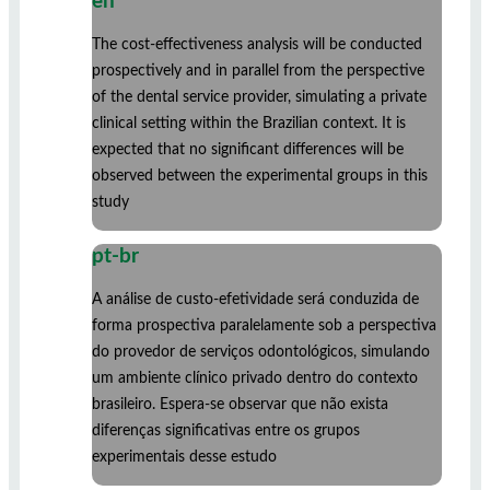
en
The cost-effectiveness analysis will be conducted
prospectively and in parallel from the perspective
of the dental service provider, simulating a private
clinical setting within the Brazilian context. It is
expected that no significant differences will be
observed between the experimental groups in this
study
pt-br
A análise de custo-efetividade será conduzida de
forma prospectiva paralelamente sob a perspectiva
do provedor de serviços odontológicos, simulando
um ambiente clínico privado dentro do contexto
brasileiro. Espera-se observar que não exista
diferenças significativas entre os grupos
experimentais desse estudo