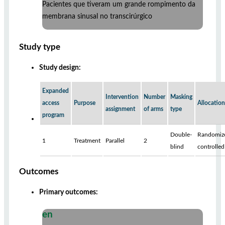
Pacientes que tiveram um grande rompimento da
membrana sinusal no transcirúrgico
Study type
Study design:
Expanded
Intervention
Number
Masking
access
Purpose
Allocation
assignment
of arms
type
program
Double-
Randomiz
1
Treatment
Parallel
2
blind
controlled
Outcomes
Primary outcomes:
en