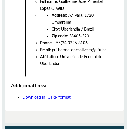
Full name:
Guilherme José Pimentel
Lopes Oliveira
Address:
Av. Pará, 1720.
Umuarama
City:
Uberlandia
/
Brazil
Zip code:
38405-320
Phone:
+55(34)3225-8106
Email:
guilherme.lopesoliveira@ufu.br
Affiliation:
Universidade Federal de
Uberlândia
Additional links:
Download in ICTRP format