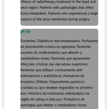
History of radiotherapy treatment in the head and
neck region; Patients with pathologies that affect
bone metabolism; Patients who experienced a large
rupture of the sinus membrane during surgery
pt-br
Fumantes; Diabéticos descompensados; Portadores
de periodontite crônica ou agressiva; Pacientes
usuários de medicamentos que alterem o
metabolismo ósseo; Pacientes que apresentem
infecções crônicas das vias aéreas superiores;
Pacientes que utilizam cronicamente anti-
inflamatórios e antibióticos; Portadores de
bruxismo; Etilistas; Dependentes químicos;
Grávidas ou que desejam engravidar no próximo
ano; Histórico de tratamento radioterápico na
região de cabeça e pescoço; Portadores de
patologias que afetem o metabolismo ósseo;