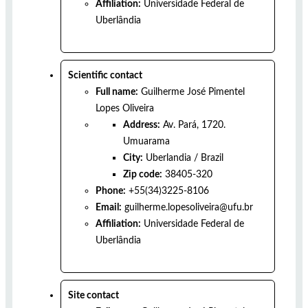
Affiliation:
Universidade Federal de
Uberlândia
Scientific contact
Full name:
Guilherme José Pimentel
Lopes Oliveira
Address:
Av. Pará, 1720.
Umuarama
City:
Uberlandia
/
Brazil
Zip code:
38405-320
Phone:
+55(34)3225-8106
Email:
guilherme.lopesoliveira@ufu.br
Affiliation:
Universidade Federal de
Uberlândia
Site contact