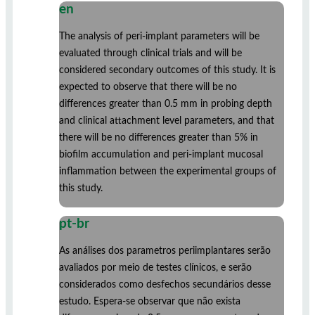
en
The analysis of peri-implant parameters will be
evaluated through clinical trials and will be
considered secondary outcomes of this study. It is
expected to observe that there will be no
differences greater than 0.5 mm in probing depth
and clinical attachment level parameters, and that
there will be no differences greater than 5% in
biofilm accumulation and peri-implant mucosal
inflammation between the experimental groups of
this study.
pt-br
As análises dos parametros periimplantares serão
avaliados por meio de testes clínicos, e serão
considerados como desfechos secundários desse
estudo. Espera-se observar que não exista