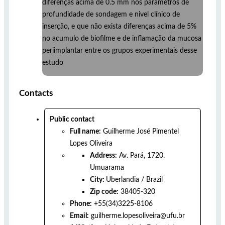
diferenças acima de 0.5 mm nos parametros de
profundidade de sondagem e nivel clínico de
inserção, e que não exista diferenças acima de 5%
no acumulo de biofilme e de inflamação da mucosa
periimplantar entre os grupos experimentais desse
estudo
Contacts
Public contact
Full name:
Guilherme José Pimentel
Lopes Oliveira
Address:
Av. Pará, 1720.
Umuarama
City:
Uberlandia
/
Brazil
Zip code:
38405-320
Phone:
+55(34)3225-8106
Email:
guilherme.lopesoliveira@ufu.br