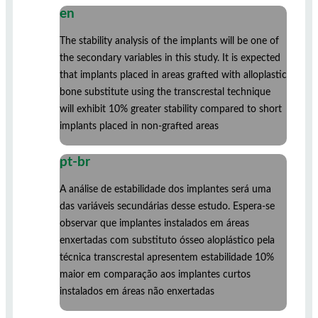
en
The stability analysis of the implants will be one of
the secondary variables in this study. It is expected
that implants placed in areas grafted with alloplastic
bone substitute using the transcrestal technique
will exhibit 10% greater stability compared to short
implants placed in non-grafted areas
pt-br
A análise de estabilidade dos implantes será uma
das variáveis secundárias desse estudo. Espera-se
observar que implantes instalados em áreas
enxertadas com substituto ósseo aloplástico pela
técnica transcrestal apresentem estabilidade 10%
maior em comparação aos implantes curtos
instalados em áreas não enxertadas