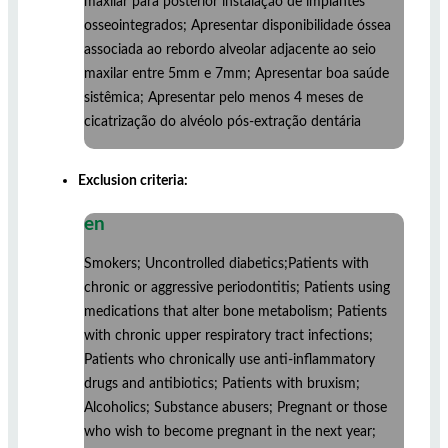
maxilar para posterior instalação de implantes
osseointegrados; Apresentar disponibilidade óssea
associada ao rebordo alveolar adjacente ao seio
maxilar entre 5mm e 7mm; Apresentar boa saúde
sistêmica; Apresentar pelo menos 4 meses de
cicatrização do alvéolo pós-extração dentária
Exclusion criteria:
en
Smokers; Uncontrolled diabetics;Patients with
chronic or aggressive periodontitis; Patients using
medications that alter bone metabolism; Patients
with chronic upper respiratory tract infections;
Patients who chronically use anti-inflammatory
drugs and antibiotics; Patients with bruxism;
Alcoholics; Substance abusers; Pregnant or those
who wish to become pregnant in the next year;