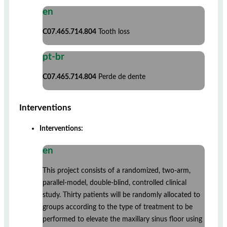
en
C07.465.714.804
Tooth loss
pt-br
C07.465.714.804
Perde de dente
Interventions
Interventions:
en
This project consists of a randomized, two-arm,
parallel-model, double-blind, controlled clinical
study. Thirty patients will be randomly allocated to
groups according to the type of treatment to be
performed to elevate the maxillary sinus floor using