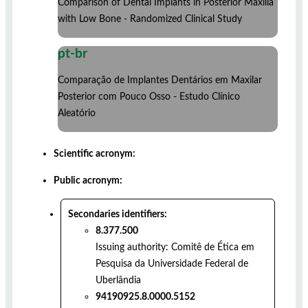
Comparison of Dental Implants in Posterior Maxilla
with Low Bone - Randomized Clinical Study
pt-br
Comparação de Implantes Dentários em Maxilar
Posterior com Pouco Osso - Estudo Clínico
Aleatório
Scientific acronym:
Public acronym:
Secondaries identifiers:
8.377.500
Issuing authority:
Comitê de Ética em
Pesquisa da Universidade Federal de
Uberlândia
94190925.8.0000.5152