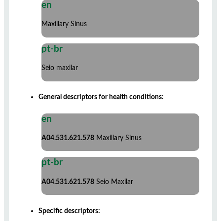
en
Maxillary Sinus
pt-br
Seio maxilar
General descriptors for health conditions:
en
A04.531.621.578
Maxillary Sinus
pt-br
A04.531.621.578
Seio Maxilar
Specific descriptors: