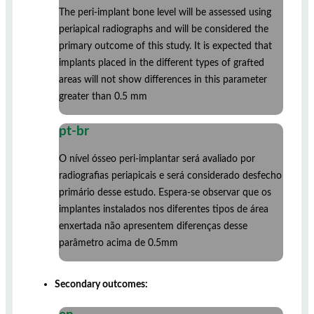
The peri-implant bone level will be assessed using
periapical radiographs and will be considered the
primary outcome of this study. It is expected that
implants placed in the different types of grafted
areas will not show differences in this parameter
greater than 0.5 mm
pt-br
O nível ósseo peri-implantar será avaliado por
radiografias periapicais e será considerado desfecho
primário desse estudo. Espera-se observar que os
implantes instalados nos diferentes tipos de área
enxertada não apresentem diferenças desse
parâmetro acima de 0.5mm
Secondary outcomes: