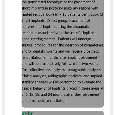
the transcrestal technique or the placement of
short implants in posterior maxillary regions with
limited residual bone (n = 15 patients per group): 1)
Short implants; 2) Test group: Placement of
conventional implants using the atraumatic
technique associated with the use of alloplastic
bone grafting material. Patients will undergo
surgical procedures for the insertion of biomaterials
and/or dental implants and will receive prosthetic
rehabilitation 3 months after implant placement
and will be prospectively followed for two years.
Cost-effectiveness analyses, tomographic analyses,
clinical analyses, radiographic analyses, and implant
stability analyses will be performed to evaluate the
clinical behavior of implants placed in these areas at
3, 6, 12, 18, and 24 months after their placement
and prosthetic rehabilitation.
pt-br