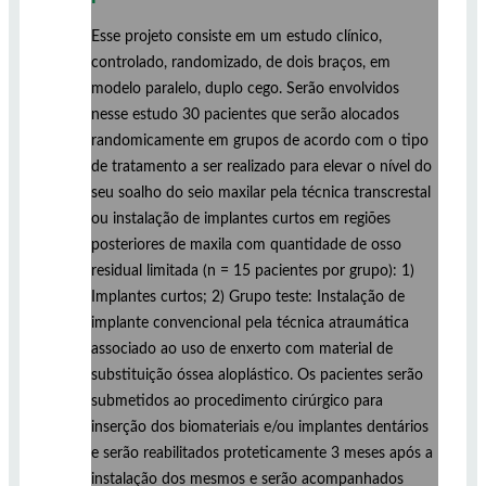
Esse projeto consiste em um estudo clínico,
controlado, randomizado, de dois braços, em
modelo paralelo, duplo cego. Serão envolvidos
nesse estudo 30 pacientes que serão alocados
randomicamente em grupos de acordo com o tipo
de tratamento a ser realizado para elevar o nível do
seu soalho do seio maxilar pela técnica transcrestal
ou instalação de implantes curtos em regiões
posteriores de maxila com quantidade de osso
residual limitada (n = 15 pacientes por grupo): 1)
Implantes curtos; 2) Grupo teste: Instalação de
implante convencional pela técnica atraumática
associado ao uso de enxerto com material de
substituição óssea aloplástico. Os pacientes serão
submetidos ao procedimento cirúrgico para
inserção dos biomateriais e/ou implantes dentários
e serão reabilitados proteticamente 3 meses após a
instalação dos mesmos e serão acompanhados