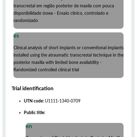
transcrestal em região posterior de maxila com pouca
disponibilidade óssea - Ensaio clínico, controlado e
randomizado
es
Clinical analysis of short implants or conventional implants
installed using the atraumatic transcrestal technique in the
posterior maxilla with limited bone availability -
Randomized controlled clinical trial
Trial identification
UTN code:
U1111-1340-0709
Public title:
en