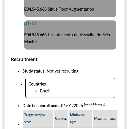
E04.545.668
Sinus Floor Augmentation
pt-br
E04.545.668
Levantamento do Assoalho do Seio
Maxilar
Recruitment
Study status:
Not yet recruiting
Countries
Brazil
(mm/dd/yyyy)
Date first enrollment:
06/01/2026
Target sample
Minimum
Gender:
Maximum age:
size:
age: