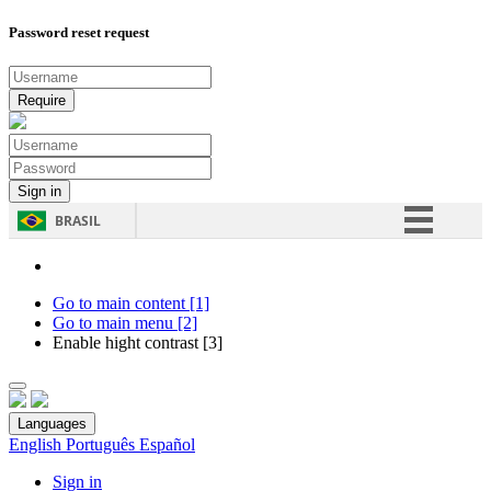
Password reset request
BRASIL
Simplifique!
Comunica BR
Go to main content [1]
Go to main menu [2]
Participe
Enable hight contrast [3]
Acesso à informação
Legislação
Languages
Canais
English
Português
Español
Sign in