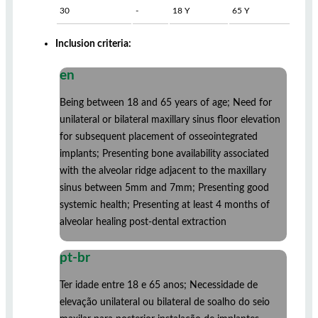
30
-
18 Y
65 Y
Inclusion criteria:
en
Being between 18 and 65 years of age; Need for
unilateral or bilateral maxillary sinus floor elevation
for subsequent placement of osseointegrated
implants; Presenting bone availability associated
with the alveolar ridge adjacent to the maxillary
sinus between 5mm and 7mm; Presenting good
systemic health; Presenting at least 4 months of
alveolar healing post-dental extraction
pt-br
Ter idade entre 18 e 65 anos; Necessidade de
elevação unilateral ou bilateral de soalho do seio