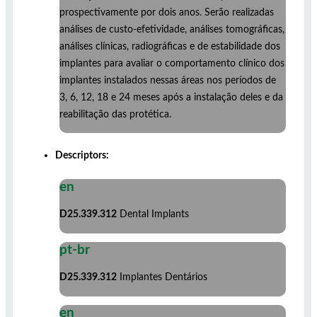
prospectivamente por dois anos. Serão realizadas
análises de custo-efetividade, análises tomográficas,
análises clínicas, radiográficas e de estabilidade dos
implantes para avaliar o comportamento clínico dos
implantes instalados nessas áreas nos períodos de
3, 6, 12, 18 e 24 meses após a instalação deles e da
reabilitação das protética.
Descriptors:
en
D25.339.312
Dental Implants
pt-br
D25.339.312
Implantes Dentários
en