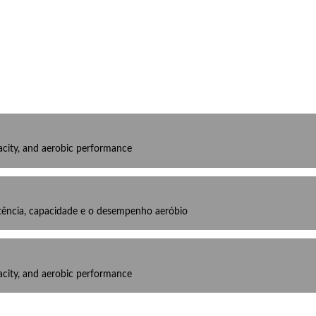
acity, and aerobic performance
otência, capacidade e o desempenho aeróbio
acity, and aerobic performance