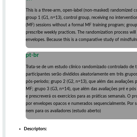
This is a three-arm, open-label (non-masked) randomized cont
group 1 (G1, n=13), control group, receiving no intervent
(MF) sessions without a formal MF training program; group 3
prescribe weekly practices. The randomization process wi
envelopes. Because this is a comparative study of mindfulne
pt-br
Trata-se de um estudo clínico randomizado controlado de t
participantes serão divididos aleatoriamente em três grup
pós-período; grupo 2 (G2, n=13), que além das avaliações 
MF; grupo 3 (G3, n=14), que além das avaliações pré e pós 
e prescreverá os exercícios para as práticas semanais. O p
por envelopes opacos e numerados sequencialmente. Por se
nem para os avaliadores (estudo aberto)
Descriptors: