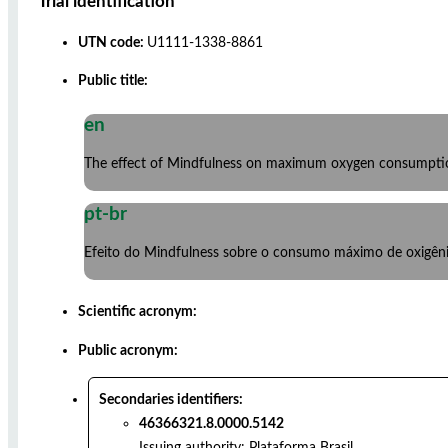
Trial identification
UTN code:
U1111-1338-8861
Public title:
en
The effect of Mindfulness on maximum oxygen consumption
pt-br
Efeito do Mindfulness sobre o consumo máximo de oxigêni
Scientific acronym:
Public acronym:
Secondaries identifiers:
46366321.8.0000.5142
Issuing authority:
Plataforma Brasil