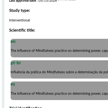
Last approval date :
05/15/2026
Study type:
Interventional
Scientific title:
en
The influence of Mindfulness practice on determining power, cap
pt-br
Influência da prática do Mindfulness sobre a determinação da p
es
The influence of Mindfulness practice on determining power, cap