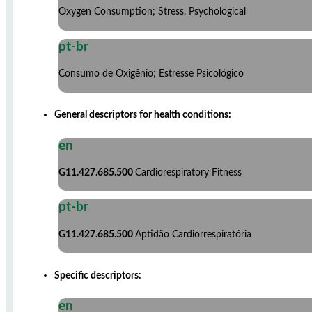
Oxygen Consumption; Stress, Psychological
pt-br
Consumo de Oxigênio; Estresse Psicológico
General descriptors for health conditions:
en
G11.427.685.500
Cardiorespiratory Fitness
pt-br
G11.427.685.500
Aptidão Cardiorrespiratória
Specific descriptors:
en