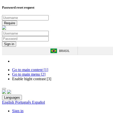
Password reset request
BRASIL
Go to main content [1]
Go to main menu [2]
Enable hight contrast [3]
Languages
English
Português
Español
Sign in