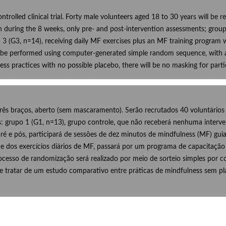
rolled clinical trial. Forty male volunteers aged 18 to 30 years will be re
ion during the 8 weeks, only pre- and post-intervention assessments; gro
 (G3, n=14), receiving daily MF exercises plus an MF training program wit
ll be performed using computer-generated simple random sequence, with 
ss practices with no possible placebo, there will be no masking for parti
rês braços, aberto (sem mascaramento). Serão recrutados 40 voluntários
os: grupo 1 (G1, n=13), grupo controle, que não receberá nenhuma interve
pré e pós, participará de sessões de dez minutos de mindfulness (MF) gu
e dos exercícios diários de MF, passará por um programa de capacitação 
rocesso de randomização será realizado por meio de sorteio simples por 
 tratar de um estudo comparativo entre práticas de mindfulness sem pl