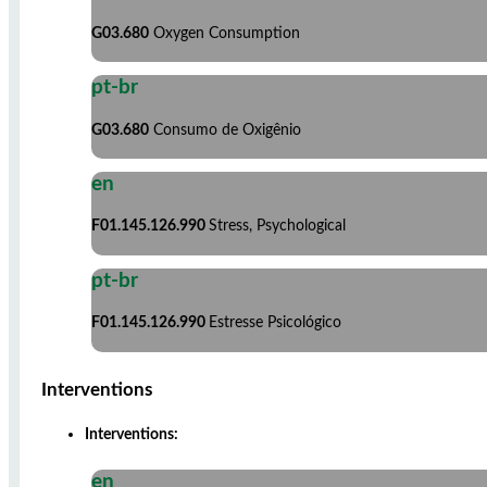
G03.680
Oxygen Consumption
pt-br
G03.680
Consumo de Oxigênio
en
F01.145.126.990
Stress, Psychological
pt-br
F01.145.126.990
Estresse Psicológico
Interventions
Interventions:
en