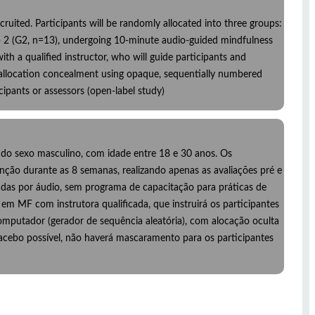
cruited. Participants will be randomly allocated into three groups:
up 2 (G2, n=13), undergoing 10-minute audio-guided mindfulness
h a qualified instructor, who will guide participants and
allocation concealment using opaque, sequentially numbered
cipants or assessors (open-label study)
 do sexo masculino, com idade entre 18 e 30 anos. Os
nção durante as 8 semanas, realizando apenas as avaliações pré e
iadas por áudio, sem programa de capacitação para práticas de
em MF com instrutora qualificada, que instruirá os participantes
computador (gerador de sequência aleatória), com alocação oculta
acebo possível, não haverá mascaramento para os participantes