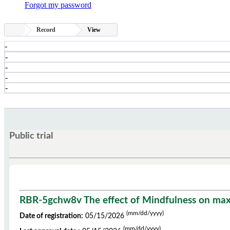
Forgot my password
Record
View
-
-
-
-
-
Public trial
RBR-5gchw8v The effect of Mindfulness on max
(mm/dd/yyyy)
Date of registration:
05/15/2026
(mm/dd/yyyy)