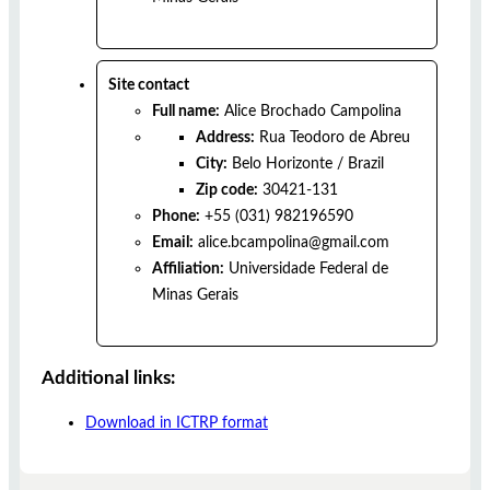
Site contact
Full name:
Alice Brochado Campolina
Address:
Rua Teodoro de Abreu
City:
Belo Horizonte
/
Brazil
Zip code:
30421-131
Phone:
+55 (031) 982196590
Email:
alice.bcampolina@gmail.com
Affiliation:
Universidade Federal de
Minas Gerais
Additional links:
Download in ICTRP format