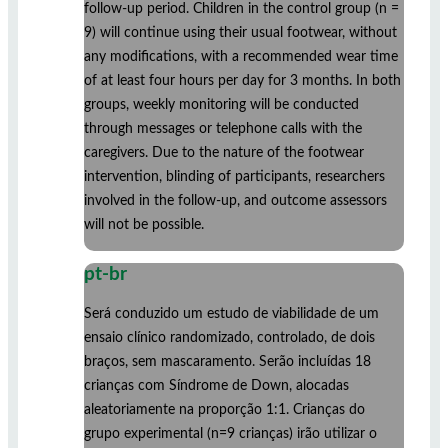
follow-up period. Children in the control group (n =
9) will continue using their usual footwear, without
any modifications, with a recommended wear time
of at least four hours per day for 3 months. In both
groups, weekly monitoring will be conducted
through messages or telephone calls with the
caregivers. Due to the nature of the footwear
intervention, blinding of participants, researchers
involved in the follow-up, and outcome assessors
will not be possible.
pt-br
Será conduzido um estudo de viabilidade de um
ensaio clínico randomizado, controlado, de dois
braços, sem mascaramento. Serão incluídas 18
crianças com Síndrome de Down, alocadas
aleatoriamente na proporção 1:1. Crianças do
grupo experimental (n=9 crianças) irão utilizar o