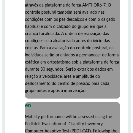
através da plataforma de força AMTI OR6-7. O
controle postural também será avaliado nas
condições com os pés descalços e com o calçado
habitual e com o calçado do grupo em que a
criança foi alocada. A ordem de realização das
condições será aleatorizada antes do início das
coletas. Para a avaliação do controle postural, os
indivíduos serão orientados a permanecer de forma
estática em ortostatismo sob a plataforma de força
durante 30 segundos. Serão extraídos dados em
relação à velocidade, área e amplitude do
deslocamento do centro de pressão para cada
grupo antes e após a intervenção.
en
Mobility performance will be assessed using the
Pediatric Evaluation of Disability Inventory –
Computer Adaptive Test (PEDI-CAT). Following the