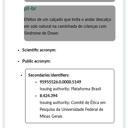
pt-br
Efeitos de um calçado que imita o andar descalço
em solo natural na caminhada de crianças com
Síndrome de Down
Scientific acronym:
Public acronym:
Secondaries identifiers:
95955526.0.0000.5149
Issuing authority:
Plataforma Brasil
8.424.394
Issuing authority:
Comitê de Ética em
Pesquisa da Universidade Federal de
Minas Gerais