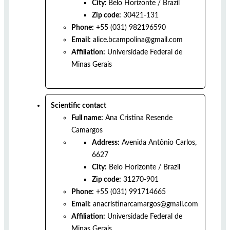
City:
Belo Horizonte
/
Brazil
Zip code:
30421-131
Phone:
+55 (031) 982196590
Email:
alice.bcampolina@gmail.com
Affiliation:
Universidade Federal de
Minas Gerais
Scientific contact
Full name:
Ana Cristina Resende
Camargos
Address:
Avenida Antônio Carlos,
6627
City:
Belo Horizonte
/
Brazil
Zip code:
31270-901
Phone:
+55 (031) 991714665
Email:
anacristinarcamargos@gmail.com
Affiliation:
Universidade Federal de
Minas Gerais