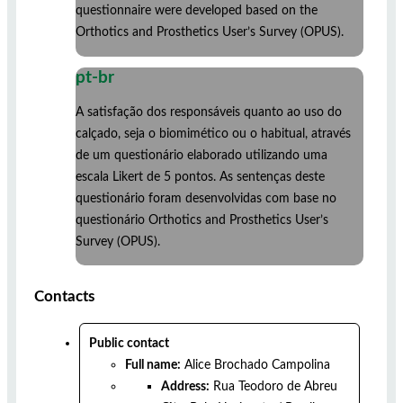
questionnaire were developed based on the
Orthotics and Prosthetics User’s Survey (OPUS).
pt-br
A satisfação dos responsáveis quanto ao uso do
calçado, seja o biomimético ou o habitual, através
de um questionário elaborado utilizando uma
escala Likert de 5 pontos. As sentenças deste
questionário foram desenvolvidas com base no
questionário Orthotics and Prosthetics User’s
Survey (OPUS).
Contacts
Public contact
Full name:
Alice Brochado Campolina
Address:
Rua Teodoro de Abreu