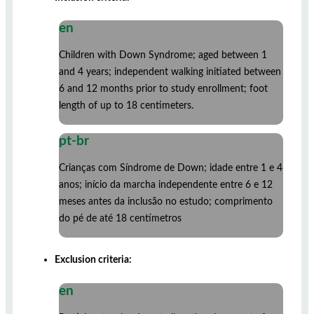
en
Children with Down Syndrome; aged between 1
and 4 years; independent walking initiated between
6 and 12 months prior to study enrollment; foot
length of up to 18 centimeters.
pt-br
Crianças com Síndrome de Down; idade entre 1 e 4
anos; início da marcha independente entre 6 e 12
meses antes da inclusão no estudo; comprimento
do pé de até 18 centímetros
Exclusion criteria:
en