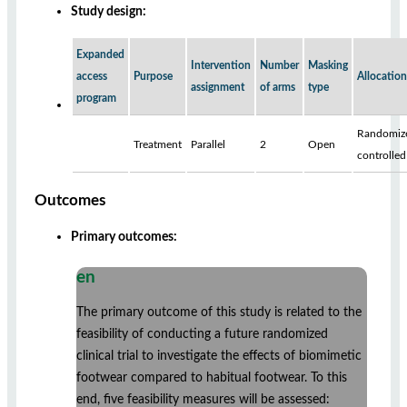
Study design:
Expanded
Intervention
Number
Masking
access
Purpose
Allocation
assignment
of arms
type
program
Randomiz
Treatment
Parallel
2
Open
controlled
Outcomes
Primary outcomes:
en
The primary outcome of this study is related to the
feasibility of conducting a future randomized
clinical trial to investigate the effects of biomimetic
footwear compared to habitual footwear. To this
end, five feasibility measures will be assessed: