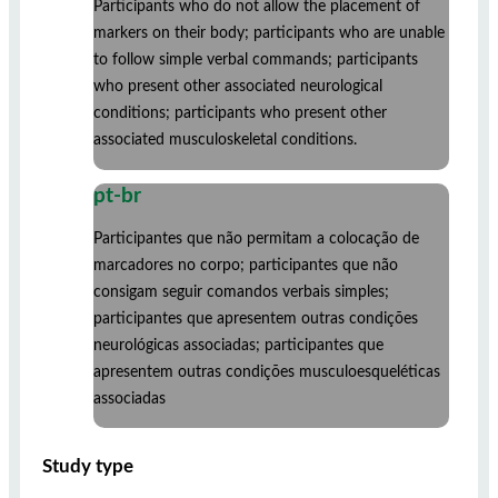
Participants who do not allow the placement of
markers on their body; participants who are unable
to follow simple verbal commands; participants
who present other associated neurological
conditions; participants who present other
associated musculoskeletal conditions.
pt-br
Participantes que não permitam a colocação de
marcadores no corpo; participantes que não
consigam seguir comandos verbais simples;
participantes que apresentem outras condições
neurológicas associadas; participantes que
apresentem outras condições musculoesqueléticas
associadas
Study type