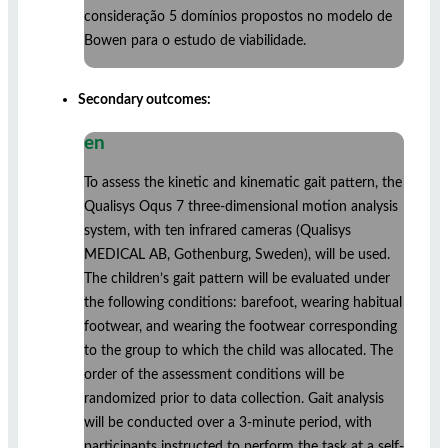
consideração 5 domínios propostos no modelo de
Bowen para o estudo de viabilidade.
Secondary outcomes:
en
To assess the kinetic and kinematic gait pattern, the
Qualisys Oqus 7 three-dimensional motion analysis
system, with ten infrared cameras (Qualisys
MEDICAL AB, Gothenburg, Sweden), will be used.
The children’s gait pattern will be evaluated under
the following conditions: barefoot, wearing habitual
footwear, and wearing the footwear corresponding
to the group to which the child was allocated. The
order of the assessment conditions will be
randomized prior to data collection. Gait analysis
will be conducted over a 3-minute period, with
participants instructed to perform the task at a self-