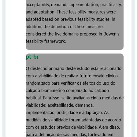
acceptability, demand, implementation, practicality,
and adaptation. These feasibility measures were
adapted based on previous feasibility studies. In
addition, the definition of these measures
considered the five domains proposed in Bowen’s
feasibility framework.
pt-br
O desfecho primário deste estudo está relacionado
com a viabilidade de realizar futuro ensaio clínico
randomizado para verificar os efeitos do uso do
calçado biomimético comparado ao calçado
habitual. Para isso, serão avaliadas cinco medidas de
viabilidade: aceitabilidade, demanda,
implementação, praticidade e adaptação. As
medidas de viabilidade foram adaptadas de acordo
com os estudos prévios de viabilidade. Além disso,
para a definição dessas medidas, foi levado em