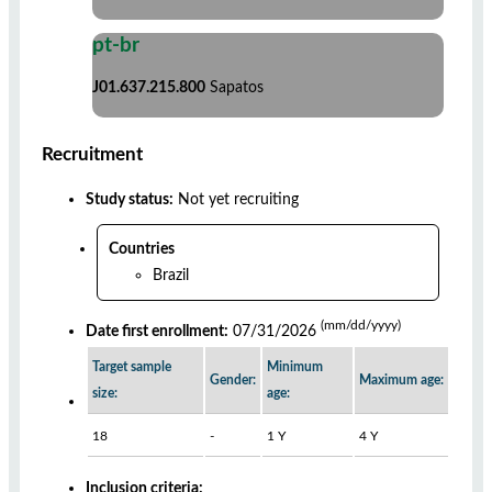
pt-br
J01.637.215.800
Sapatos
Recruitment
Study status:
Not yet recruiting
Countries
Brazil
(mm/dd/yyyy)
Date first enrollment:
07/31/2026
Target sample
Minimum
Gender:
Maximum age:
size:
age:
18
-
1 Y
4 Y
Inclusion criteria: