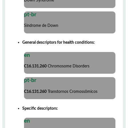
Down Syndrome
pt-br
Síndrome de Down
General descriptors for health conditions:
en
C16.131.260
Chromosome Disorders
pt-br
C16.131.260
Transtornos Cromossômicos
Specific descriptors:
en