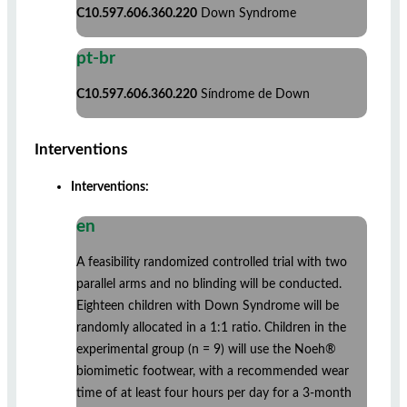
C10.597.606.360.220
Down Syndrome
pt-br
C10.597.606.360.220
Síndrome de Down
Interventions
Interventions:
en
A feasibility randomized controlled trial with two
parallel arms and no blinding will be conducted.
Eighteen children with Down Syndrome will be
randomly allocated in a 1:1 ratio. Children in the
experimental group (n = 9) will use the Noeh®
biomimetic footwear, with a recommended wear
time of at least four hours per day for a 3-month