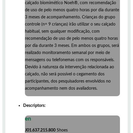
calçado biomimético Noeh®, com recomendação
de uso de pelo menos quatro horas por dia durante
3 meses de acompanhamento. Crianças do grupo
controle (n= 9 crianças) irão utilizar o seu calçado
habitual, sem qualquer modificação, com
recomendação de uso de pelo menos quatro horas
por dia durante 3 meses. Em ambos os grupos, será
realizado monitoramento semanal por meio de
mensagens ou telefonemas com os responsáveis.
Devido à natureza da intervenção relacionada ao
calçado, não será possível o cegamento dos
participantes, dos pesquisadores envolvidos no
acompanhamento nem dos avaliadores.
Descriptors:
en
J01.637.215.800
Shoes