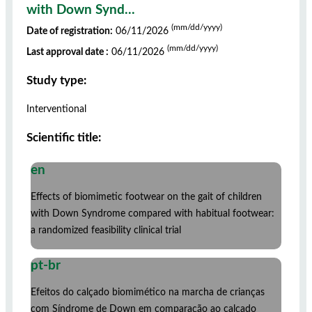
with Down Synd...
(mm/dd/yyyy)
Date of registration:
06/11/2026
(mm/dd/yyyy)
Last approval date :
06/11/2026
Study type:
Interventional
Scientific title:
en
Effects of biomimetic footwear on the gait of children
with Down Syndrome compared with habitual footwear:
a randomized feasibility clinical trial
pt-br
Efeitos do calçado biomimético na marcha de crianças
com Síndrome de Down em comparação ao calçado