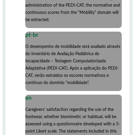
administration of the PEDI-CAT, the normative and
continuous scores from the “Mobility” domain will
be extracted.
pt-br
O desempenho de mobilidade será avaliado através
do Inventário de Avaliação Pediátrica de
Incapacidade – Testagem Computadorizada
Adaptativa (PEDI-CAT). Após a aplicação do PEDI-
CAT, serão extraídos os escores normativos e
contínuo do domínio “mobilidade”.
en
Caregivers’ satisfaction regarding the use of the
footwear, whether biomimetic or habitual, will be
assessed using a questionnaire developed with a 5-
point Likert scale. The statements included in this