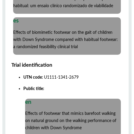
habitual: um ensaio clínico randomizado de viabilidade
es
Effects of biomimetic footwear on the gait of children
with Down Syndrome compared with habitual footwear:
a randomized feasibility clinical trial
Trial identification
UTN code:
U1111-1341-2679
Public title:
en
Effects of footwear that mimics barefoot walking
on natural ground on the walking performance of
children with Down Syndrome