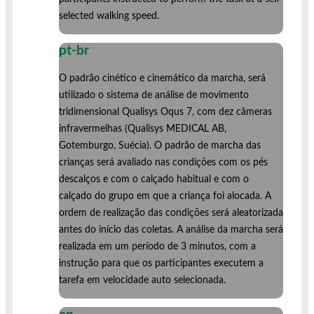
selected walking speed.
pt-br
O padrão cinético e cinemático da marcha, será
utilizado o sistema de análise de movimento
tridimensional Qualisys Oqus 7, com dez câmeras
infravermelhas (Qualisys MEDICAL AB,
Gotemburgo, Suécia). O padrão de marcha das
crianças será avaliado nas condições com os pés
descalços e com o calçado habitual e com o
calçado do grupo em que a criança foi alocada. A
ordem de realização das condições será aleatorizada
antes do início das coletas. A análise da marcha será
realizada em um período de 3 minutos, com a
instrução para que os participantes executem a
tarefa em velocidade auto selecionada.