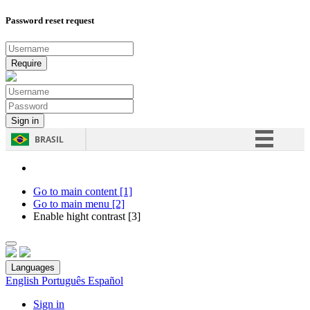
Password reset request
BRASIL
Simplifique!
Comunica BR
Go to main content [1]
Go to main menu [2]
Participe
Enable hight contrast [3]
Acesso à informação
Legislação
Languages
Canais
English
Português
Español
Sign in