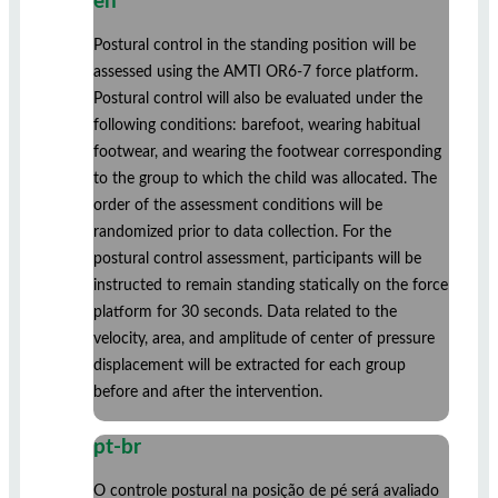
en
Postural control in the standing position will be
assessed using the AMTI OR6-7 force platform.
Postural control will also be evaluated under the
following conditions: barefoot, wearing habitual
footwear, and wearing the footwear corresponding
to the group to which the child was allocated. The
order of the assessment conditions will be
randomized prior to data collection. For the
postural control assessment, participants will be
instructed to remain standing statically on the force
platform for 30 seconds. Data related to the
velocity, area, and amplitude of center of pressure
displacement will be extracted for each group
before and after the intervention.
pt-br
O controle postural na posição de pé será avaliado