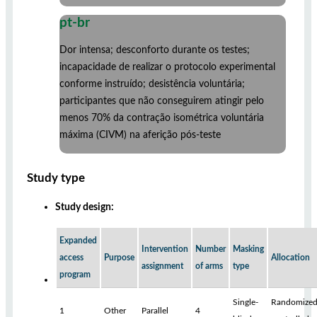
pt-br
Dor intensa; desconforto durante os testes;
incapacidade de realizar o protocolo experimental
conforme instruído; desistência voluntária;
participantes que não conseguirem atingir pelo
menos 70% da contração isométrica voluntária
máxima (CIVM) na aferição pós-teste
Study type
Study design:
Expanded
Intervention
Number
Masking
access
Purpose
Allocation
assignment
of arms
type
program
Single-
Randomized
1
Other
Parallel
4