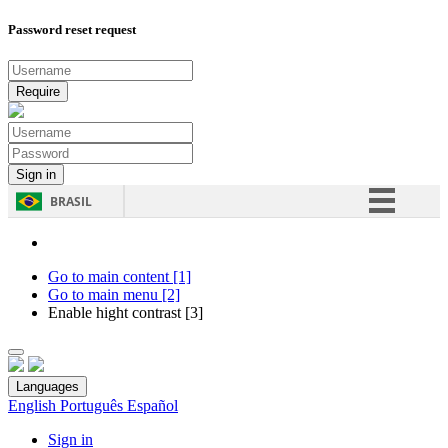
Password reset request
BRASIL
Simplifique!
Comunica BR
Go to main content [1]
Go to main menu [2]
Participe
Enable hight contrast [3]
Acesso à informação
Legislação
Languages
Canais
English
Português
Español
Sign in