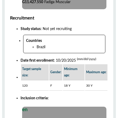
G11.427.550
Fadiga Muscular
Recruitment
Study status:
Not yet recruiting
Countries
Brazil
(mm/dd/yyyy)
Date first enrollment:
10/20/2025
Target sample
Minimum
Gender:
Maximum age:
size:
age:
120
F
18 Y
30 Y
Inclusion criteria:
en