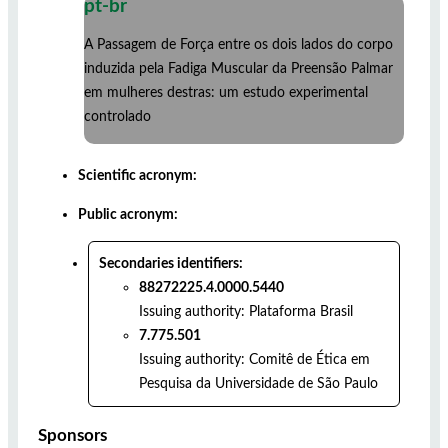
pt-br
A Passagem de Força entre os dois lados do corpo
induzida pela Fadiga Muscular da Preensão Palmar
em mulheres destras: um estudo experimental
controlado
Scientific acronym:
Public acronym:
Secondaries identifiers:
88272225.4.0000.5440
Issuing authority:
Plataforma Brasil
7.775.501
Issuing authority:
Comitê de Ética em
Pesquisa da Universidade de São Paulo
Sponsors