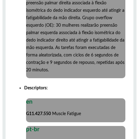
preensão palmar direita associada à flexão
isométrica do dedo indicador esquerdo até atingir a
fatigabilidade da mão direita. Grupo overflow
esquerdo (OE): 30 mulheres realizarão preensão
palmar esquerda associada à flexão isométrica do
dedo indicador direito até atingir a fatigabilidade da
mão esquerda. As tarefas foram executadas de
forma aleatorizada, com ciclos de 6 segundos de
contração e 9 segundos de repouso, repetidas após
20 minutos.
Descriptors:
en
G11.427.550
Muscle Fatigue
pt-br