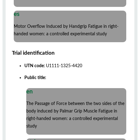
es
Motor Overflow Induced by Handgrip Fatigue in right-
handed women: a controlled experimental study
Trial identification
UTN code:
U1111-1325-4420
Public title:
en
The Passage of Force between the two sides of the
body induced by Palmar Grip Muscle Fatigue in
right-handed women: a controlled experimental
study