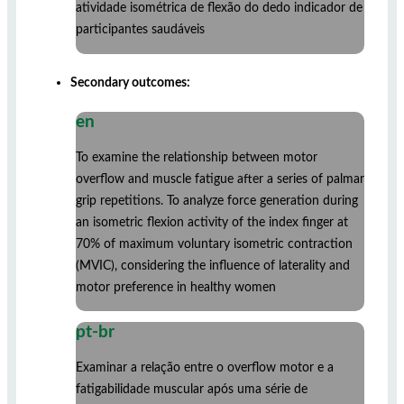
atividade isométrica de flexão do dedo indicador de
participantes saudáveis
Secondary outcomes:
en
To examine the relationship between motor
overflow and muscle fatigue after a series of palmar
grip repetitions. To analyze force generation during
an isometric flexion activity of the index finger at
70% of maximum voluntary isometric contraction
(MVIC), considering the influence of laterality and
motor preference in healthy women
pt-br
Examinar a relação entre o overflow motor e a
fatigabilidade muscular após uma série de