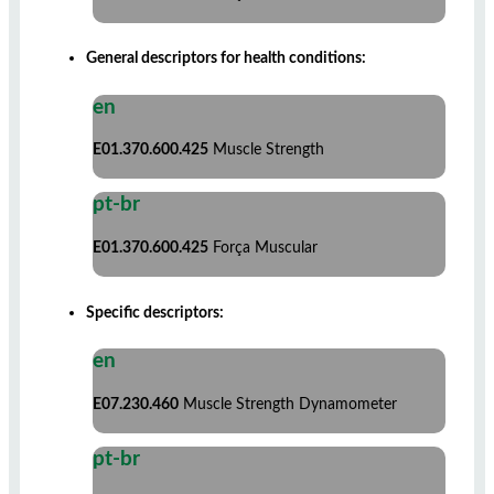
General descriptors for health conditions:
en
E01.370.600.425
Muscle Strength
pt-br
E01.370.600.425
Força Muscular
Specific descriptors:
en
E07.230.460
Muscle Strength Dynamometer
pt-br