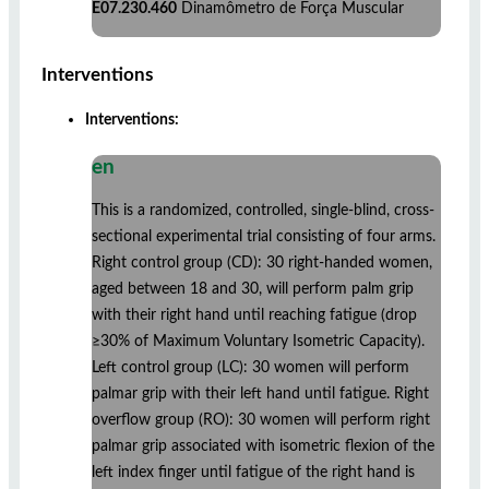
E07.230.460
Dinamômetro de Força Muscular
Interventions
Interventions:
en
This is a randomized, controlled, single-blind, cross-
sectional experimental trial consisting of four arms.
Right control group (CD): 30 right-handed women,
aged between 18 and 30, will perform palm grip
with their right hand until reaching fatigue (drop
≥30% of Maximum Voluntary Isometric Capacity).
Left control group (LC): 30 women will perform
palmar grip with their left hand until fatigue. Right
overflow group (RO): 30 women will perform right
palmar grip associated with isometric flexion of the
left index finger until fatigue of the right hand is