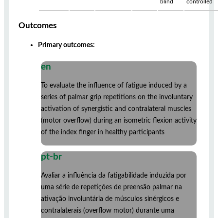
blind
controlled
Outcomes
Primary outcomes:
en
To evaluate the influence of fatigue induced by a
series of palmar grip repetitions on the involuntary
activation of synergistic and contralateral muscles
(motor overflow) during an isometric flexion activity
of the index finger in healthy participants
pt-br
Avaliar a influência da fatigabilidade induzida por
uma série de repetições de preensão palmar na
ativação involuntária de músculos sinérgicos e
contralaterais (overflow motor) durante uma