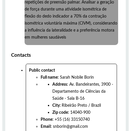
repetições de preensão palmar. Analisar a geração
de força durante uma atividade isométrica de
flexão do dedo indicador a 70% da contração
isométrica voluntária máxima (CIVM), considerando
a influência da lateralidade e a preferência motora
em mulheres saudáveis
Contacts
Public contact
Full name:
Sarah Nobile Borin
Address:
Av. Bandeirantes, 3900 -
Departamento de Ciências da
Saúde - Sala B-16
City:
Ribeirão Preto
/
Brazil
Zip code:
14040-900
Phone:
+55 (16) 33150740
Email:
snborin@gmail.com