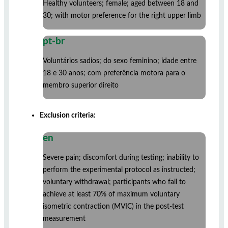
Healthy volunteers; female; aged between 18 and
30; with motor preference for the right upper limb
pt-br
Voluntários sadios; do sexo feminino; idade entre
18 e 30 anos; com preferência motora para o
membro superior direito
Exclusion criteria:
en
Severe pain; discomfort during testing; inability to
perform the experimental protocol as instructed;
voluntary withdrawal; participants who fail to
achieve at least 70% of maximum voluntary
isometric contraction (MVIC) in the post-test
measurement