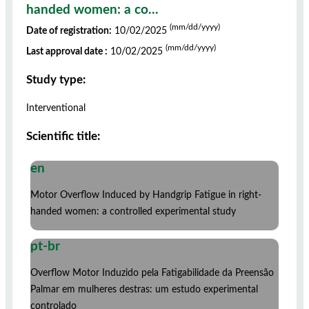
handed women: a co...
(mm/dd/yyyy)
Date of registration:
10/02/2025
(mm/dd/yyyy)
Last approval date :
10/02/2025
Study type:
Interventional
Scientific title:
en
Motor Overflow Induced by Handgrip Fatigue in right-
handed women: a controlled experimental study
pt-br
Overflow Motor Induzido pela Fatigabilidade da Preensão
Palmar em mulheres destras: um estudo experimental
controlado