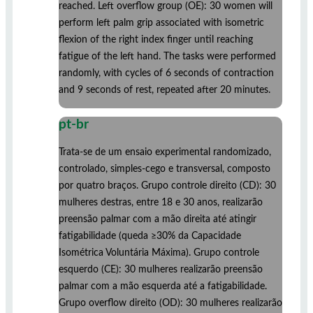
reached. Left overflow group (OE): 30 women will
perform left palm grip associated with isometric
flexion of the right index finger until reaching
fatigue of the left hand. The tasks were performed
randomly, with cycles of 6 seconds of contraction
and 9 seconds of rest, repeated after 20 minutes.
pt-br
Trata-se de um ensaio experimental randomizado,
controlado, simples-cego e transversal, composto
por quatro braços. Grupo controle direito (CD): 30
mulheres destras, entre 18 e 30 anos, realizarão
preensão palmar com a mão direita até atingir
fatigabilidade (queda ≥30% da Capacidade
Isométrica Voluntária Máxima). Grupo controle
esquerdo (CE): 30 mulheres realizarão preensão
palmar com a mão esquerda até a fatigabilidade.
Grupo overflow direito (OD): 30 mulheres realizarão